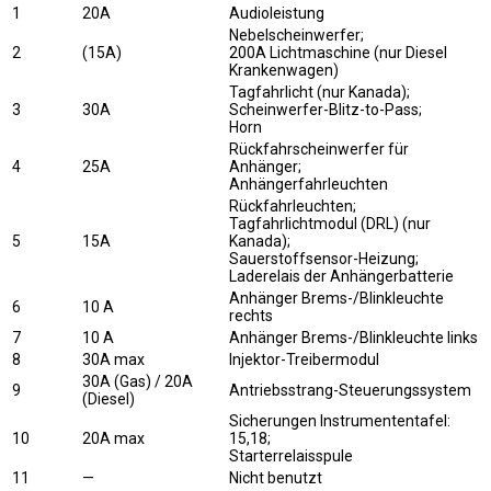
1
20A
Audioleistung
Nebelscheinwerfer;
2
(15A)
200A Lichtmaschine (nur Diesel
Krankenwagen)
Tagfahrlicht (nur Kanada);
3
30A
Scheinwerfer-Blitz-to-Pass;
Horn
Rückfahrscheinwerfer für
4
25A
Anhänger;
Anhängerfahrleuchten
Rückfahrleuchten;
Tagfahrlichtmodul (DRL) (nur
5
15A
Kanada);
Sauerstoffsensor-Heizung;
Laderelais der Anhängerbatterie
Anhänger Brems-/Blinkleuchte
6
10 A
rechts
7
10 A
Anhänger Brems-/Blinkleuchte links
8
30A max
Injektor-Treibermodul
30A (Gas) / 20A
9
Antriebsstrang-Steuerungssystem
(Diesel)
Sicherungen Instrumententafel:
10
20A max
15,18;
Starterrelaisspule
11
—
Nicht benutzt