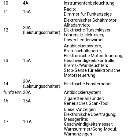
10
4A
Instrumentenbeleuchtung
Radio;
11
15A
Dimmer für Funkanzeige
Elektronischer Schaltmotor
Allradantrieb;
20A
12
Elektrische Türschlösser;
(Leistungsschalter)
Fahrersitz elektrisch;
Power Lendenwirbel
Antiblockiersystem;
Bremsschaltsperre;
Elektronische Motorsteuerung;
13
15A
Geschwindigkeitskontrolle;
Brems-/Warnleuchten;
Stop-Sense für elektronische
Motorsteuerung
20A
14
Elektrische Fensterheber
(Leistungsschalter)
fünfzehn
20A
Antiblockiersystem
Zigarettenanzünder;
16
15A
Generisches Scan-Tool
Diesel-Anzeigen;
Elektronische Übertragung;
Messgeräte;
17
10 A
Geschwindigkeitsmesser;
Warnsummer/Gong-Modul;
Warnanzeigen