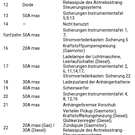
Relaisspule des Antriebsstrang-
12
Diode
Steuerungssystems
Sicherungen Instrumententafel:
13
50A max
5,9,13
14
—
Nicht benutzt
Sicherungen Instrumententafel: 1,
fünfzehn
50A max
7;
Stromverteilerkasten: Sicherung 5
Kraftstoffpumpenspeisung
16
20A max
(Gasmotor)
Ladelampe der Lichtmaschine;
Leerlaufschalter (Diesel);
17
50A max
Sicherungen Instrumententafel: 2,
6, 11,14,17;
Stromverteilerkasten: Sicherung 22
18
30A max
Ladezustand der Anhängerbatterie
19
40A max
Scheinwerfer
Sicherungen Instrumententafel: 4,
20
50A max
8, 12,16
21
30A max
Anhängerbremse Vorschub
Verteiler Pickup (Gasmotor);
Kraftstoffleitungsheizung (Diesel);
Glühkerzenregler (Diesel);
20A maxi (Gas) /
Zündspule (Gasmotor);
22
30A (Diesel)
Relaisspule des Antriebsstrang-