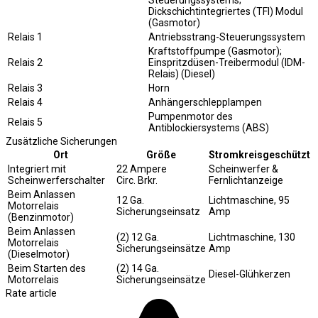
Steuerungssystems;
Dickschichtintegriertes (TFI) Modul
(Gasmotor)
Relais 1
Antriebsstrang-Steuerungssystem
Kraftstoffpumpe (Gasmotor);
Relais 2
Einspritzdüsen-Treibermodul (IDM-
Relais) (Diesel)
Relais 3
Horn
Relais 4
Anhängerschlepplampen
Pumpenmotor des
Relais 5
Antiblockiersystems (ABS)
Zusätzliche Sicherungen
Ort
Größe
Stromkreisgeschützt
Integriert mit
22 Ampere
Scheinwerfer &
Scheinwerferschalter
Circ. Brkr.
Fernlichtanzeige
Beim Anlassen
12 Ga.
Lichtmaschine, 95
Motorrelais
Sicherungseinsatz
Amp
(Benzinmotor)
Beim Anlassen
(2) 12 Ga.
Lichtmaschine, 130
Motorrelais
Sicherungseinsätze
Amp
(Dieselmotor)
Beim Starten des
(2) 14 Ga.
Diesel-Glühkerzen
Motorrelais
Sicherungseinsätze
Rate article