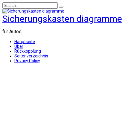
Skip
Search
to
for:
content
Sicherungskasten diagramme
für Autos
Hauptseite
Über
Rückkopplung
Seitenverzeichnis
Privacy Policy