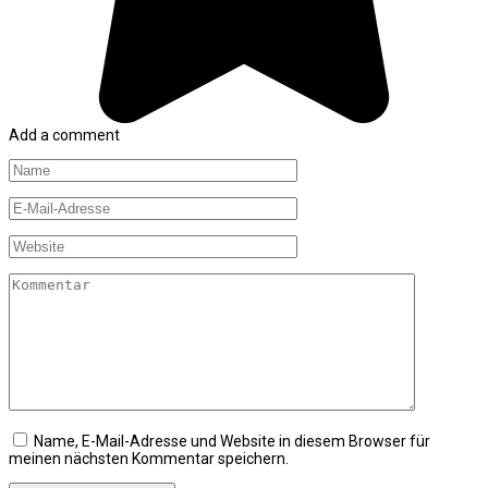
Add a comment
Name
*
E-
Mail-
Adresse
Website
*
Kommentar
Name, E-Mail-Adresse und Website in diesem Browser für
meinen nächsten Kommentar speichern.