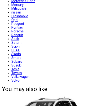
Mercedes-Benz
Mercury
Mitsubishi
nissan
Oldsmobile
Opel
Peugeot
Pontiac
Porsche
Renault
Saab
Saturn
Scion
SEAT
Skoda
Smart
Subaru
Suzuki
Tesla
Toyota
Volkswagen
Volvo
You may also like