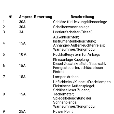
№
Ampere. Bewertung
Beschreibung
1
30A
Gebläse für Heizung/Klimaanlage
2
30A
Scheibenwaschanlage
3
3A
Leerlaufschalter (Diesel)
Außenleuchten;
Instrumentenbeleuchtung;
4
15A
Anhänger-Außenleuchtenrelais;
Warnsummer/Gongmodul
5
10 A
Rückhaltesystem für Airbags
Klimaanlage Kupplung;
Diesel-Zusatzkraftstoffauswahl;
6
15A
Ferngesteuerter, schlüsselloser
Eintritt
7
15A
Lampen drehen
Höflichkeits-/Kuppel-/Frachtlampen;
Elektrische Außenspiegel;
Schlüsselloser Zugang;
8
15A
Tachometer;
Spiegelbeleuchtung der
Sonnenblende;
Warnsummer/Gongmodul
9
25A
Power Point