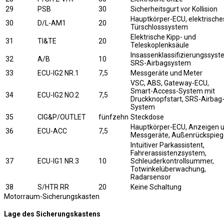
29
PSB
30
Sicherheitsgurt vor Kollision
Hauptkörper-ECU, elektrische
30
D/L-AM1
20
Türschlosssystem
Elektrische Kipp- und
31
TI&TE
20
Teleskoplenksäule
Insassenklassifizierungssyst
32
A/B
10
SRS-Airbagsystem
33
ECU-IG2 NR.1
7,5
Messgeräte und Meter
VSC, ABS, Gateway-ECU,
Smart-Access-System mit
34
ECU-IG2 NO.2
7,5
Druckknopfstart, SRS-Airbag
System
35
CIG&P/OUTLET
fünfzehn
Steckdose
Hauptkörper-ECU, Anzeigen 
36
ECU-ACC
7,5
Messgeräte, Außenrückspieg
Intuitiver Parkassistent,
Fahrerassistenzsystem,
37
ECU-IG1 NR.3
10
Schleuderkontrollsummer,
Totwinkelüberwachung,
Radarsensor
38
S/HTR RR
20
Keine Schaltung
Motorraum-Sicherungskasten
Lage des Sicherungskastens