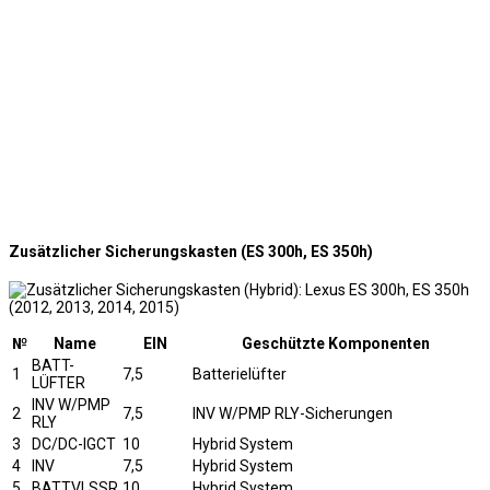
Zusätzlicher Sicherungskasten (ES 300h, ES 350h)
№
Name
EIN
Geschützte Komponenten
BATT-
1
7,5
Batterielüfter
LÜFTER
INV W/PMP
2
7,5
INV W/PMP RLY-Sicherungen
RLY
3
DC/DC-IGCT
10
Hybrid System
4
INV
7,5
Hybrid System
5
BATTVLSSR
10
Hybrid System