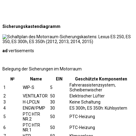
Sicherungskastendiagramm
ad
vertisements
Belegung der Sicherungen im Motorraum
№
Name
EIN
Geschützte Komponenten
Fahrerassistenzsystem,
1
WIP-S
5
Scheibenwischer
2
VENTILATOR
50
Elektrischer Lüfter
3
H-LPCLN
30
Keine Schaltung
4
ENGW/PMP
30
ES 300h, ES 350h: Kühlsystem
PTC HTR
5
50
PTC-Heizung
NR.2
PTC HTR
6
50
PTC-Heizung
NR.1