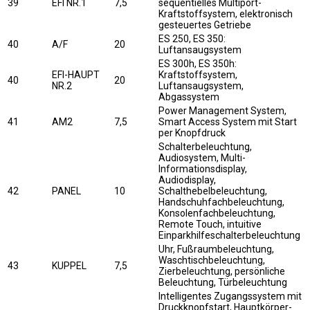
39
EFI NR.1
7,5
sequentielles Multiport-
Kraftstoffsystem, elektronisch
gesteuertes Getriebe
ES 250, ES 350:
40
A/F
20
Luftansaugsystem
ES 300h, ES 350h:
EFI-HAUPT
Kraftstoffsystem,
40
20
NR.2
Luftansaugsystem,
Abgassystem
Power Management System,
41
AM2
7,5
Smart Access System mit Start
per Knopfdruck
Schalterbeleuchtung,
Audiosystem, Multi-
Informationsdisplay,
Audiodisplay,
42
PANEL
10
Schalthebelbeleuchtung,
Handschuhfachbeleuchtung,
Konsolenfachbeleuchtung,
Remote Touch, intuitive
Einparkhilfeschalterbeleuchtung
Uhr, Fußraumbeleuchtung,
Waschtischbeleuchtung,
43
KUPPEL
7,5
Zierbeleuchtung, persönliche
Beleuchtung, Türbeleuchtung
Intelligentes Zugangssystem mit
Druckknopfstart, Hauptkörper-