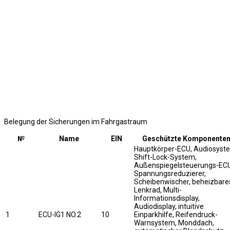
Belegung der Sicherungen im Fahrgastraum
№
Name
EIN
Geschützte Komponente
Hauptkörper-ECU, Audiosyst
Shift-Lock-System,
Außenspiegelsteuerungs-ECU
Spannungsreduzierer,
Scheibenwischer, beheizbare
Lenkrad, Multi-
Informationsdisplay,
Audiodisplay, intuitive
1
ECU-IG1 NO.2
10
Einparkhilfe, Reifendruck-
Warnsystem, Monddach,