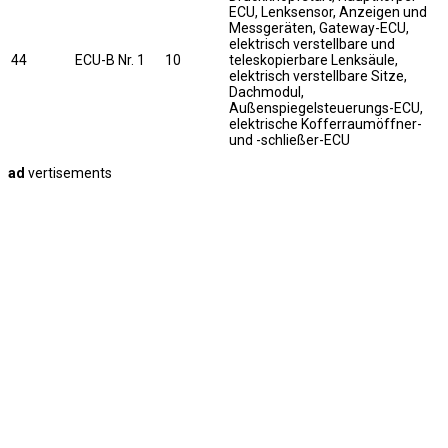
ECU, Lenksensor, Anzeigen und
Messgeräten, Gateway-ECU,
elektrisch verstellbare und
44
ECU-B Nr. 1
10
teleskopierbare Lenksäule,
elektrisch verstellbare Sitze,
Dachmodul,
Außenspiegelsteuerungs-ECU,
elektrische Kofferraumöffner-
und -schließer-ECU
ad
vertisements