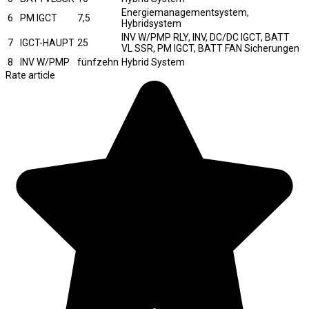
Energiemanagementsystem,
6
PM IGCT
7,5
Hybridsystem
INV W/PMP RLY, INV, DC/DC IGCT, BATT
7
IGCT-HAUPT
25
VL SSR, PM IGCT, BATT FAN Sicherungen
8
INV W/PMP
fünfzehn
Hybrid System
Rate article