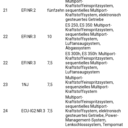
Multiport-
Kraftstoffeinspritzsystem,
21
EFI NR.2
fünfzehn
sequentielles Multiport-
Kraftstoffsystem, elektronisch
gesteuertes Getriebe
ES 250, ES 350: Multiport-
Kraftstoffeinspritzsystem,
sequentielles Multiport-
22
EFI NR.3
10
Kraftstoffsystem,
Luftansaugsystem,
Abgassystem
ES 300h, ES 350h: Multiport-
Kraftstoffeinspritzsystem,
22
EFI NR.3
7,5
sequentielles Multiport-
Kraftstoffsystem,
Luftansaugsystem
Multiport-
Kraftstoffeinspritzsystem,
23
1NJ
7,5
sequenzielles Multiport-
Kraftstoffsystem
Multiport-
Kraftstoffeinspritzsystem,
sequentielles Multiport-
24
ECU-IG2 NR.3
7,5
Kraftstoffsystem, elektronisch
gesteuertes Getriebe, Power-
Management-System,
Lenkschlosssystem, Tempomat