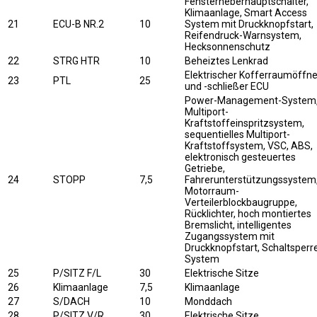
Fensterheberhauptschalter,
Klimaanlage, Smart Access
21
ECU-B NR.2
10
System mit Druckknopfstart,
Reifendruck-Warnsystem,
Hecksonnenschutz
22
STRG HTR
10
Beheiztes Lenkrad
Elektrischer Kofferraumöffne
23
PTL
25
und -schließer ECU
Power-Management-System
Multiport-
Kraftstoffeinspritzsystem,
sequentielles Multiport-
Kraftstoffsystem, VSC, ABS,
elektronisch gesteuertes
Getriebe,
24
STOPP
7,5
Fahrerunterstützungssystem
Motorraum-
Verteilerblockbaugruppe,
Rücklichter, hoch montiertes
Bremslicht, intelligentes
Zugangssystem mit
Druckknopfstart, Schaltsperr
System
25
P/SITZ F/L
30
Elektrische Sitze
26
Klimaanlage
7,5
Klimaanlage
27
S/DACH
10
Monddach
28
P/SITZ V/R
30
Elektrische Sitze