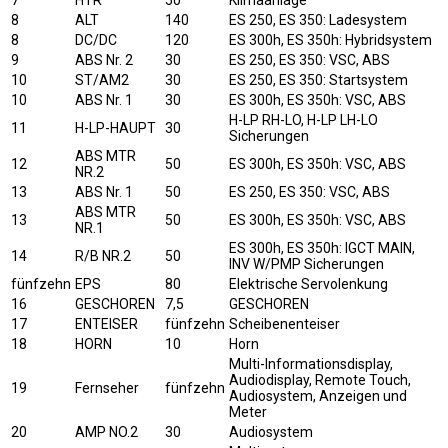
7
HTR
50
Klimaanlage
8
ALT
140
ES 250, ES 350: Ladesystem
8
DC/DC
120
ES 300h, ES 350h: Hybridsystem
9
ABS Nr. 2
30
ES 250, ES 350: VSC, ABS
10
ST/AM2
30
ES 250, ES 350: Startsystem
10
ABS Nr. 1
30
ES 300h, ES 350h: VSC, ABS
H-LP RH-LO, H-LP LH-LO
11
H-LP-HAUPT
30
Sicherungen
ABS MTR
12
50
ES 300h, ES 350h: VSC, ABS
NR.2
13
ABS Nr. 1
50
ES 250, ES 350: VSC, ABS
ABS MTR
13
50
ES 300h, ES 350h: VSC, ABS
NR.1
ES 300h, ES 350h: IGCT MAIN,
14
R/B NR.2
50
INV W/PMP Sicherungen
fünfzehn
EPS
80
Elektrische Servolenkung
16
GESCHOREN
7,5
GESCHOREN
17
ENTEISER
fünfzehn
Scheibenenteiser
18
HORN
10
Horn
Multi-Informationsdisplay,
Audiodisplay, Remote Touch,
19
Fernseher
fünfzehn
Audiosystem, Anzeigen und
Meter
20
AMP NO.2
30
Audiosystem