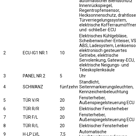
automatischer Blendschutz
Innenrückspiegel,
Regentropfensensor,
Hecksonnenschutz, drahtlos
Türverriegelungssystem,
elektrische Kofferraumöffner
und -schließer-ECU
Elektrisches Kühlgebläse,
Scheibenwischer-Enteiser, VS
ABS, Ladesystem, Lenksensor
elektronisch gesteuertes
2
ECU-IG1 NR.1
10
Getriebe, elektrische
Servolenkung, Gateway-ECU,
elektrische Neigungs- und
Teleskoplenksäule
3
PANEL NR.2
5
Uhr
Standlicht,
4
SCHWANZ
fünfzehn
Seitenmarkierungsleuchten,
Kennzeichenbeleuchtung
Fensterheber,
5
TÜR V/R
20
Außenspiegelsteuerung ECU
6
TÜR R/R
20
Elektrischer Fensterheber
Fensterheber,
7
TÜR F/L
20
Außenspiegelsteuerung ECU
8
TÜR R/L
20
Elektrischer Fensterheber
Automatische
9
H-LP LVL
7,5