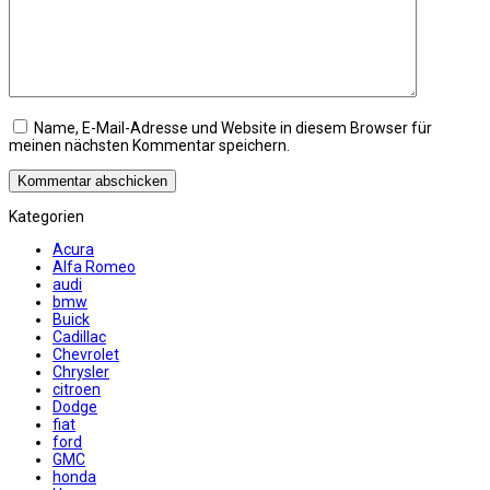
Name, E-Mail-Adresse und Website in diesem Browser für
meinen nächsten Kommentar speichern.
Kategorien
Acura
Alfa Romeo
audi
bmw
Buick
Cadillac
Chevrolet
Chrysler
citroen
Dodge
fiat
ford
GMC
honda