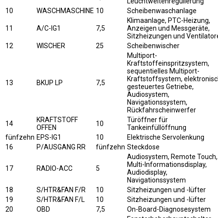
Leuchtweitenregulierung
10
WASCHMASCHINE
10
Scheibenwaschanlage
Klimaanlage, PTC-Heizung,
11
A/C-IG1
7,5
Anzeigen und Messgeräte,
Sitzheizungen und Ventilator
12
WISCHER
25
Scheibenwischer
Multiport-
Kraftstoffeinspritzsystem,
sequentielles Multiport-
Kraftstoffsystem, elektronis
13
BKUP LP
7,5
gesteuertes Getriebe,
Audiosystem,
Navigationssystem,
Rückfahrscheinwerfer
KRAFTSTOFF
Türöffner für
14
10
OFFEN
Tankeinfüllöffnung
fünfzehn
EPS-IG1
10
Elektrische Servolenkung
16
P/AUSGANG RR
fünfzehn
Steckdose
Audiosystem, Remote Touch,
Multi-Informationsdisplay,
17
RADIO-ACC
5
Audiodisplay,
Navigationssystem
18
S/HTR&FAN F/R
10
Sitzheizungen und -lüfter
19
S/HTR&FAN F/L
10
Sitzheizungen und -lüfter
20
OBD
7,5
On-Board-Diagnosesystem