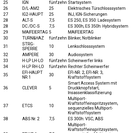
25
IGN
fünfzehn
Startsystem
26
D/L-AM2
25
Elektrisches Türschlosssystem
27
IG2-HAUPT
25
INJ, IGN-Sicherungen
28
ALT-S
7,5
ES 250, ES 350: Ladesystem
28
DC./DC-S
7,5
ES 300h, ES 350h: Hybridsystem
29
MAIFEIERTAG
5
MAIFEIERTAG
30
TURN&HAZ
fünfzehn
Blinker, Notblinker
STRG-
31
10
Lenkschlosssystem
SPERRE
32
AMPERE
30
Audiosystem
33
H-LP LH-LO
fünfzehn
Scheinwerfer links
34
H-LP RH-LO
fünfzehn
Rechter Scheinwerfer
EFI-HAUPT
EFI-NR. 2, EFI-NR. 3,
35
30
NR.1
Kraftstoffsystem
Smart Access System mit
36
CLEVER
5
Druckknopfstart,
Insassenklassifizierung
Multiport-
Kraftstoffeinspritzsystem,
37
ETCS
10
sequenzielles Multiport-
Kraftstoffsystem
38
ABS Nr. 2
7,5
ES 300h: VSC, ABS
Multiport-
Kraftstoffeinspritzsystem,