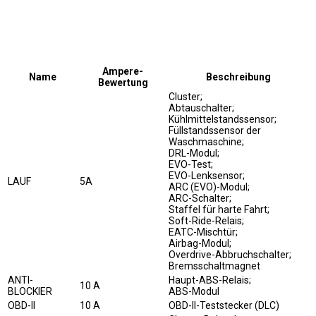
Ampere-
Name
Beschreibung
Bewertung
Cluster;
Abtauschalter;
Kühlmittelstandssensor;
Füllstandssensor der
Waschmaschine;
DRL-Modul;
EVO-Test;
EVO-Lenksensor;
LAUF
5A
ARC (EVO)-Modul;
ARC-Schalter;
Staffel für harte Fahrt;
Soft-Ride-Relais;
EATC-Mischtür;
Airbag-Modul;
Overdrive-Abbruchschalter;
Bremsschaltmagnet
ANTI-
Haupt-ABS-Relais;
10 A
BLOCKIER
ABS-Modul
OBD-II
10 A
OBD-II-Teststecker (DLC)