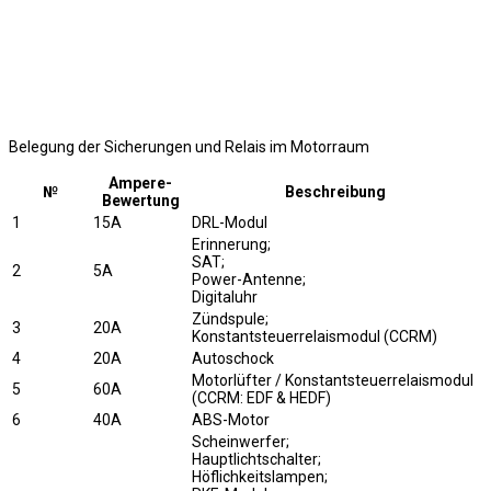
Belegung der Sicherungen und Relais im Motorraum
Ampere-
№
Beschreibung
Bewertung
1
15A
DRL-Modul
Erinnerung;
SAT;
2
5A
Power-Antenne;
Digitaluhr
Zündspule;
3
20A
Konstantsteuerrelaismodul (CCRM)
4
20A
Autoschock
Motorlüfter / Konstantsteuerrelaismodul
5
60A
(CCRM: EDF & HEDF)
6
40A
ABS-Motor
Scheinwerfer;
Hauptlichtschalter;
Höflichkeitslampen;