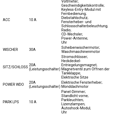
Voltmeter;
Geschwindigkeitskontrolle;
Keyless-Entry-Modul mit
Fernbedienung;
Diebstahlschutz;
ACC
10 A
Fensterheber- und
Schlossschalterbeleuchtung;
Radio;
CD-Wechsler;
Power-Antenne;
Uhr
Scheibenwischermotor;
WISCHER
30A
Waschmaschinenmotor
Stromschlösser;
Heckdeckel-
20A
Entriegelungsmagnet;
SITZ/SCHLOSS
(Leistungsschalter)
Magnetventil zum Öffnen der
Tankklappe;
Elektrische Sitze
20A
Elektrische Fensterheber;
POWER WDO
(Leistungsschalter)
Monddachmotor
Panel-Dimmer;
Standlicht vorne;
Parkleuchten;
PARK LPS
10 A
Lizenzlampen;
Autoshock-Modul;
Uhr