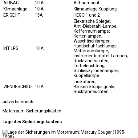
AIRBAG
10 A
Airbagmodul
Klimaanlage
10 A
Klimaanlage Kupplung
ER GEHT
15A
HEGO 1 und 2
Elektrische Spiegel;
Anti-Diebstahl-Lampe;
Kofferraumlampe;
Kartenlampen;
Waschtischlampen;
Handschuhfachlampe;
INT LPS
10 A
Motorraumlampe;
Instrumententafel-Lampen;
Rückfahrleuchten;
Türbeleuchtung;
Schließzylinderlampen;
Kuppellampe
Indikatoren;
WENDESCHILD
10 A
Blinker/Stoppsignale;
Rückfahrleuchten
ad
vertisements
Motorraum-Sicherungskasten
Lage des Sicherungskastens