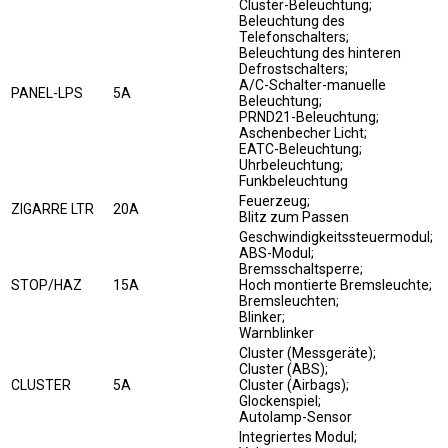
Cluster-Beleuchtung;
Beleuchtung des
Telefonschalters;
Beleuchtung des hinteren
Defrostschalters;
A/C-Schalter-manuelle
PANEL-LPS
5A
Beleuchtung;
PRND21-Beleuchtung;
Aschenbecher Licht;
EATC-Beleuchtung;
Uhrbeleuchtung;
Funkbeleuchtung
Feuerzeug;
ZIGARRE LTR
20A
Blitz zum Passen
Geschwindigkeitssteuermodul;
ABS-Modul;
Bremsschaltsperre;
STOP/HAZ
15A
Hoch montierte Bremsleuchte;
Bremsleuchten;
Blinker;
Warnblinker
Cluster (Messgeräte);
Cluster (ABS);
CLUSTER
5A
Cluster (Airbags);
Glockenspiel;
Autolamp-Sensor
Integriertes Modul;