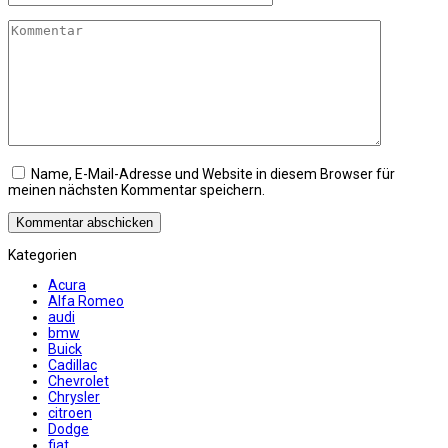
*
Kommentar
Name, E-Mail-Adresse und Website in diesem Browser für
meinen nächsten Kommentar speichern.
Kategorien
Acura
Alfa Romeo
audi
bmw
Buick
Cadillac
Chevrolet
Chrysler
citroen
Dodge
fiat