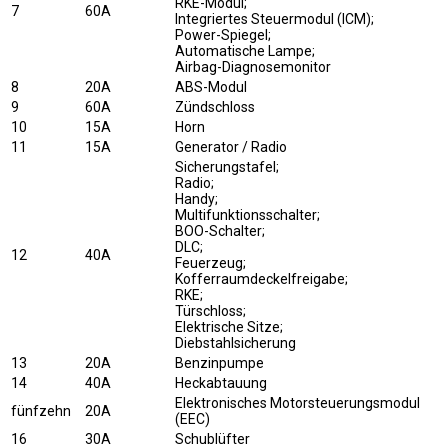
RKE-Modul;
7
60A
Integriertes Steuermodul (ICM);
Power-Spiegel;
Automatische Lampe;
Airbag-Diagnosemonitor
8
20A
ABS-Modul
9
60A
Zündschloss
10
15A
Horn
11
15A
Generator / Radio
Sicherungstafel;
Radio;
Handy;
Multifunktionsschalter;
BOO-Schalter;
DLC;
12
40A
Feuerzeug;
Kofferraumdeckelfreigabe;
RKE;
Türschloss;
Elektrische Sitze;
Diebstahlsicherung
13
20A
Benzinpumpe
14
40A
Heckabtauung
Elektronisches Motorsteuerungsmodul
fünfzehn
20A
(EEC)
16
30A
Schublüfter