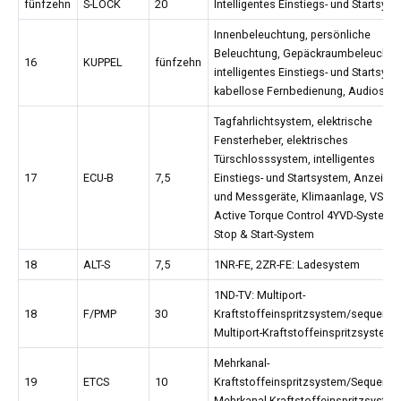
fünfzehn
S-LOCK
20
Intelligentes Einstiegs- und Startsys
Innenbeleuchtung, persönliche
Beleuchtung, Gepäckraumbeleuchtu
16
KUPPEL
fünfzehn
intelligentes Einstiegs- und Startsyst
kabellose Fernbedienung, Audiosys
Tagfahrlichtsystem, elektrische
Fensterheber, elektrisches
Türschlosssystem, intelligentes
17
ECU-B
7,5
Einstiegs- und Startsystem, Anzeige
und Messgeräte, Klimaanlage, VSC,
Active Torque Control 4YVD-System,
Stop & Start-System
18
ALT-S
7,5
1NR-FE, 2ZR-FE: Ladesystem
1ND-TV: Multiport-
18
F/PMP
30
Kraftstoffeinspritzsystem/sequentie
Multiport-Kraftstoffeinspritzsystem
Mehrkanal-
19
ETCS
10
Kraftstoffeinspritzsystem/Sequenzie
Mehrkanal-Kraftstoffeinspritzsyste