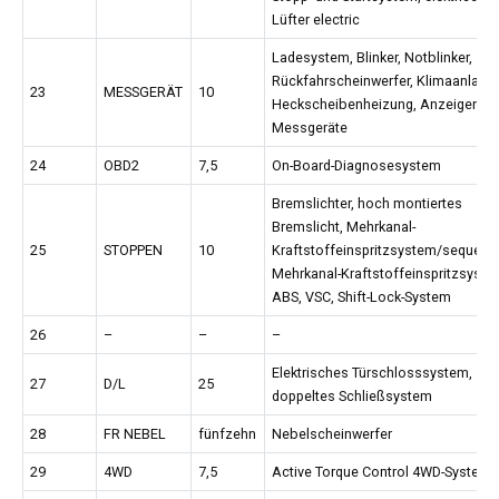
Lüfter electric
Ladesystem, Blinker, Notblinker,
Rückfahrscheinwerfer, Klimaanlage,
23
MESSGERÄT
10
Heckscheibenheizung, Anzeigen u
Messgeräte
24
OBD2
7,5
On-Board-Diagnosesystem
Bremslichter, hoch montiertes
Bremslicht, Mehrkanal-
25
STOPPEN
10
Kraftstoffeinspritzsystem/sequenti
Mehrkanal-Kraftstoffeinspritzsyste
ABS, VSC, Shift-Lock-System
26
–
–
–
Elektrisches Türschlosssystem,
27
D/L
25
doppeltes Schließsystem
28
FR NEBEL
fünfzehn
Nebelscheinwerfer
29
4WD
7,5
Active Torque Control 4WD-System