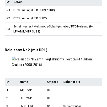
№
Relais
R1
PTC-Heizung (HTR SUB3 / TRK)
R2
PTC-Heizung (HTR SUB2)
Scheinwerfer / Multimode-Schaltgetriebe / PTC-Heizung (H-
R3
LP/AMT/HTR SUB1)
Relaisbox Nr.2 (mit DRL)
№
Name
Ampere
Schaltkreis
1
ATF PMP
10
–
2
HTR W/P
10
–
3
H-LP HI RH
10
Scheinwerfer