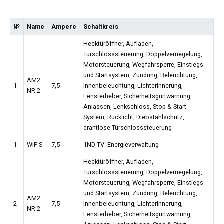
№
Name
Ampere
Schaltkreis
Hecktüröffner, Aufladen,
Türschlosssteuerung, Doppelverriegelung,
Motorsteuerung, Wegfahrsperre, Einstiegs-
und Startsystem, Zündung, Beleuchtung,
AM2
1
7,5
Innenbeleuchtung, Lichterinnerung,
NR.2
Fensterheber, Sicherheitsgurtwarnung,
Anlassen, Lenkschloss, Stop & Start
System, Rücklicht, Diebstahlschutz,
drahtlose Türschlosssteuerung
1
WIP-S
7,5
1ND-TV: Energieverwaltung
Hecktüröffner, Aufladen,
Türschlosssteuerung, Doppelverriegelung,
Motorsteuerung, Wegfahrsperre, Einstiegs-
und Startsystem, Zündung, Beleuchtung,
AM2
2
7,5
Innenbeleuchtung, Lichterinnerung,
NR.2
Fensterheber, Sicherheitsgurtwarnung,