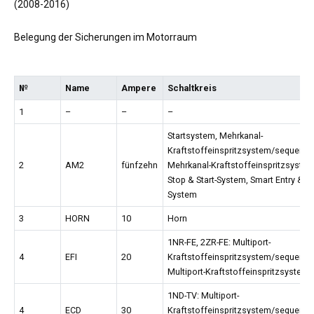
Belegung der Sicherungen im Motorraum
№
Name
Ampere
Schaltkreis
1
–
–
–
Startsystem, Mehrkanal-
Kraftstoffeinspritzsystem/sequentie
2
AM2
fünfzehn
Mehrkanal-Kraftstoffeinspritzsystem
Stop & Start-System, Smart Entry & St
System
3
HORN
10
Horn
1NR-FE, 2ZR-FE: Multiport-
4
EFI
20
Kraftstoffeinspritzsystem/sequentie
Multiport-Kraftstoffeinspritzsystem
1ND-TV: Multiport-
4
ECD
30
Kraftstoffeinspritzsystem/sequentie