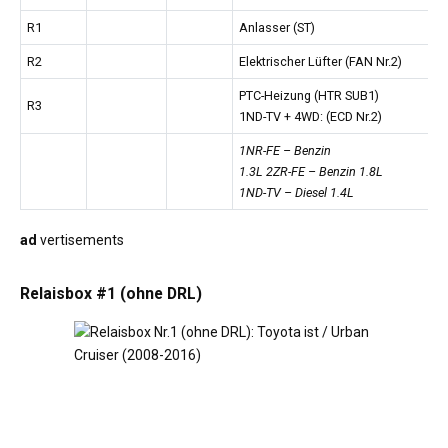
R1
Anlasser (ST)
R2
Elektrischer Lüfter (FAN Nr.2)
PTC-Heizung (HTR SUB1)
R3
1ND-TV + 4WD: (ECD Nr.2)
1NR-FE – Benzin
1.3L 2ZR-FE – Benzin 1.8L
1ND-TV – Diesel 1.4L
ad
vertisements
Relaisbox #1 (ohne DRL)