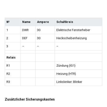
№
Name
Ampere
Schaltkreis
1
DWR
30
Elektrische Fensterheber
2
DEF
30
Heckscheibenheizung
3
–
–
–
Relais
R1
Zündung (IG1)
R2
Heizung (HTR)
R3
Linkslenker: Blinker
Zusätzlicher Sicherungskasten