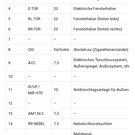
4
D TÜR
20
Elektrische Fensterheber
5
RL TÜR
20
Fensterheber (hinten links)
6
RR-TÜR
20
Fensterheber (hinten rechts)
7
–
–
–
8
CIG
fünfzehn
Steckdose (Zigarettenanzünder)
Elektrisches Türschlosssystem,
9
ACC
7,5
Außenspiegel, Audiosystem, Uhr
10
–
–
–
ID/UP /
11
10
Antibeschlagsanlage für Außenspie
MIR HTR
12
–
–
–
13
AM1 Nr.2
7,5
–
14
RR NEBEL
7,5
Nebelschlussleuchten
Mehrkanal-