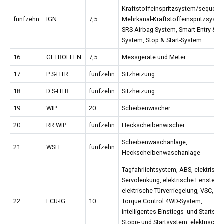
Kraftstoffeinspritzsystem/sequenti
fünfzehn
IGN
7,5
Mehrkanal-Kraftstoffeinspritzsyste
SRS-Airbag-System, Smart Entry & St
System, Stop & Start-System
16
GETROFFEN
7,5
Messgeräte und Meter
17
P S-HTR
fünfzehn
Sitzheizung
18
D S-HTR
fünfzehn
Sitzheizung
19
WIP
20
Scheibenwischer
20
RR WIP
fünfzehn
Heckscheibenwischer
Scheibenwaschanlage,
21
WSH
fünfzehn
Heckscheibenwaschanlage
Tagfahrlichtsystem, ABS, elektrisch
Servolenkung, elektrische Fensterhe
elektrische Türverriegelung, VSC, Ac
22
ECU-IG
10
Torque Control 4WD-System,
intelligentes Einstiegs- und Startsys
Stopp- und Startsystem, elektrischer