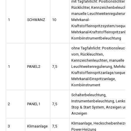
mit Tagfahrlicht: Positionslichter vor
Rücklichter, Kennzeichenbeleuchtu
manuelle Leuchtweitenregulierung,
1
SCHWANZ
10
Mehrkanal-
Kraftstoffeinspritzsystem/sequenti
Mehrkanal-Kraftstoffeinspritzanlage
Kombiinstrumentbeleuchtung
ohne Tagfahrlicht: Positionsleuchte
vorn, Rückleuchten,
Kennzeichenleuchten, manuelle
1
PANEL2
7,5
Leuchtweitenregulierung, Mehrkanal
Kraftstoffeinspritzanlage/sequentie
Mehrkanal-Einspritzanlage,
Kombiinstrument
Schalterbeleuchtung,
Instrumentenbeleuchtung, Lenkschal
2
PANEL1
7,5
Stop & Start System, Anzeigen und
Anzeigen
Klimaanlage, Heckscheibenheizung
3
Klimaanlage
7,5
Power-Heizung