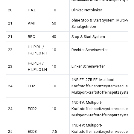
20
HAZ
10
Blinker, Notblinker
ohne Stop & Start System: Multi-Mod
21
AMT
50
Schaltgetriebe
21
BBC
40
Stop & Start-System
H-LP RH /
22
10
Rechter Scheinwerfer
H-LP LO RH
H-LP LH /
23
10
Linker Scheinwerfer
H-LP LO LH
1NR-FE, 2ZR-FE: Multiport-
24
EFI2
10
Kraftstoffeinspritzsystem/sequentie
Multiport-Kraftstoffeinspritzsystem
1ND-TV: Multiport-
24
ECD2
10
Kraftstoffeinspritzsystem/sequentie
Multiport-Kraftstoffeinspritzsystem
1ND-TV: Multiport-
25
ECD3
7,5
Kraftstoffeinspritzsystem/sequentie