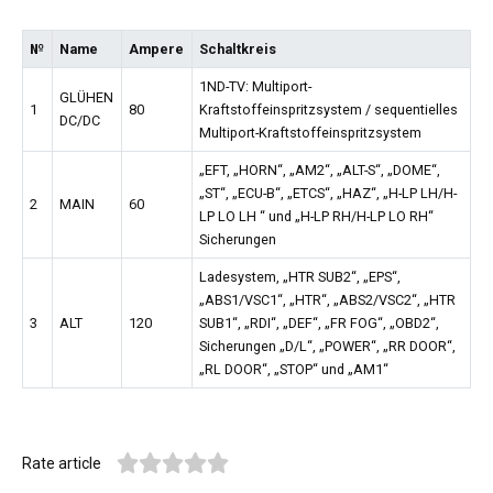
№
Name
Ampere
Schaltkreis
1ND-TV: Multiport-
GLÜHEN
1
80
Kraftstoffeinspritzsystem / sequentielles
DC/DC
Multiport-Kraftstoffeinspritzsystem
„EFT, „HORN“, „AM2“, „ALT-S“, „DOME“,
„ST“, „ECU-B“, „ETCS“, „HAZ“, „H-LP LH/H-
2
MAIN
60
LP LO LH “ und „H-LP RH/H-LP LO RH“
Sicherungen
Ladesystem, „HTR SUB2“, „EPS“,
„ABS1/VSC1“, „HTR“, „ABS2/VSC2“, „HTR
3
ALT
120
SUB1“, „RDI“, „DEF“, „FR FOG“, „OBD2“,
Sicherungen „D/L“, „POWER“, „RR DOOR“,
„RL DOOR“, „STOP“ und „AM1“
Rate article