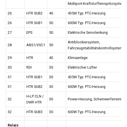
Multiport-Kraftstoffeinspritzsystem
26
HTR SUB2
40
435W Typ: PTC-Heizung
26
HTR SUB1
50
600W Typ: PTC-Heizung
27
EPS
50
Elektrische Servolenkung
Antiblockiersystem,
28
ABS1/VSC1
50
Fahrzeugstabilitätskontrollsystem
29
HTR
40
Klimaanlage
30
RDI
30
Elektrischer Lüfter
31
HTR SUB1
30
435W Typ: PTC-Heizung
31
HTR SUB2
30
600W Typ: PTC-Heizung
H-LP CLN /
32
30
Power-Heizung, Scheinwerferreiniger
DWR HTR
32
HTR SUB3
30
600W Typ: PTC-Heizung
Relais