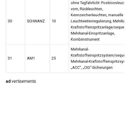
ohne Tagfahrlicht: Positionsleuchte
vorn, Rückleuchten,
Kennzeichenleuchten, manuelle
30
SCHWANZ
10
Leuchtweitenregulierung, Mehrkanal
Kraftstoffeinspritzanlage/sequentie
Mehrkanal-Einspritzanlage,
Kombiinstrument
Mehrkanal-
Kraftstoffeinspritzsystem/sequenti
31
AM1
25
Mehrkanal-Kraftstoffeinspritzsyste
„ACC“, „CIG“-Sicherungen
ad
vertisements