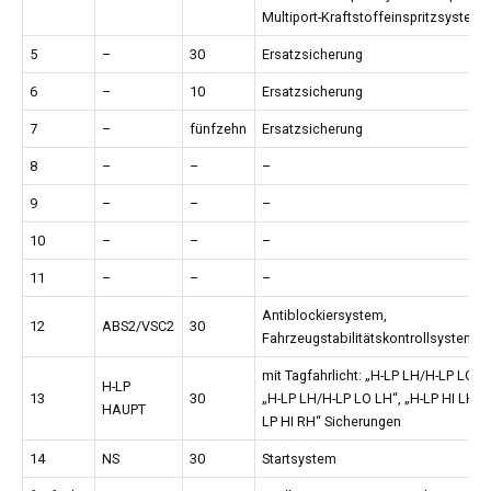
Multiport-Kraftstoffeinspritzsystem
5
–
30
Ersatzsicherung
6
–
10
Ersatzsicherung
7
–
fünfzehn
Ersatzsicherung
8
–
–
–
9
–
–
–
10
–
–
–
11
–
–
–
Antiblockiersystem,
12
ABS2/VSC2
30
Fahrzeugstabilitätskontrollsystem
mit Tagfahrlicht: „H-LP LH/H-LP LO L
H-LP
13
30
„H-LP LH/H-LP LO LH“, „H-LP HI LH“, 
HAUPT
LP HI RH“ Sicherungen
14
NS
30
Startsystem