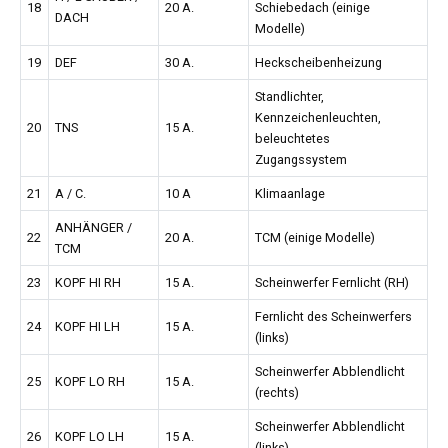
18
20 A.
Schiebedach (einige
DACH
Modelle)
19
DEF
30 A.
Heckscheibenheizung
Standlichter,
Kennzeichenleuchten,
20
TNS
15 A.
beleuchtetes
Zugangssystem
21
A / C.
10 A
Klimaanlage
ANHÄNGER /
22
20 A.
TCM (einige Modelle)
TCM
23
KOPF HI RH
15 A.
Scheinwerfer Fernlicht (RH)
Fernlicht des Scheinwerfers
24
KOPF HI LH
15 A.
(links)
Scheinwerfer Abblendlicht
25
KOPF LO RH
15 A.
(rechts)
Scheinwerfer Abblendlicht
26
KOPF LO LH
15 A.
(links)