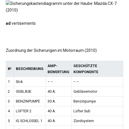
ad
vertisements
Zuordnung der Sicherungen im Motorraum (2010)
AMP-
GESCHÜTZTE
№
BESCHREIBUNG
BEWERTUNG
KOMPONENTE
1
Stck
– –
– –
2
GEBLÄSE
40 A.
Gebläsemotor
3
BENZINPUMPE
30 A.
Benzinpumpe
4
LÜFTER 2
40 A.
Lüfter Sub
5
IG SCHLÜSSEL 1
40 A.
Zündsystem