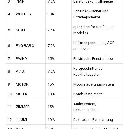
3
P.MIR
7.5A
Leistungskontrollspiegel
Scheibenwischer und
4
WISCHER
30A
Unterlegscheibe
Spiegelentfroster (Einige
5
M.DEF
7.5A
Modelle)
Luftmengenmesser, AGR-
6
ENG BAR 3
7.5A
Steuerventil
7
P.WIND
15A
Elektrische Fensterheber
Fortgeschrittenes
8
A / B.
7.5A
Rückhaltesystem
9
MOTOR
15A
Motorsteuerungssystem
10
METER
10 A
Kombiinstrument
Audiosystem,
11
ZIMMER
15A
Deckenleuchte
12
ILLUMI
10 A
Dashboard-Beleuchtung