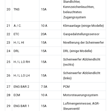
Standlichter,
Kennzeichenleuchten,
20
TNS
15A
beleuchtetes
Zugangssystem
21
A / C.
10 A
Klimaanlage (einige Modelle)
22
ETC
20A
Gaspedalstellungssensor
23
H / L HI
15A
Nivellierung der Scheinwerfer
24
DRL
15A
DRL (einige Modelle)
Scheinwerfer Abblendlicht
25
H / L LO RH
15A
(rechts)
Scheinwerfer Abblendlicht
26
H / L LO LH
15A
(links)
27
ENG BAR 2
7.5A
PCM
28
ECM
10 A
Motorsteuerungssystem
Luftmengenmesser, AGR-
29
ENG BAR 1
15A
Steuerventil