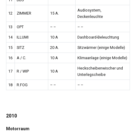
Audiosystem,
12
ZIMMER
15 A.
Deckenleuchte
13
OPT
– –
– –
14
ILLUMI
10 A
Dashboard-Beleuchtung
15
SITZ
20 A.
Sitzwärmer (einige Modelle)
16
A / C.
10 A
Klimaanlage (einige Modelle)
Heckscheibenwischer und
17
R / WIP
10 A
Unterlegscheibe
18
R.FOG
– –
– –
2010
Motorraum