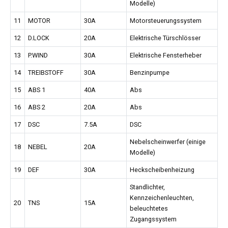
Modelle)
11
MOTOR
30A
Motorsteuerungssystem
12
D.LOCK
20A
Elektrische Türschlösser
13
P.WIND
30A
Elektrische Fensterheber
14
TREIBSTOFF
30A
Benzinpumpe
15
ABS 1
40A
Abs
16
ABS 2
20A
Abs
17
DSC
7.5A
DSC
Nebelscheinwerfer (einige
18
NEBEL
20A
Modelle)
19
DEF
30A
Heckscheibenheizung
Standlichter,
Kennzeichenleuchten,
20
TNS
15A
beleuchtetes
Zugangssystem