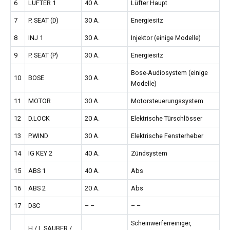
6
LÜFTER 1
40 A.
Lüfter Haupt
7
P. SEAT (D)
30 A.
Energiesitz
8
INJ 1
30 A.
Injektor (einige Modelle)
9
P. SEAT (P)
30 A.
Energiesitz
Bose-Audiosystem (einige
10
BOSE
30 A.
Modelle)
11
MOTOR
30 A.
Motorsteuerungssystem
12
D.LOCK
20 A.
Elektrische Türschlösser
13
P.WIND
30 A.
Elektrische Fensterheber
14
IG KEY 2
40 A.
Zündsystem
15
ABS 1
40 A.
Abs
16
ABS 2
20 A.
Abs
17
DSC
– –
– –
Scheinwerferreiniger,
H / L SAUBER /