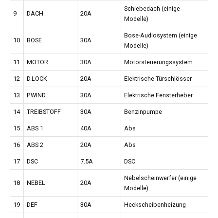
Schiebedach (einige
9
DACH
20A
Modelle)
Bose-Audiosystem (einige
10
BOSE
30A
Modelle)
11
MOTOR
30A
Motorsteuerungssystem
12
D.LOCK
20A
Elektrische Türschlösser
13
P.WIND
30A
Elektrische Fensterheber
14
TREIBSTOFF
30A
Benzinpumpe
15
ABS 1
40A
Abs
16
ABS 2
20A
Abs
17
DSC
7.5A
DSC
Nebelscheinwerfer (einige
18
NEBEL
20A
Modelle)
19
DEF
30A
Heckscheibenheizung