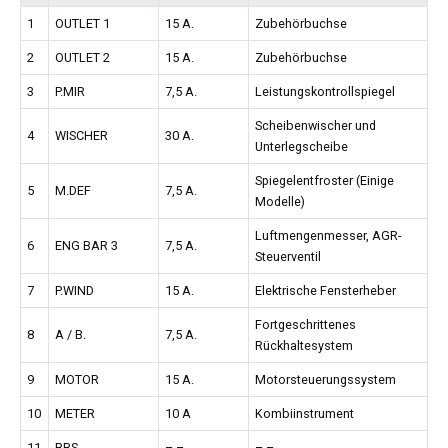
1
OUTLET 1
15 A.
Zubehörbuchse
2
OUTLET 2
15 A.
Zubehörbuchse
3
P.MIR
7,5 A.
Leistungskontrollspiegel
Scheibenwischer und
4
WISCHER
30 A.
Unterlegscheibe
Spiegelentfroster (Einige
5
M.DEF
7,5 A.
Modelle)
Luftmengenmesser, AGR-
6
ENG BAR 3
7,5 A.
Steuerventil
7
P.WIND
15 A.
Elektrische Fensterheber
Fortgeschrittenes
8
A / B.
7,5 A.
Rückhaltesystem
9
MOTOR
15 A.
Motorsteuerungssystem
10
METER
10 A
Kombiinstrument
11
BBS
– –
– –