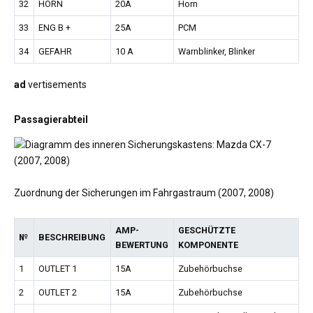
32
HORN
20A
Horn
33
ENG B +
25A
PCM
34
GEFAHR
10 A
Warnblinker, Blinker
ad
vertisements
Passagierabteil
Zuordnung der Sicherungen im Fahrgastraum (2007, 2008)
AMP-
GESCHÜTZTE
№
BESCHREIBUNG
BEWERTUNG
KOMPONENTE
1
OUTLET 1
15A
Zubehörbuchse
2
OUTLET 2
15A
Zubehörbuchse