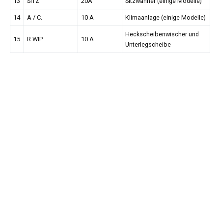
13
SITZ
20A
Sitzwanner (einige Modelle)
14
A / C.
10 A
Klimaanlage (einige Modelle)
Heckscheibenwischer und
15
R.WIP
10 A
Unterlegscheibe