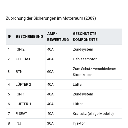
Zuordnung der Sicherungen im Motorraum (2009)
AMP-
GESCHÜTZTE
№
BESCHREIBUNG
BEWERTUNG
KOMPONENTE
1
IGN 2
40A
Zündsystem
2
GEBLÄSE
40A
Gebläsemotor
Zum Schutz verschiedener
3
BTN
60A
Stromkreise
4
LÜFTER 2
40A
Lüfter
5
IGN 1
40A
Zündsystem
6
LÜFTER 1
40A
Lüfter
7
P. SEAT
40A
Kraftsitz (einige Modelle)
8
INJ
30A
Injektor