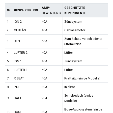
AMP-
GESCHÜTZTE
№
BESCHREIBUNG
BEWERTUNG
KOMPONENTE
1
IGN 2
40A
Zündsystem
2
GEBLÄSE
40A
Gebläsemotor
Zum Schutz verschiedener
3
BTN
60A
Stromkreise
4
LÜFTER 2
40A
Lüfter
5
IGN 1
40A
Zündsystem
6
LÜFTER 1
40A
Lüfter
7
P. SEAT
40A
Kraftsitz (einige Modelle)
8
INJ
30A
Injektor
Schiebedach (einige
9
DACH
20A
Modelle)
Bose-Audiosystem (einige
10
BOSE
30A