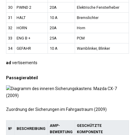
30
P.WIND 2
20A
Elektrische Fensterheber
31
HALT
10 A
Bremslichter
32
HORN
20A
Horn
33
ENG B +
25A
PCM
34
GEFAHR
10 A
Warnblinker, Blinker
ad
vertisements
Passagierabteil
Zuordnung der Sicherungen im Fahrgastraum (2009)
AMP-
GESCHÜTZTE
№
BESCHREIBUNG
BEWERTUNG
KOMPONENTE