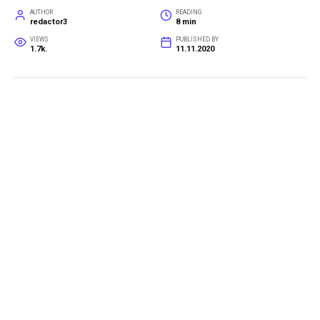
AUTHOR
READING
redactor3
8 min
VIEWS
PUBLISHED BY
1.7k.
11.11.2020