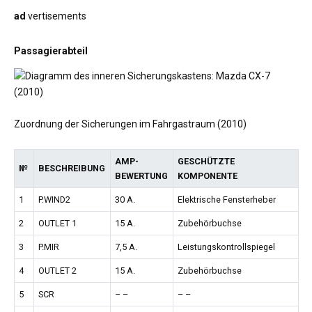
ad
vertisements
Passagierabteil
Zuordnung der Sicherungen im Fahrgastraum (2010)
AMP-
GESCHÜTZTE
№
BESCHREIBUNG
BEWERTUNG
KOMPONENTE
1
P.WIND2
30 A.
Elektrische Fensterheber
2
OUTLET 1
15 A.
Zubehörbuchse
3
P.MIR
7,5 A.
Leistungskontrollspiegel
4
OUTLET 2
15 A.
Zubehörbuchse
5
SCR
– –
– –