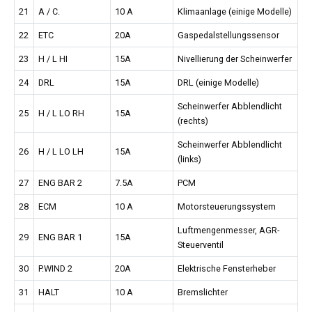
21
A / C.
10 A
Klimaanlage (einige Modelle)
22
ETC
20A
Gaspedalstellungssensor
23
H / L HI
15A
Nivellierung der Scheinwerfer
24
DRL
15A
DRL (einige Modelle)
Scheinwerfer Abblendlicht
25
H / L LO RH
15A
(rechts)
Scheinwerfer Abblendlicht
26
H / L LO LH
15A
(links)
27
ENG BAR 2
7.5A
PCM
28
ECM
10 A
Motorsteuerungssystem
Luftmengenmesser, AGR-
29
ENG BAR 1
15A
Steuerventil
30
P.WIND 2
20A
Elektrische Fensterheber
31
HALT
10 A
Bremslichter