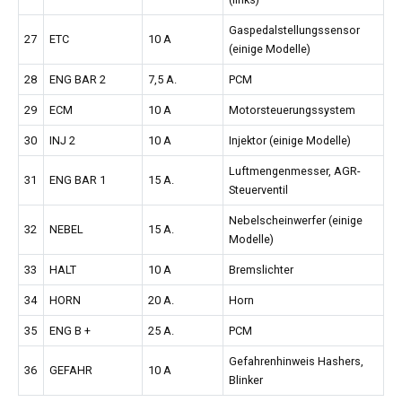
Gaspedalstellungssensor
27
ETC
10 A
(einige Modelle)
28
ENG BAR 2
7,5 A.
PCM
29
ECM
10 A
Motorsteuerungssystem
30
INJ 2
10 A
Injektor (einige Modelle)
Luftmengenmesser, AGR-
31
ENG BAR 1
15 A.
Steuerventil
Nebelscheinwerfer (einige
32
NEBEL
15 A.
Modelle)
33
HALT
10 A
Bremslichter
34
HORN
20 A.
Horn
35
ENG B +
25 A.
PCM
Gefahrenhinweis Hashers,
36
GEFAHR
10 A
Blinker