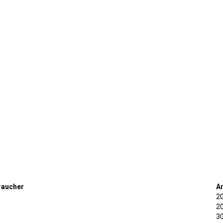
raucher
A
2
2
3