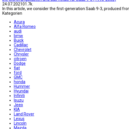
24.07.2021
0
1.7k.
In this article, we consider the first-generation Saab 9-3, produced f
Kategorien
Acura
Alfa Romeo
audi
bmw
Buick
Cadillac
Chevrolet
Chrysler
citroen
Dodge
fiat
ford
GMC
honda
Hummer
Hyundai
Infiniti
Isuzu
Jeep
KIA
Land Rover
Lexus
Lincoln
Mazda