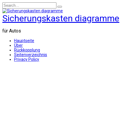
Skip
Search
to
for:
content
Sicherungskasten diagramme
für Autos
Hauptseite
Über
Rückkopplung
Seitenverzeichnis
Privacy Policy