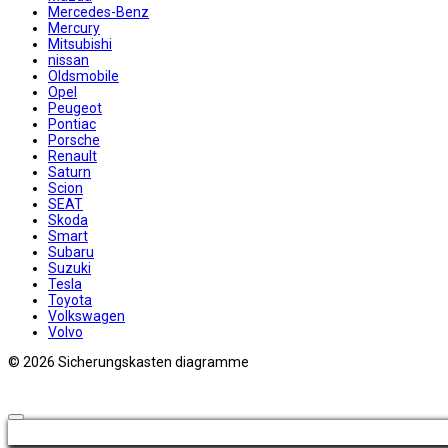
Mercedes-Benz
Mercury
Mitsubishi
nissan
Oldsmobile
Opel
Peugeot
Pontiac
Porsche
Renault
Saturn
Scion
SEAT
Skoda
Smart
Subaru
Suzuki
Tesla
Toyota
Volkswagen
Volvo
© 2026 Sicherungskasten diagramme