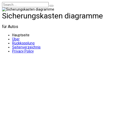
Skip
Search
to
for:
content
Sicherungskasten diagramme
für Autos
Hauptseite
Über
Rückkopplung
Seitenverzeichnis
Privacy Policy