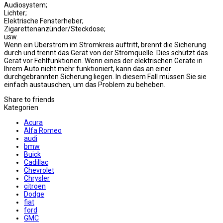
Audiosystem;
Lichter;
Elektrische Fensterheber;
Zigarettenanzünder/Steckdose;
usw.
Wenn ein Überstrom im Stromkreis auftritt, brennt die Sicherung
durch und trennt das Gerät von der Stromquelle. Dies schützt das
Gerät vor Fehlfunktionen. Wenn eines der elektrischen Geräte in
Ihrem Auto nicht mehr funktioniert, kann das an einer
durchgebrannten Sicherung liegen. In diesem Fall müssen Sie sie
einfach austauschen, um das Problem zu beheben.
Share to friends
Kategorien
Acura
Alfa Romeo
audi
bmw
Buick
Cadillac
Chevrolet
Chrysler
citroen
Dodge
fiat
ford
GMC