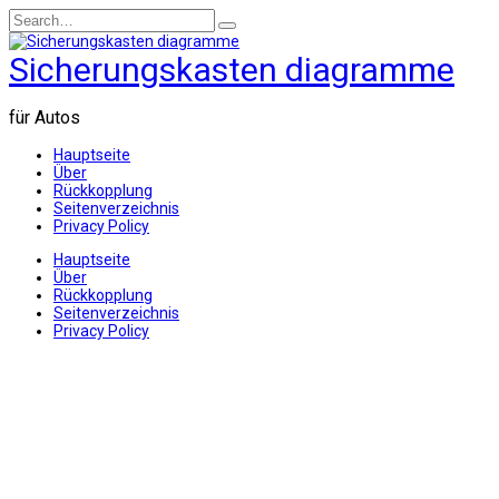
Skip
Search
to
for:
content
Sicherungskasten diagramme
für Autos
Hauptseite
Über
Rückkopplung
Seitenverzeichnis
Privacy Policy
Hauptseite
Über
Rückkopplung
Seitenverzeichnis
Privacy Policy