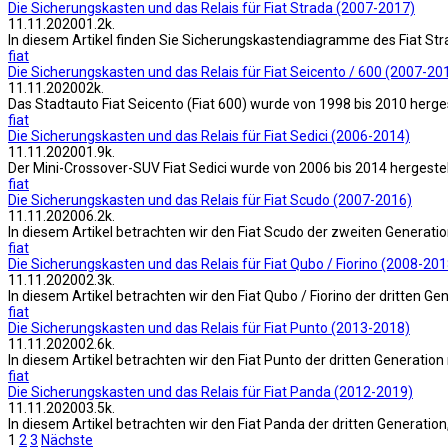
Die Sicherungskasten und das Relais für Fiat Strada (2007-2017)
11.11.2020
0
1.2k.
In diesem Artikel finden Sie Sicherungskastendiagramme des Fiat Str
fiat
Die Sicherungskasten und das Relais für Fiat Seicento / 600 (2007-20
11.11.2020
0
2k.
Das Stadtauto Fiat Seicento (Fiat 600) wurde von 1998 bis 2010 herge
fiat
Die Sicherungskasten und das Relais für Fiat Sedici (2006-2014)
11.11.2020
0
1.9k.
Der Mini-Crossover-SUV Fiat Sedici wurde von 2006 bis 2014 hergestel
fiat
Die Sicherungskasten und das Relais für Fiat Scudo (2007-2016)
11.11.2020
0
6.2k.
In diesem Artikel betrachten wir den Fiat Scudo der zweiten Generati
fiat
Die Sicherungskasten und das Relais für Fiat Qubo / Fiorino (2008-201
11.11.2020
0
2.3k.
In diesem Artikel betrachten wir den Fiat Qubo / Fiorino der dritten 
fiat
Die Sicherungskasten und das Relais für Fiat Punto (2013-2018)
11.11.2020
0
2.6k.
In diesem Artikel betrachten wir den Fiat Punto der dritten Generatio
fiat
Die Sicherungskasten und das Relais für Fiat Panda (2012-2019)
11.11.2020
0
3.5k.
In diesem Artikel betrachten wir den Fiat Panda der dritten Generati
Beitragsnavigation
1
2
3
Nächste