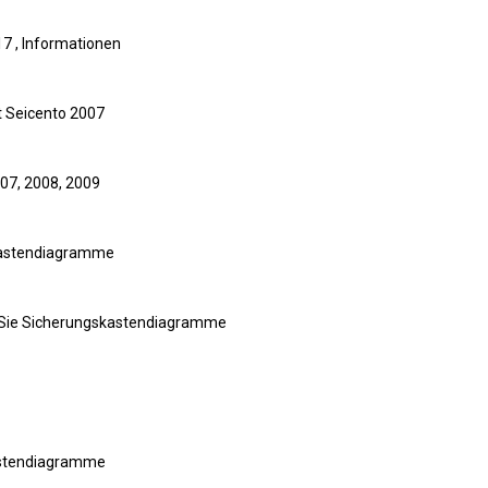
17 , Informationen
t Seicento 2007
007, 2008, 2009
gskastendiagramme
den Sie Sicherungskastendiagramme
skastendiagramme