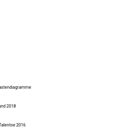
gskastendiagramme
 und 2018
 Talentoe 2016