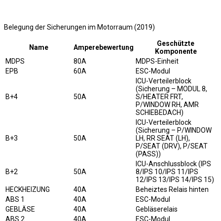
Belegung der Sicherungen im Motorraum (2019)
Geschützte
Name
Amperebewertung
Komponente
MDPS
80A
MDPS-Einheit
EPB
60A
ESC-Modul
ICU-Verteilerblock
(Sicherung – MODUL 8,
B+4
50A
S/HEATER FRT,
P/WINDOW RH, AMR
SCHIEBEDACH)
ICU-Verteilerblock
(Sicherung – P/WINDOW
B+3
50A
LH, RR SEAT (LH),
P/SEAT (DRV), P/SEAT
(PASS))
ICU-Anschlussblock (IPS
B+2
50A
8/IPS 10/IPS 11/IPS
12/IPS 13/IPS 14/IPS 15)
HECKHEIZUNG
40A
Beheiztes Relais hinten
ABS 1
40A
ESC-Modul
GEBLÄSE
40A
Gebläserelais
ABS 2
40A
ESC-Modul