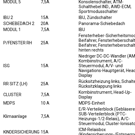
MODUL 5
7,5A
Konsolenschalter, ATM-
Schalthebel IND., AWD-ECM,
Sportmodusschalter
IBU 2
15A
IBU, Zündschalter
SCHIEBEDACH 2
20A
Panorama-Schiebedach
MODUL 1
7,5A
IBU
Fensterheber-Sicherheitsmo
Beifahrer, Fensterheberschal
P/FENSTER RH
25A
Beifahrer, Fensterheberschal
hinten rechts
Niedriger DC-DC-Wandler (AM
Kombiinstrument, A/C-
ISG
15A
Steuermodul, A/V- und
Navigations-Hauptgerät, Hea
Display
Rücksitzheizung links, Schalt
RR SITZ (LH)
25A
Rücksitzklappung links
Kombiinstrument, Head-Up-
CLUSTER
7,5A
Display
MDPS
10 A
MDPS-Einheit
E/R-Verteilerblock (Gebläserel
SUB-Verteilerblock (PTC-
Klimaanlage
7,5A
Heizungs-1/2-Relais), A/C-
Steuermodul, Cluster-Ionisat
ICM-Relaisbox
KINDERSICHERUNG
15A
(Kindersicherungs-/Entsperrre