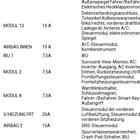
Außenspiegel Fahrer/Beifahre
Elektrisches Heckklappenmod
Datenverbindungsanschluss,
Totwinkel-Kollisionswarneinhe
links/rechts, vorderes drahtl
MODUL 10
10 A
Ladegerät, hinteres A/C-
Steuermodul, elektrochromer
Spiegel
A/C-Steuermodul,
AIRBAG INNEN
10 A
Kombiinstrument
IBU 1
7,5A
IBU
Surround-View-Monitor, AC-
Inverter-Ausgang, AC-Inverte
MODUL 2
7,5A
Einheit, Rücksitzheizung LH/
Frontlüftungssteuermodul,
Frontsitzheizungssteuermod
Warnblinkschalter,
Schlüsselmagnet,
MODUL 8
7,5A
Fahrer-/Beifahrer-Smart-Key
Außengriff
Steuermodul der vorderen
S/HEIZUNG FRT
20A
Luftbelüftung, Steuermodul 
vorderen Sitzheizung
AIRBAG 2
15A
SRS-Steuermodul
Spurverlassenswarneinheit,
Crash-Pad-Schalter, IBU,