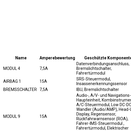
Name
Amperebewertung
Geschützte Komponent
Datenverbindungsanschluss,
MODUL 4
7,5A
Bremslichtschalter,
Fahrertürmodul
SRS-Steuermodul,
AIRBAG 1
15A
Insassenerkennungssensor
BREMSSCHALTER
7,5A
IBU, Bremslichtschalter
Audio-, A/V- und Navigations-
Haupteinheit, Kombiinstrumen
A/C-Steuermodul, Low DC-DC
Wandler (Audio/AMP), Head-
Display, Regensensor,
MODUL 9
15A
Rückfahrwarnsensor (ROA),
Fahrer-IMS-Steuermodul ,
Fahrertürmodul, Elektrischer