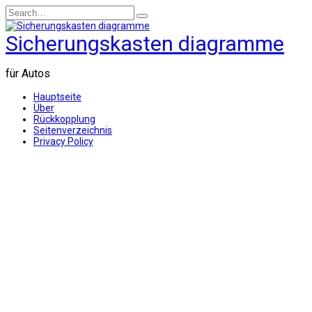
Skip
Search
to
for:
content
Sicherungskasten diagramme
für Autos
Hauptseite
Über
Rückkopplung
Seitenverzeichnis
Privacy Policy