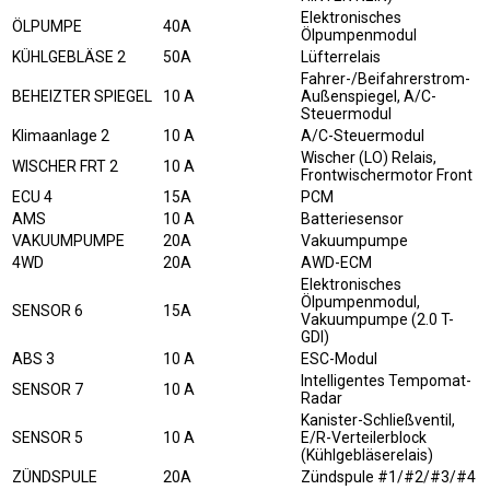
Elektronisches
ÖLPUMPE
40A
Ölpumpenmodul
KÜHLGEBLÄSE 2
50A
Lüfterrelais
Fahrer-/Beifahrerstrom-
BEHEIZTER SPIEGEL
10 A
Außenspiegel, A/C-
Steuermodul
Klimaanlage 2
10 A
A/C-Steuermodul
Wischer (LO) Relais,
WISCHER FRT 2
10 A
Frontwischermotor Front
ECU 4
15A
PCM
AMS
10 A
Batteriesensor
VAKUUMPUMPE
20A
Vakuumpumpe
4WD
20A
AWD-ECM
Elektronisches
Ölpumpenmodul,
SENSOR 6
15A
Vakuumpumpe (2.0 T-
GDI)
ABS 3
10 A
ESC-Modul
Intelligentes Tempomat-
SENSOR 7
10 A
Radar
Kanister-Schließventil,
SENSOR 5
10 A
E/R-Verteilerblock
(Kühlgebläserelais)
ZÜNDSPULE
20A
Zündspule #1/#2/#3/#4