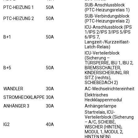
SUB-Anschlussblock
PTC-HEIZUNG 1
50A
(PTC-Heizungsrelais 1)
SUB-Verbindungsblock
PTC-HEIZUNG 2
50A
(PTC-Heizungsrelais 2)
ICU-Anschlussblock (IPS
1/IPS 2/IPS 3/IPS 5/IPS
B+1
50A
6/IPS 7,
Langzeit-/Kurzzeitlast-
Latch-Relais)
ICU-Verteilerblock
(Sicherung –
TÜRSPERRE, IBU 1, IBU 2,
B+5
50A
BREMSSCHALTER,
KINDERSICHERUNG, RR
SITZ (rechts),
SCHIEBEDACH 2)
WANDLER
30A
AC-Wechselrichtereinheit
Elektrisches
STROMHECKKLAPPE
30A
Heckklappenmodul
ANHÄNGER 3
30A
Anhängerlampe
Startrelais, ICU-
Verteilerblock (Sicherung
– A/C, SCHEIBE,
IG2
40A
WISCHER (HINTEN),
MODUL 1, MODUL 2,
HINTEN NEIN)