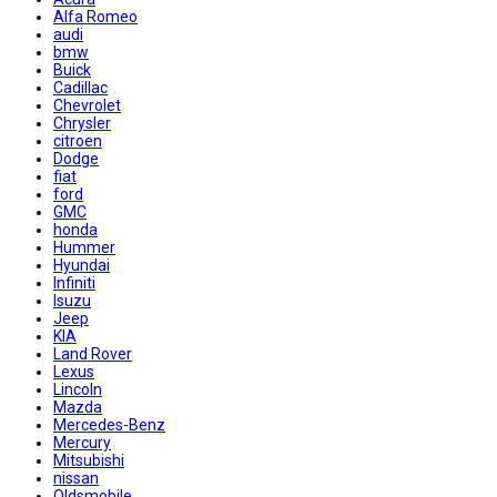
Alfa Romeo
audi
bmw
Buick
Cadillac
Chevrolet
Chrysler
citroen
Dodge
fiat
ford
GMC
honda
Hummer
Hyundai
Infiniti
Isuzu
Jeep
KIA
Land Rover
Lexus
Lincoln
Mazda
Mercedes-Benz
Mercury
Mitsubishi
nissan
Oldsmobile