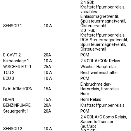
2.4 GDI:
Kraftstoffpumpenrelais,
variables
Einlassmagnetventil,
Spülsteuermagnetventil,
SENSOR 1
10 A
Ölsteuerventil
2.0 T-GDI:
Kraftstoffpumpenrelais,
RCV-Steuermagnetventil,
Spülsteuermagnetventil,
Ölsteuerventil
E-CVVT 2
20A
PCM
Klimaanlage 1
10 A
2.4 GDI: A/CON-Relais
WISCHER FRT 1
25A
Wischer-Hauptrelais
TCU 2
10 A
Reichweitenschalter
ECU 3
10 A
PCM
Einbruchmelder-
B/ALARMHORN
15A
Hornrelais, Hornrelais
Horn
HORN
15A
Horn Relais
BENZINPUMPE
20A
Kraftstoffpumpenrelais
Steuergerät 1
20A
PCM
2.4 GDI: A/C Comp Relais,
Sauerstoffsensor
(auf/ab)
SENSOR 2
10 A