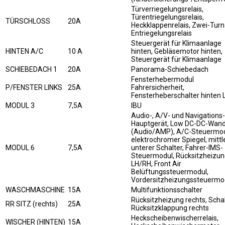
Türverriegelungsrelais,
Türentriegelungsrelais,
TÜRSCHLOSS
20A
Heckklappenrelais, Zwei-Turn
Entriegelungsrelais
Steuergerät für Klimaanlage
HINTEN A/C
10 A
hinten, Gebläsemotor hinten,
Steuergerät für Klimaanlage
SCHIEBEDACH 1
20A
Panorama-Schiebedach
Fensterhebermodul
P/FENSTER LINKS
25A
Fahrersicherheit,
Fensterheberschalter hinten 
MODUL 3
7,5A
IBU
Audio-, A/V- und Navigations-
Hauptgerät, Low DC-DC-Wand
(Audio/AMP), A/C-Steuermod
elektrochromer Spiegel, mittl
MODUL 6
7,5A
unterer Schalter, Fahrer-IMS-
Steuermodul, Rücksitzheizu
LH/RH, Front Air
Belüftungssteuermodul,
Vordersitzheizungssteuermo
WASCHMASCHINE
15A
Multifunktionsschalter
Rücksitzheizung rechts, Scha
RR SITZ (rechts)
25A
Rücksitzklappung rechts
Heckscheibenwischerrelais,
WISCHER (HINTEN)
15A