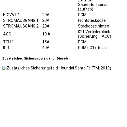
2.0 T-GDI:
Sauerstoffsensor
(auf/ab)
E-CVVT 1
20A
PCM
STROMAUSGANG 1
20A
Frontsteckdose
STROMAUSGANG 2
20A
Steckdose hinten
ICU-Verteilerblock
ACC
10 A
(Sicherung – ACC)
TCU 1
15A
PCM
IG 1
40A
PDM (IG1) Relais
Zusätzliches Sicherungsfeld (nur Diesel)