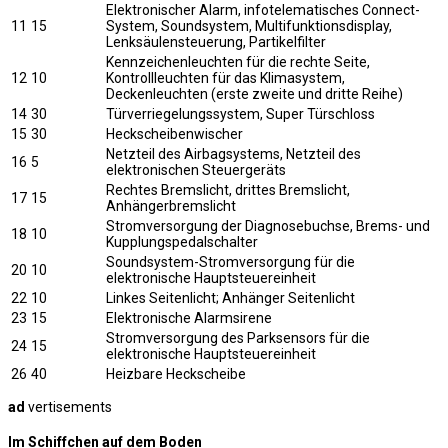
Elektronischer Alarm, infotelematisches Connect-
11
15
System, Soundsystem, Multifunktionsdisplay,
Lenksäulensteuerung, Partikelfilter
Kennzeichenleuchten für die rechte Seite,
12
10
Kontrollleuchten für das Klimasystem,
Deckenleuchten (erste zweite und dritte Reihe)
14
30
Türverriegelungssystem, Super Türschloss
15
30
Heckscheibenwischer
Netzteil des Airbagsystems, Netzteil des
16
5
elektronischen Steuergeräts
Rechtes Bremslicht, drittes Bremslicht,
17
15
Anhängerbremslicht
Stromversorgung der Diagnosebuchse, Brems- und
18
10
Kupplungspedalschalter
Soundsystem-Stromversorgung für die
20
10
elektronische Hauptsteuereinheit
22
10
Linkes Seitenlicht; Anhänger Seitenlicht
23
15
Elektronische Alarmsirene
Stromversorgung des Parksensors für die
24
15
elektronische Hauptsteuereinheit
26
40
Heizbare Heckscheibe
ad
vertisements
Im Schiffchen auf dem Boden