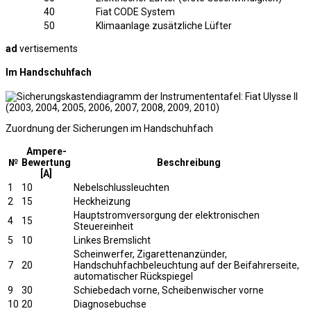
40
Fiat CODE System
50
Klimaanlage zusätzliche Lüfter
ad
vertisements
Im Handschuhfach
Zuordnung der Sicherungen im Handschuhfach
Ampere-
№
Bewertung
Beschreibung
[A]
1
10
Nebelschlussleuchten
2
15
Heckheizung
Hauptstromversorgung der elektronischen
4
15
Steuereinheit
5
10
Linkes Bremslicht
Scheinwerfer, Zigarettenanzünder,
7
20
Handschuhfachbeleuchtung auf der Beifahrerseite,
automatischer Rückspiegel
9
30
Schiebedach vorne, Scheibenwischer vorne
10
20
Diagnosebuchse