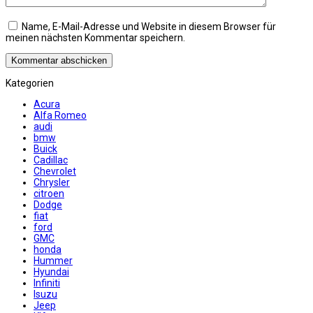
Name, E-Mail-Adresse und Website in diesem Browser für
meinen nächsten Kommentar speichern.
Kategorien
Acura
Alfa Romeo
audi
bmw
Buick
Cadillac
Chevrolet
Chrysler
citroen
Dodge
fiat
ford
GMC
honda
Hummer
Hyundai
Infiniti
Isuzu
Jeep