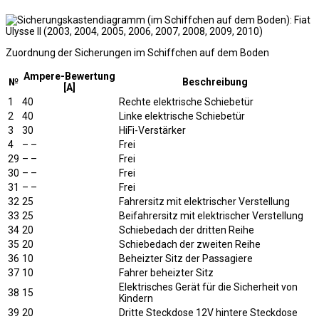
Zuordnung der Sicherungen im Schiffchen auf dem Boden
Ampere-Bewertung
№
Beschreibung
[A]
1
40
Rechte elektrische Schiebetür
2
40
Linke elektrische Schiebetür
3
30
HiFi-Verstärker
4
– –
Frei
29
– –
Frei
30
– –
Frei
31
– –
Frei
32
25
Fahrersitz mit elektrischer Verstellung
33
25
Beifahrersitz mit elektrischer Verstellung
34
20
Schiebedach der dritten Reihe
35
20
Schiebedach der zweiten Reihe
36
10
Beheizter Sitz der Passagiere
37
10
Fahrer beheizter Sitz
Elektrisches Gerät für die Sicherheit von
38
15
Kindern
39
20
Dritte Steckdose 12V hintere Steckdose