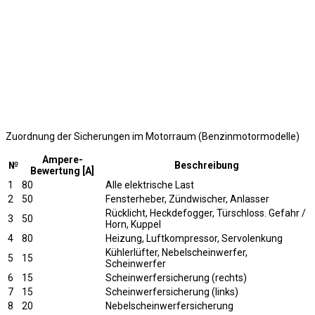
Zuordnung der Sicherungen im Motorraum (Benzinmotormodelle)
Ampere-
№
Beschreibung
Bewertung [A]
1
80
Alle elektrische Last
2
50
Fensterheber, Zündwischer, Anlasser
Rücklicht, Heckdefogger, Türschloss. Gefahr /
3
50
Horn, Kuppel
4
80
Heizung, Luftkompressor, Servolenkung
Kühlerlüfter, Nebelscheinwerfer,
5
15
Scheinwerfer
6
15
Scheinwerfersicherung (rechts)
7
15
Scheinwerfersicherung (links)
8
20
Nebelscheinwerfersicherung