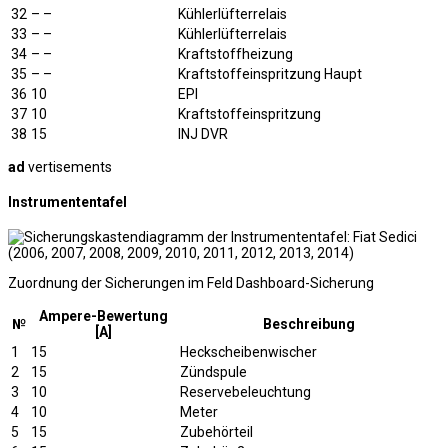
32
– –
Kühlerlüfterrelais
33
– –
Kühlerlüfterrelais
34
– –
Kraftstoffheizung
35
– –
Kraftstoffeinspritzung Haupt
36
10
EPI
37
10
Kraftstoffeinspritzung
38
15
INJ DVR
ad
vertisements
Instrumententafel
Zuordnung der Sicherungen im Feld Dashboard-Sicherung
Ampere-Bewertung
№
Beschreibung
[A]
1
15
Heckscheibenwischer
2
15
Zündspule
3
10
Reservebeleuchtung
4
10
Meter
5
15
Zubehörteil