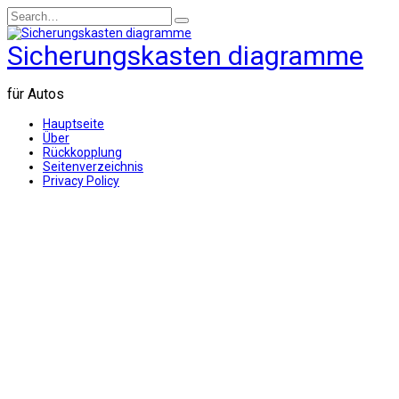
Skip
Search
to
for:
content
Sicherungskasten diagramme
für Autos
Hauptseite
Über
Rückkopplung
Seitenverzeichnis
Privacy Policy