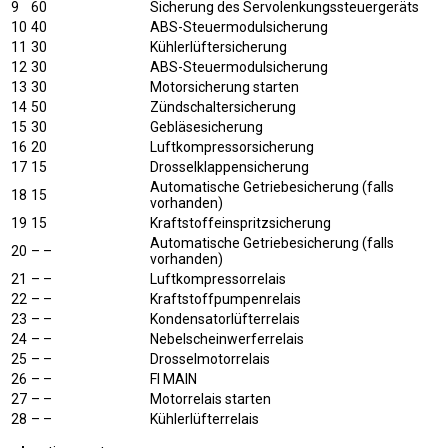
9
60
Sicherung des Servolenkungssteuergeräts
10
40
ABS-Steuermodulsicherung
11
30
Kühlerlüftersicherung
12
30
ABS-Steuermodulsicherung
13
30
Motorsicherung starten
14
50
Zündschaltersicherung
15
30
Gebläsesicherung
16
20
Luftkompressorsicherung
17
15
Drosselklappensicherung
Automatische Getriebesicherung (falls
18
15
vorhanden)
19
15
Kraftstoffeinspritzsicherung
Automatische Getriebesicherung (falls
20
– –
vorhanden)
21
– –
Luftkompressorrelais
22
– –
Kraftstoffpumpenrelais
23
– –
Kondensatorlüfterrelais
24
– –
Nebelscheinwerferrelais
25
– –
Drosselmotorrelais
26
– –
FI MAIN
27
– –
Motorrelais starten
28
– –
Kühlerlüfterrelais