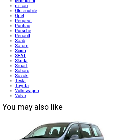
Mitsubishi
nissan
Oldsmobile
Opel
Peugeot
Pontiac
Porsche
Renault
Saab
Saturn
Scion
SEAT
Skoda
Smart
Subaru
Suzuki
Tesla
Toyota
Volkswagen
Volvo
You may also like