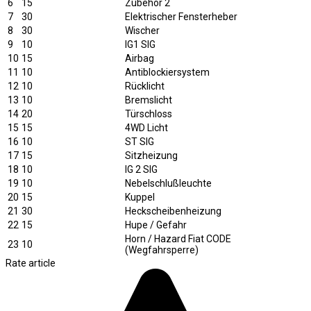
6
15
Zubehör 2
7
30
Elektrischer Fensterheber
8
30
Wischer
9
10
IG1 SIG
10
15
Airbag
11
10
Antiblockiersystem
12
10
Rücklicht
13
10
Bremslicht
14
20
Türschloss
15
15
4WD Licht
16
10
ST SIG
17
15
Sitzheizung
18
10
IG 2 SIG
19
10
Nebelschlußleuchte
20
15
Kuppel
21
30
Heckscheibenheizung
22
15
Hupe / Gefahr
Horn / Hazard Fiat CODE
23
10
(Wegfahrsperre)
Rate article