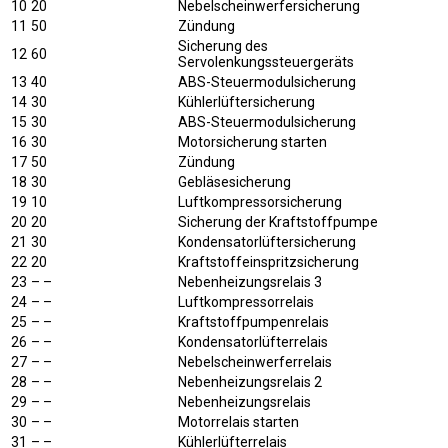
10
20
Nebelscheinwerfersicherung
11
50
Zündung
Sicherung des
12
60
Servolenkungssteuergeräts
13
40
ABS-Steuermodulsicherung
14
30
Kühlerlüftersicherung
15
30
ABS-Steuermodulsicherung
16
30
Motorsicherung starten
17
50
Zündung
18
30
Gebläsesicherung
19
10
Luftkompressorsicherung
20
20
Sicherung der Kraftstoffpumpe
21
30
Kondensatorlüftersicherung
22
20
Kraftstoffeinspritzsicherung
23
– –
Nebenheizungsrelais 3
24
– –
Luftkompressorrelais
25
– –
Kraftstoffpumpenrelais
26
– –
Kondensatorlüfterrelais
27
– –
Nebelscheinwerferrelais
28
– –
Nebenheizungsrelais 2
29
– –
Nebenheizungsrelais
30
– –
Motorrelais starten
31
– –
Kühlerlüfterrelais