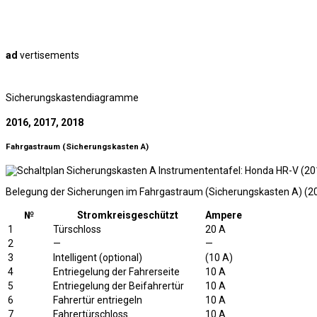
ad
vertisements
Sicherungskastendiagramme
2016, 2017, 2018
Fahrgastraum (Sicherungskasten A)
Belegung der Sicherungen im Fahrgastraum (Sicherungskasten A) (20
№
Stromkreisgeschützt
Ampere
1
Türschloss
20 A
2
—
—
3
Intelligent (optional)
(10 A)
4
Entriegelung der Fahrerseite
10 A
5
Entriegelung der Beifahrertür
10 A
6
Fahrertür entriegeln
10 A
7
Fahrertürschloss
10 A