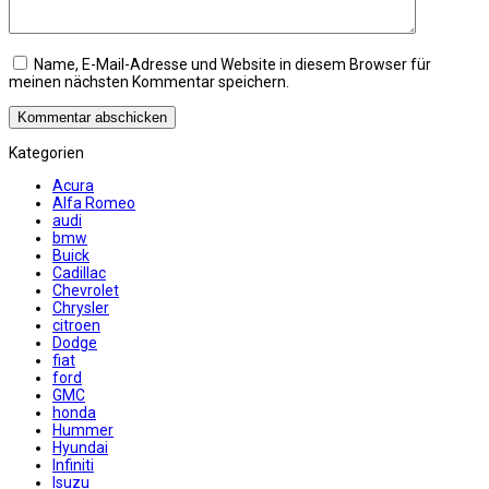
Name, E-Mail-Adresse und Website in diesem Browser für
meinen nächsten Kommentar speichern.
Kategorien
Acura
Alfa Romeo
audi
bmw
Buick
Cadillac
Chevrolet
Chrysler
citroen
Dodge
fiat
ford
GMC
honda
Hummer
Hyundai
Infiniti
Isuzu