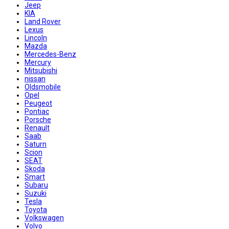
Jeep
KIA
Land Rover
Lexus
Lincoln
Mazda
Mercedes-Benz
Mercury
Mitsubishi
nissan
Oldsmobile
Opel
Peugeot
Pontiac
Porsche
Renault
Saab
Saturn
Scion
SEAT
Skoda
Smart
Subaru
Suzuki
Tesla
Toyota
Volkswagen
Volvo