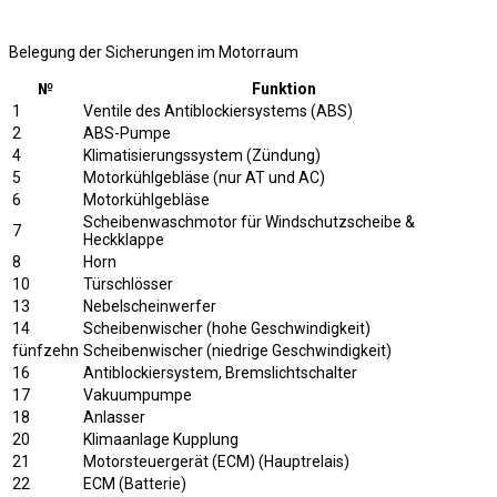
Belegung der Sicherungen im Motorraum
№
Funktion
1
Ventile des Antiblockiersystems (ABS)
2
ABS-Pumpe
4
Klimatisierungssystem (Zündung)
5
Motorkühlgebläse (nur AT und AC)
6
Motorkühlgebläse
Scheibenwaschmotor für Windschutzscheibe &
7
Heckklappe
8
Horn
10
Türschlösser
13
Nebelscheinwerfer
14
Scheibenwischer (hohe Geschwindigkeit)
fünfzehn
Scheibenwischer (niedrige Geschwindigkeit)
16
Antiblockiersystem, Bremslichtschalter
17
Vakuumpumpe
18
Anlasser
20
Klimaanlage Kupplung
21
Motorsteuergerät (ECM) (Hauptrelais)
22
ECM (Batterie)