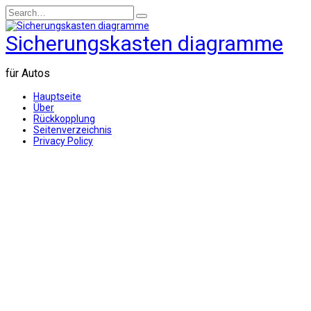
Skip
Search
to
for:
content
Sicherungskasten diagramme
für Autos
Hauptseite
Über
Rückkopplung
Seitenverzeichnis
Privacy Policy