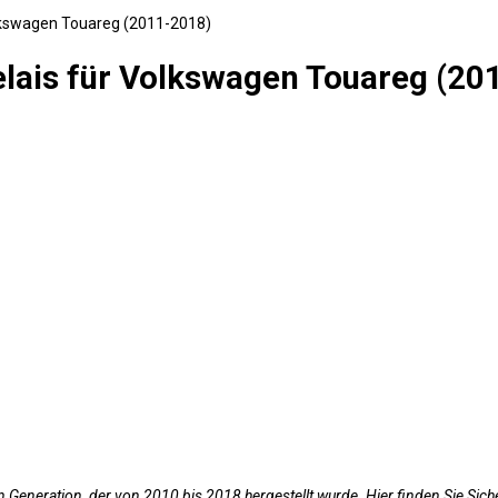
olkswagen Touareg (2011-2018)
elais für Volkswagen Touareg (20
en Generation, der von 2010 bis 2018 hergestellt wurde. Hier finden Sie 