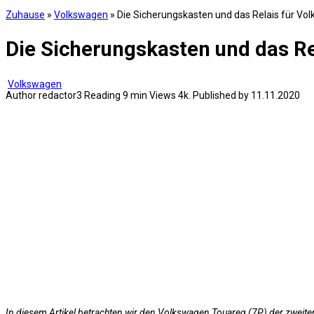
Zuhause
»
Volkswagen
»
Die Sicherungskasten und das Relais für V
Die Sicherungskasten und das R
Volkswagen
Author
redactor3
Reading
9 min
Views
4k.
Published by
11.11.2020
In diesem Artikel betrachten wir den Volkswagen Touareg (7P) der zweit