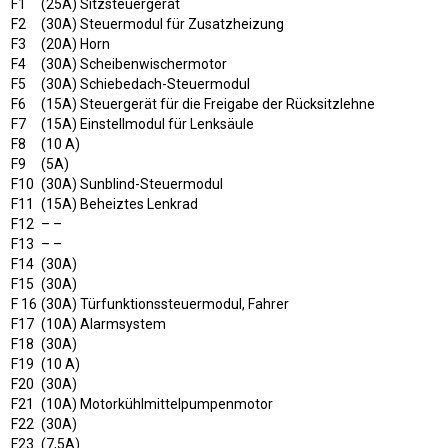
F1
(25A) Sitzsteuergerät
F2
(30A) Steuermodul für Zusatzheizung
F3
(20A) Horn
F4
(30A) Scheibenwischermotor
F5
(30A) Schiebedach-Steuermodul
F6
(15A) Steuergerät für die Freigabe der Rücksitzlehne
F7
(15A) Einstellmodul für Lenksäule
F8
(10 A)
F9
(5A)
F10
(30A) Sunblind-Steuermodul
F11
(15A) Beheiztes Lenkrad
F12
– –
F13
– –
F14
(30A)
F15
(30A)
F 16
(30A) Türfunktionssteuermodul, Fahrer
F17
(10A) Alarmsystem
F18
(30A)
F19
(10 A)
F20
(30A)
F21
(10A) Motorkühlmittelpumpenmotor
F22
(30A)
F23
(7,5A)