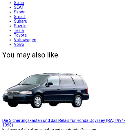
Scion
SEAT
Skoda
Smart
Subaru
Suzuki
Tesla
Toyota
Volkswagen
Volvo
You may also like
Die Sicherungskasten und das Relais für Honda Odyssey (RA; 1994-
1998)
In diesem Artikel betrachten wir die Honda Odyssey