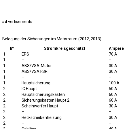
ad
vertisements
Belegung der Sicherungen im Motorraum (2012, 2013)
№
Stromkreisgeschützt
Ampere
1
EPS
70 A
1
–
–
1
ABS/VSA-Motor
30 A
1
ABS/VSA FSR
30 A
1
–
–
1
Hauptsicherung
100 A
2
IG Haupt
50 A
2
Hauptsicherungskasten
60 A
2
Sicherungskasten Haupt 2
60 A
2
Scheinwerfer Haupt
30 A
2
–
–
2
Heckscheibenheizung
30 A
2
–
–