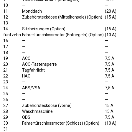
10
—
—
11
Monddach
(20 A)
12
Zubehörsteckdose (Mittelkonsole) (Option)
(15 A)
13
—
—
14
Sitzheizungen (Option)
(15 A)
fünfzehn
Fahrertürschlossmotor (Entriegeln) (Option)
(10 A)
16
—
—
17
—
—
18
—
—
19
ACC
7,5 A
20
ACC-Tastensperre
7,5 A
21
Tagfahrlicht
7,5 A
22
HAC
7,5 A
23
—
—
24
ABS/VSA
7,5 A
25
—
—
26
—
—
27
Zubehörsteckdose (vorne)
15 A
28
Waschmaschine
15 A
29
ODS
7,5 A
30
Fahrertürschlossmotor (Schloss) (Option)
(10 A)
31
—
—