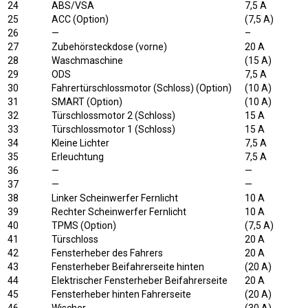
24
ABS/VSA
7,5 A
25
ACC (Option)
(7,5 A)
26
—
–
27
Zubehörsteckdose (vorne)
20 A
28
Waschmaschine
(15 A)
29
ODS
7,5 A
30
Fahrertürschlossmotor (Schloss) (Option)
(10 A)
31
SMART (Option)
(10 A)
32
Türschlossmotor 2 (Schloss)
15 A
33
Türschlossmotor 1 (Schloss)
15 A
34
Kleine Lichter
7,5 A
35
Erleuchtung
7,5 A
36
—
—
37
—
—
38
Linker Scheinwerfer Fernlicht
10 A
39
Rechter Scheinwerfer Fernlicht
10 A
40
TPMS (Option)
(7,5 A)
41
Türschloss
20 A
42
Fensterheber des Fahrers
20 A
43
Fensterheber Beifahrerseite hinten
(20 A)
44
Elektrischer Fensterheber Beifahrerseite
20 A
45
Fensterheber hinten Fahrerseite
(20 A)