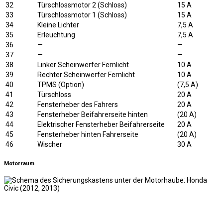
32
Türschlossmotor 2 (Schloss)
15 A
33
Türschlossmotor 1 (Schloss)
15 A
34
Kleine Lichter
7,5 A
35
Erleuchtung
7,5 A
36
—
—
37
—
—
38
Linker Scheinwerfer Fernlicht
10 A
39
Rechter Scheinwerfer Fernlicht
10 A
40
TPMS (Option)
(7,5 A)
41
Türschloss
20 A
42
Fensterheber des Fahrers
20 A
43
Fensterheber Beifahrerseite hinten
(20 A)
44
Elektrischer Fensterheber Beifahrerseite
20 A
45
Fensterheber hinten Fahrerseite
(20 A)
46
Wischer
30 A
Motorraum