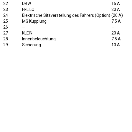
22
DBW
15 A
23
H/L LO
20 A
24
Elektrische Sitzverstellung des Fahrers (Option)
(20 A)
25
MG Kupplung
7,5 A
26
—
—
27
KLEIN
20 A
28
Innenbeleuchtung
7,5 A
29
Sicherung
10 A