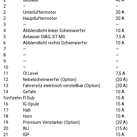
2
Gebläse
40 A
2
–
–
2
Unterlüftermotor
20 A
2
Hauptlüftermotor
20 A
3
—
—
4
Abblendlicht linker Scheinwerfer
10 A
5
Anlasser DIAG, ST MG
7,5 A
6
Abblendlicht rechts Scheinwerfer
10 A
7
—
—
8
—
—
9
—
—
10
—
—
11
Öl Level
7,5 A
12
Nebelscheinwerfer (Option)
(20 A)
13
Fahrersitz elektrisch verstellbar (Option)
(20 A)
14
Gefahr
10 A
fünfzehn
FI Sub
15 A
16
IG-Spule
15 A
17
Halt
15 A
18
Horn
10 A
19
Premium-Verstärker (Option)
(20 A)
20
INJ
(15 A)
21
IGP
15 A