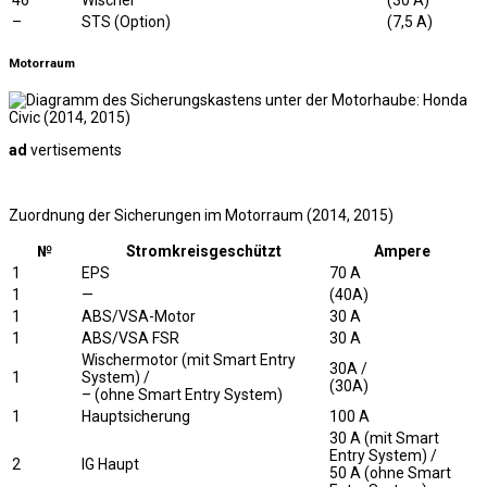
46
Wischer
(30 A)
–
STS (Option)
(7,5 A)
Motorraum
ad
vertisements
Zuordnung der Sicherungen im Motorraum (2014, 2015)
№
Stromkreisgeschützt
Ampere
1
EPS
70 A
1
—
(40A)
1
ABS/VSA-Motor
30 A
1
ABS/VSA FSR
30 A
Wischermotor (mit Smart Entry
30A /
1
System) /
(30A)
– (ohne Smart Entry System)
1
Hauptsicherung
100 A
30 A (mit Smart
Entry System) /
2
IG Haupt
50 A (ohne Smart