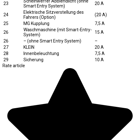
Scheinwerfer Abblendlicht (ohne
23
20 A
Smart Entry System)
Elektrische Sitzverstellung des
24
(20 A)
Fahrers (Option)
25
MG Kupplung
7,5 A
Waschmaschine (mit Smart-Entry-
26
15 A
System)
26
– (ohne Smart Entry System)
–
27
KLEIN
20 A
28
Innenbeleuchtung
7,5 A
29
Sicherung
10 A
Rate article