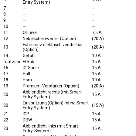
Entry System)
7
—
—
8
—
—
9
—
—
10
—
—
11
Öl Level
7,5 A
12
Nebelscheinwerfer (Option)
(20 A)
Fahrersitz elektrisch verstellbar
13
(20 A)
(Option)
14
Gefahr
10 A
fünfzehn
FI Sub
15 A
16
IG-Spule
15 A
17
Halt
15 A
18
Horn
10 A
19
Premium-Verstärker (Option)
(20 A)
Abblendlicht rechts (mit Smart
20
15 A
Entry System)
Einspritzung (Option) (ohne Smart
20
(15 A)
Entry System)
21
IGP
15 A
22
DBW
15 A
Abblendlicht links (mit Smart-
23
15 A
Entry-System)