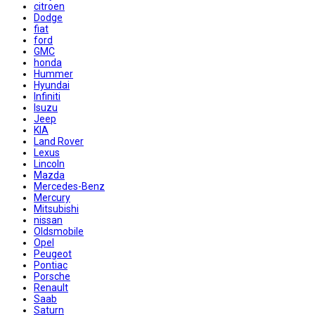
citroen
Dodge
fiat
ford
GMC
honda
Hummer
Hyundai
Infiniti
Isuzu
Jeep
KIA
Land Rover
Lexus
Lincoln
Mazda
Mercedes-Benz
Mercury
Mitsubishi
nissan
Oldsmobile
Opel
Peugeot
Pontiac
Porsche
Renault
Saab
Saturn