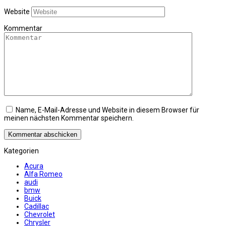
Website
Kommentar
Name, E-Mail-Adresse und Website in diesem Browser für
meinen nächsten Kommentar speichern.
Kategorien
Acura
Alfa Romeo
audi
bmw
Buick
Cadillac
Chevrolet
Chrysler