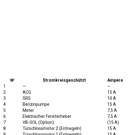
№
Stromkreisgeschützt
Ampere
1
—
—
2
ACG
15 A
3
SRS
10 A
4
Benzinpumpe
15 A
5
Meter
7,5 A
6
Elektrischer Fensterheber
7,5 A
7
VB-SOL (Option)
(15 A)
8
Türschlossmotor 2 (Entriegeln)
15 A
9
Türschlossmotor 1 (Entriegeln)
15 A