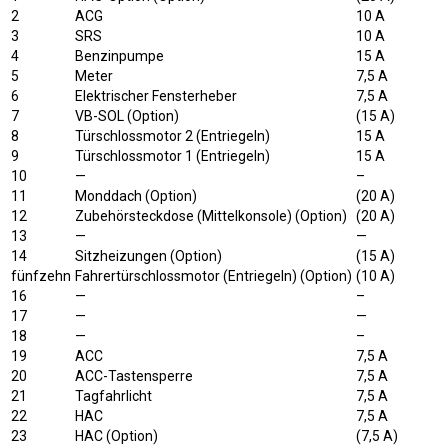
2
ACG
10 A
3
SRS
10 A
4
Benzinpumpe
15 A
5
Meter
7,5 A
6
Elektrischer Fensterheber
7,5 A
7
VB-SOL (Option)
(15 A)
8
Türschlossmotor 2 (Entriegeln)
15 A
9
Türschlossmotor 1 (Entriegeln)
15 A
10
—
–
11
Monddach (Option)
(20 A)
12
Zubehörsteckdose (Mittelkonsole) (Option)
(20 A)
13
—
—
14
Sitzheizungen (Option)
(15 A)
fünfzehn
Fahrertürschlossmotor (Entriegeln) (Option)
(10 A)
16
—
–
17
—
—
18
—
–
19
ACC
7,5 A
20
ACC-Tastensperre
7,5 A
21
Tagfahrlicht
7,5 A
22
HAC
7,5 A
23
HAC (Option)
(7,5 A)