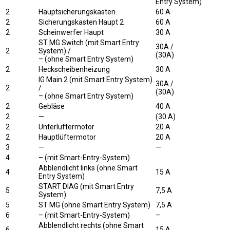
Entry System)
2
Hauptsicherungskasten
60 A
2
Sicherungskasten Haupt 2
60 A
2
Scheinwerfer Haupt
30 A
ST MG Switch (mit Smart Entry
30A /
2
System) /
(30A)
– (ohne Smart Entry System)
2
Heckscheibenheizung
30 A
IG Main 2 (mit Smart Entry System)
30A /
2
/
(30A)
– (ohne Smart Entry System)
2
Gebläse
40 A
2
—
(30 A)
2
Unterlüftermotor
20 A
2
Hauptlüftermotor
20 A
3
—
—
4
– (mit Smart-Entry-System)
Abblendlicht links (ohne Smart
4
15 A
Entry System)
START DIAG (mit Smart Entry
5
7,5 A
System)
5
ST MG (ohne Smart Entry System)
7,5 A
6
– (mit Smart-Entry-System)
–
Abblendlicht rechts (ohne Smart
6
15 A