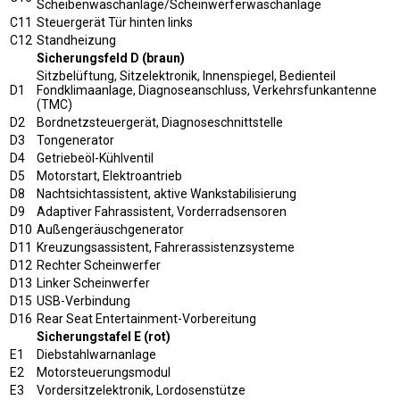
Scheibenwaschanlage/Scheinwerferwaschanlage
C11
Steuergerät Tür hinten links
C12
Standheizung
Sicherungsfeld D (braun)
Sitzbelüftung, Sitzelektronik, Innenspiegel, Bedienteil
D1
Fondklimaanlage, Diagnoseanschluss, Verkehrsfunkantenne
(TMC)
D2
Bordnetzsteuergerät, Diagnoseschnittstelle
D3
Tongenerator
D4
Getriebeöl-Kühlventil
D5
Motorstart, Elektroantrieb
D8
Nachtsichtassistent, aktive Wankstabilisierung
D9
Adaptiver Fahrassistent, Vorderradsensoren
D10
Außengeräuschgenerator
D11
Kreuzungsassistent, Fahrerassistenzsysteme
D12
Rechter Scheinwerfer
D13
Linker Scheinwerfer
D15
USB-Verbindung
D16
Rear Seat Entertainment-Vorbereitung
Sicherungstafel E (rot)
E1
Diebstahlwarnanlage
E2
Motorsteuerungsmodul
E3
Vordersitzelektronik, Lordosenstütze