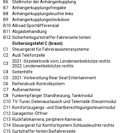
B6
Stellmotor der Anhängerkupplung
B7
Anhängerkupplungsfreigabe
B8
Anhängerkupplungsleuchte links
B9
Anhängerkupplungssteckdose
B10
Allroad Sportdifferenzial
B11
Abgasbehandlung
B12
Sicherheitsgurtstraffer Fahrerseite hinten
Sicherungstafel C (braun)
C1
Steuergerät für Fahrerassistenzsysteme
C2
Audi Telefonzelle
2021: Sitzelektronik vorn, Lendenwirbelstütze rechts
C3
2022: Lendenwirbelstütze rechts
C4
Seitenhilfe
C5
2021: Vorbereitung Rear Seat Entertainment
C6
Reifendruck-Kontrollsystem
C7
Außenantenne
C8
Funkempfänger Standheizung, Tankmodul
C10
TV-Tuner, Datenaustausch und Telematik-Steuermodul
C11
Komfortzugangs- und Startberechtigungssteuermodul
C12
Garagentor-Öffner
C13
Rückfahrkamera, periphere Kameras
C14
Steuergerät für Komfortsystem Schlussleuchte rechts
C15
Gurtstraffer hinten Beifahrerseite