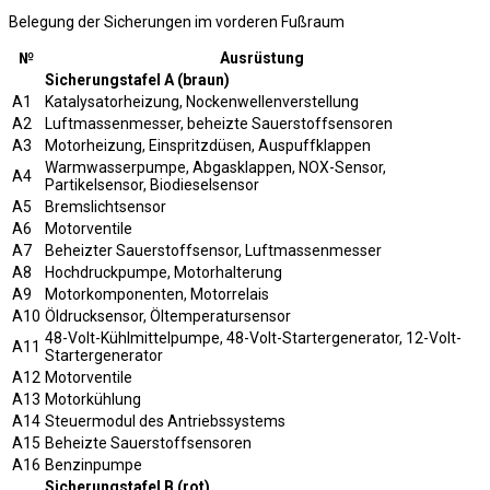
Belegung der Sicherungen im vorderen Fußraum
№
Ausrüstung
Sicherungstafel A (braun)
A1
Katalysatorheizung, Nockenwellenverstellung
A2
Luftmassenmesser, beheizte Sauerstoffsensoren
A3
Motorheizung, Einspritzdüsen, Auspuffklappen
Warmwasserpumpe, Abgasklappen, NOX-Sensor,
A4
Partikelsensor, Biodieselsensor
A5
Bremslichtsensor
A6
Motorventile
A7
Beheizter Sauerstoffsensor, Luftmassenmesser
A8
Hochdruckpumpe, Motorhalterung
A9
Motorkomponenten, Motorrelais
A10
Öldrucksensor, Öltemperatursensor
48-Volt-Kühlmittelpumpe, 48-Volt-Startergenerator, 12-Volt-
A11
Startergenerator
A12
Motorventile
A13
Motorkühlung
A14
Steuermodul des Antriebssystems
A15
Beheizte Sauerstoffsensoren
A16
Benzinpumpe
Sicherungstafel B (rot)