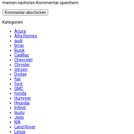
meinen nächsten Kommentar speichern.
Kategorien
Acura
Alfa Romeo
audi
bmw
Buick
Cadillac
Chevrolet
Chrysler
citroen
Dodge
fiat
ford
GMC
honda
Hummer
Hyundai
Infiniti
Isuzu
Jeep
KIA
Land Rover
Lexus