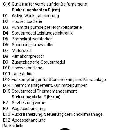
C16
Gurtstraffer vorne auf der Beifahrerseite
Sicherungskasten D (rot)
D1
Aktive Wankstabilisierung
D2
Hochvoltbatterie
D3
Kühlmittelpumpe der Hochvoltbatterie
D4
Steuermodul Leistungselektronik
D5
Bremskraftverstärker
D6
Spannungsumwandler
D7
Motorstart
D8
Klimakompressor
D9
Zusatzbatterie-Steuermodul
D10
Hochvoltbatterie
D11
Ladestation
D12
Funkempfänger für Standheizung und Klimaanlage
D14
Thermomanagement, Kühlmittelpumpen
D15
Steuermodul Thermomanagement
Sicherungstafel E (braun)
E7
Sitzheizung vorne
E9
Abgasbehandlung
E10
Rücksitzheizung, Steuerung der Fondklimaanlage
E12
Abgasbehandlung
Rate article