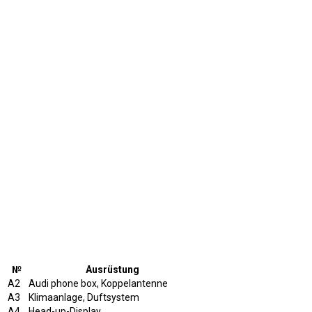
№
Ausrüstung
A2
Audi phone box, Koppelantenne
A3
Klimaanlage, Duftsystem
A4
Head-up-Display