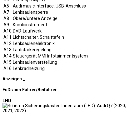
A5
Audi music interface, USB-Anschluss
A7
Lenksäulensperre
A8
Obere/untere Anzeige
A9
Kombiinstrument
A10
DVD-Laufwerk
A11
Lichtschalter, Schalttafeln
A12
Lenksäulenelektronik
A13
Lautstärkeregelung
A14
Steuergerät MMI Infotainmentsystem
A15
Lenksäulenverstellung
A16
Lenkradheizung
Anzeigen
_
Fußraum Fahrer/Beifahrer
LHD