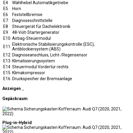
E4
Wählhebel Automatikgetriebe
E5
Horn
E6
Feststellbremse
E7
Diagnoseschnittstelle
E8
Steuergerät für Dachelektronik
E9
48-Volt-Startergenerator
E10
Airbag-Steuermodul
Elektronische Stabilisierungskontrolle (ESC),
E11
Antiblockiersystem (ABS)
E12
Diagnoseanschluss, Licht-/Regensensor
E13
Klimatisierungssystem
E14
Steuermodul Vordertür rechts
E15
Klimakompressor
E16
Druckspeicher der Bremsanlage
Anzeigen
_
Gepäckraum
Plug-in-Hybrid