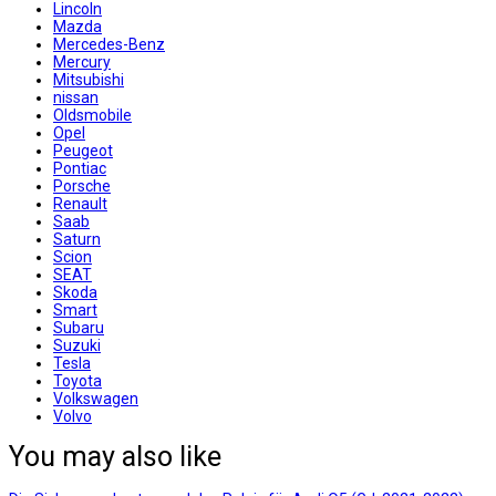
Lincoln
Mazda
Mercedes-Benz
Mercury
Mitsubishi
nissan
Oldsmobile
Opel
Peugeot
Pontiac
Porsche
Renault
Saab
Saturn
Scion
SEAT
Skoda
Smart
Subaru
Suzuki
Tesla
Toyota
Volkswagen
Volvo
You may also like