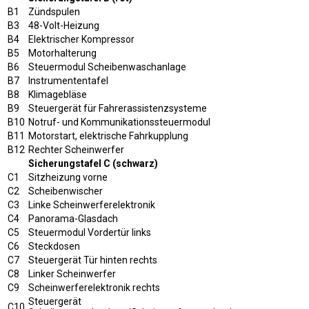
B1
Zündspulen
B3
48-Volt-Heizung
B4
Elektrischer Kompressor
B5
Motorhalterung
B6
Steuermodul Scheibenwaschanlage
B7
Instrumententafel
B8
Klimagebläse
B9
Steuergerät für Fahrerassistenzsysteme
B10
Notruf- und Kommunikationssteuermodul
B11
Motorstart, elektrische Fahrkupplung
B12
Rechter Scheinwerfer
Sicherungstafel C (schwarz)
C1
Sitzheizung vorne
C2
Scheibenwischer
C3
Linke Scheinwerferelektronik
C4
Panorama-Glasdach
C5
Steuermodul Vordertür links
C6
Steckdosen
C7
Steuergerät Tür hinten rechts
C8
Linker Scheinwerfer
C9
Scheinwerferelektronik rechts
Steuergerät
C10