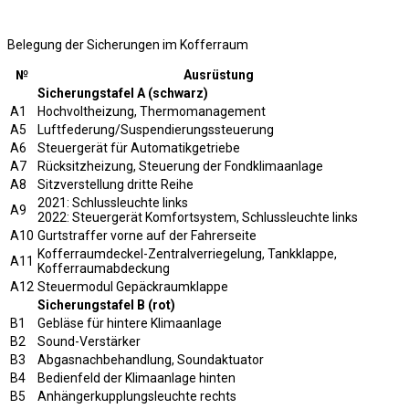
Belegung der Sicherungen im Kofferraum
№
Ausrüstung
Sicherungstafel A (schwarz)
A1
Hochvoltheizung, Thermomanagement
A5
Luftfederung/Suspendierungssteuerung
A6
Steuergerät für Automatikgetriebe
A7
Rücksitzheizung, Steuerung der Fondklimaanlage
A8
Sitzverstellung dritte Reihe
2021: Schlussleuchte links
A9
2022: Steuergerät Komfortsystem, Schlussleuchte links
A10
Gurtstraffer vorne auf der Fahrerseite
Kofferraumdeckel-Zentralverriegelung, Tankklappe,
A11
Kofferraumabdeckung
A12
Steuermodul Gepäckraumklappe
Sicherungstafel B (rot)
B1
Gebläse für hintere Klimaanlage
B2
Sound-Verstärker
B3
Abgasnachbehandlung, Soundaktuator
B4
Bedienfeld der Klimaanlage hinten
B5
Anhängerkupplungsleuchte rechts