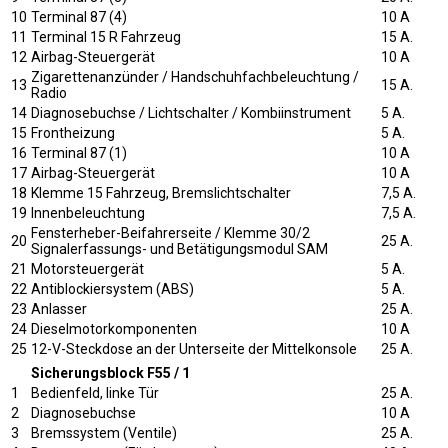
10
Terminal 87 (4)
10 A
11
Terminal 15 R Fahrzeug
15 A.
12
Airbag-Steuergerät
10 A
Zigarettenanzünder / Handschuhfachbeleuchtung /
13
15 A.
Radio
14
Diagnosebuchse / Lichtschalter / Kombiinstrument
5 A.
15
Frontheizung
5 A.
16
Terminal 87 (1)
10 A
17
Airbag-Steuergerät
10 A
18
Klemme 15 Fahrzeug, Bremslichtschalter
7,5 A.
19
Innenbeleuchtung
7,5 A.
Fensterheber-Beifahrerseite / Klemme 30/2
20
25 A.
Signalerfassungs- und Betätigungsmodul SAM
21
Motorsteuergerät
5 A.
22
Antiblockiersystem (ABS)
5 A.
23
Anlasser
25 A.
24
Dieselmotorkomponenten
10 A
25
12-V-Steckdose an der Unterseite der Mittelkonsole
25 A.
Sicherungsblock F55 / 1
1
Bedienfeld, linke Tür
25 A.
2
Diagnosebuchse
10 A
3
Bremssystem (Ventile)
25 A.