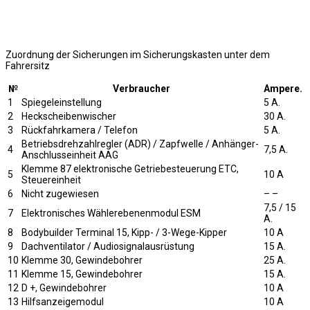
Zuordnung der Sicherungen im Sicherungskasten unter dem
Fahrersitz
№
Verbraucher
Ampere.
1
Spiegeleinstellung
5 A.
2
Heckscheibenwischer
30 A.
3
Rückfahrkamera / Telefon
5 A.
Betriebsdrehzahlregler (ADR) / Zapfwelle / Anhänger-
4
7,5 A.
Anschlusseinheit AAG
Klemme 87 elektronische Getriebesteuerung ETC,
5
10 A
Steuereinheit
6
Nicht zugewiesen
– –
7,5 / 15
7
Elektronisches Wählerebenenmodul ESM
A.
8
Bodybuilder Terminal 15, Kipp- / 3-Wege-Kipper
10 A
9
Dachventilator / Audiosignalausrüstung
15 A.
10
Klemme 30, Gewindebohrer
25 A.
11
Klemme 15, Gewindebohrer
15 A.
12
D +, Gewindebohrer
10 A
13
Hilfsanzeigemodul
10 A