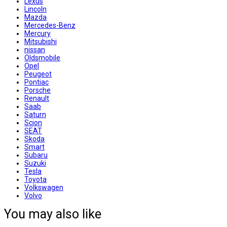
Lexus
Lincoln
Mazda
Mercedes-Benz
Mercury
Mitsubishi
nissan
Oldsmobile
Opel
Peugeot
Pontiac
Porsche
Renault
Saab
Saturn
Scion
SEAT
Skoda
Smart
Subaru
Suzuki
Tesla
Toyota
Volkswagen
Volvo
You may also like