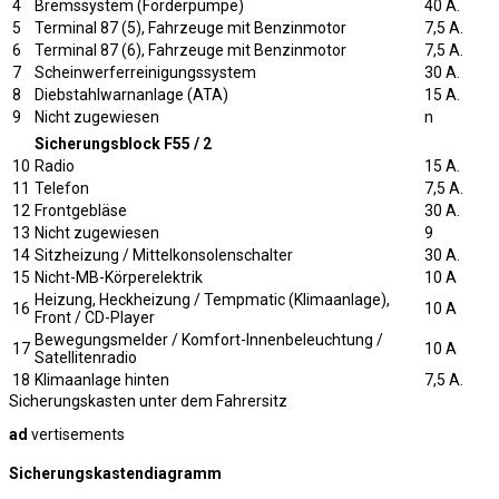
4
Bremssystem (Förderpumpe)
40 A.
5
Terminal 87 (5), Fahrzeuge mit Benzinmotor
7,5 A.
6
Terminal 87 (6), Fahrzeuge mit Benzinmotor
7,5 A.
7
Scheinwerferreinigungssystem
30 A.
8
Diebstahlwarnanlage (ATA)
15 A.
9
Nicht zugewiesen
n
Sicherungsblock F55 / 2
10
Radio
15 A.
11
Telefon
7,5 A.
12
Frontgebläse
30 A.
13
Nicht zugewiesen
9
14
Sitzheizung / Mittelkonsolenschalter
30 A.
15
Nicht-MB-Körperelektrik
10 A
Heizung, Heckheizung / Tempmatic (Klimaanlage),
16
10 A
Front / CD-Player
Bewegungsmelder / Komfort-Innenbeleuchtung /
17
10 A
Satellitenradio
18
Klimaanlage hinten
7,5 A.
Sicherungskasten unter dem Fahrersitz
ad
vertisements
Sicherungskastendiagramm