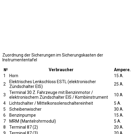
Zuordnung der Sicherungen im Sicherungskasten der
Instrumententafel
№
Verbraucher
Ampere.
1
Horn
15 A.
Elektrisches Lenkschloss ESTL (elektronischer
2
25 A.
Zündschalter EIS)
Terminal 30 Z. Fahrzeuge mit Benzinmotor /
3
10 A
elektronischem Zündschalter ElS / Kombiinstrument
4
Lichtschalter / Mittelkonsolenschaltereinheit
5 A.
5
Scheibenwischer
30 A.
6
Benzinpumpe
15 A.
7
MRM (Mantelrohrmodul)
5 A.
8
Terminal 87 (2)
20 A.
9
Terminal 87 (3)
20 A.