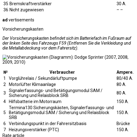
35
Bremskraftverstärker
30 A.
36
Nicht zugewiesen
– –
ad
vertisements
Vorsicherungskasten
Der Vorsicherungskasten befindet sich im Batteriefach im Fußraum auf
der linken Seite des Fahrzeugs F59 (Entfernen Sie die Verkleidung und
die Metallabdeckung vor dem Fahrersitz).
№
Verbraucher
Ampere.
1
Vorglührelais / Sekundärluftpumpe
80/40 A.
2
Motorlüfter Klimaanlage
80 A.
Signalerfassungs- und Betätigungsmodul SAM /
3
80 A.
Sicherung und Relaisblock SRB
4
Hilfsbatterie im Motorraum
150 A.
Termina130 Sicherungskästen, Signalerfassungs- und
5
Betätigungsmodul SAM / Sicherung und Relaisblock
150 A.
SRB
6
Verbindungspunkt in der Fahrersitzbasis
Brücke
7
Heizungsverstärker (PTC)
150 A.
Rate article