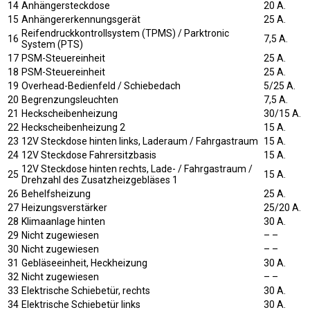
14
Anhängersteckdose
20 A.
15
Anhängererkennungsgerät
25 A.
Reifendruckkontrollsystem (TPMS) / Parktronic
16
7,5 A.
System (PTS)
17
PSM-Steuereinheit
25 A.
18
PSM-Steuereinheit
25 A.
19
Overhead-Bedienfeld / Schiebedach
5/25 A.
20
Begrenzungsleuchten
7,5 A.
21
Heckscheibenheizung
30/15 A.
22
Heckscheibenheizung 2
15 A.
23
12V Steckdose hinten links, Laderaum / Fahrgastraum
15 A.
24
12V Steckdose Fahrersitzbasis
15 A.
12V Steckdose hinten rechts, Lade- / Fahrgastraum /
25
15 A.
Drehzahl des Zusatzheizgebläses 1
26
Behelfsheizung
25 A.
27
Heizungsverstärker
25/20 A.
28
Klimaanlage hinten
30 A.
29
Nicht zugewiesen
– –
30
Nicht zugewiesen
– –
31
Gebläseeinheit, Heckheizung
30 A.
32
Nicht zugewiesen
– –
33
Elektrische Schiebetür, rechts
30 A.
34
Elektrische Schiebetür links
30 A.