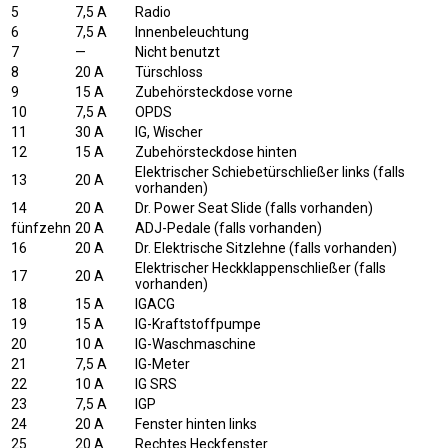
5
7,5 A
Radio
6
7,5 A
Innenbeleuchtung
7
—
Nicht benutzt
8
20 A
Türschloss
9
15 A
Zubehörsteckdose vorne
10
7,5 A
OPDS
11
30 A
IG, Wischer
12
15 A
Zubehörsteckdose hinten
Elektrischer Schiebetürschließer links (falls
13
20 A
vorhanden)
14
20 A
Dr. Power Seat Slide (falls vorhanden)
fünfzehn
20 A
ADJ-Pedale (falls vorhanden)
16
20 A
Dr. Elektrische Sitzlehne (falls vorhanden)
Elektrischer Heckklappenschließer (falls
17
20 A
vorhanden)
18
15 A
IGACG
19
15 A
IG-Kraftstoffpumpe
20
10 A
IG-Waschmaschine
21
7,5 A
IG-Meter
22
10 A
IG SRS
23
7,5 A
IGP
24
20 A
Fenster hinten links
25
20 A
Rechtes Heckfenster