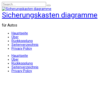
Skip
Search
to
for:
content
Sicherungskasten diagramme
für Autos
Hauptseite
Über
Rückkopplung
Seitenverzeichnis
Privacy Policy
Hauptseite
Über
Rückkopplung
Seitenverzeichnis
Privacy Policy