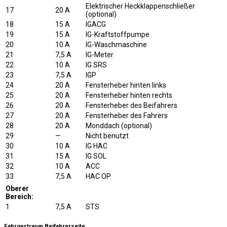
Elektrischer Heckklappenschließer
17
20 A
(optional)
18
15 A
IGACG
19
15 A
IG-Kraftstoffpumpe
20
10 A
IG-Waschmaschine
21
7,5 A
IG-Meter
22
10 A
IG SRS
23
7,5 A
IGP
24
20 A
Fensterheber hinten links
25
20 A
Fensterheber hinten rechts
26
20 A
Fensterheber des Beifahrers
27
20 A
Fensterheber des Fahrers
28
20 A
Monddach (optional)
29
—
Nicht benutzt
30
10 A
IG HAC
31
15 A
IG SOL
32
10 A
ACC
33
7,5 A
HAC OP
Oberer
Bereich:
1
7,5 A
STS
Fahrgastraum Beifahrerseite