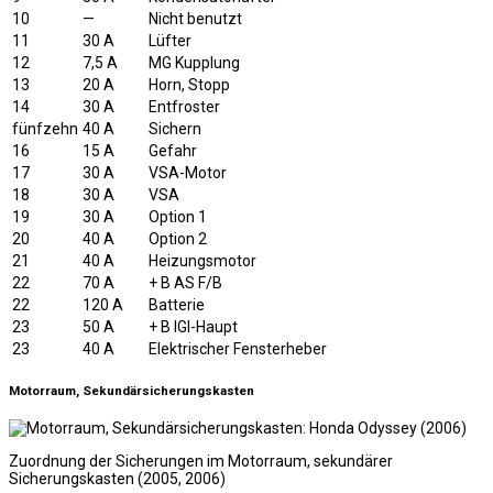
10
—
Nicht benutzt
11
30 A
Lüfter
12
7,5 A
MG Kupplung
13
20 A
Horn, Stopp
14
30 A
Entfroster
fünfzehn
40 A
Sichern
16
15 A
Gefahr
17
30 A
VSA-Motor
18
30 A
VSA
19
30 A
Option 1
20
40 A
Option 2
21
40 A
Heizungsmotor
22
70 A
+ B AS F/B
22
120 A
Batterie
23
50 A
+ B IGI-Haupt
23
40 A
Elektrischer Fensterheber
Motorraum, Sekundärsicherungskasten
Zuordnung der Sicherungen im Motorraum, sekundärer
Sicherungskasten (2005, 2006)