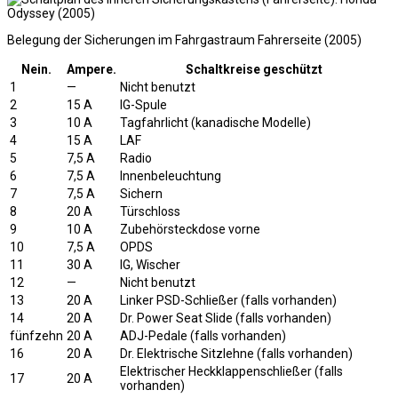
Belegung der Sicherungen im Fahrgastraum Fahrerseite (2005)
Nein.
Ampere.
Schaltkreise geschützt
1
—
Nicht benutzt
2
15 A
IG-Spule
3
10 A
Tagfahrlicht (kanadische Modelle)
4
15 A
LAF
5
7,5 A
Radio
6
7,5 A
Innenbeleuchtung
7
7,5 A
Sichern
8
20 A
Türschloss
9
10 A
Zubehörsteckdose vorne
10
7,5 A
OPDS
11
30 A
IG, Wischer
12
—
Nicht benutzt
13
20 A
Linker PSD-Schließer (falls vorhanden)
14
20 A
Dr. Power Seat Slide (falls vorhanden)
fünfzehn
20 A
ADJ-Pedale (falls vorhanden)
16
20 A
Dr. Elektrische Sitzlehne (falls vorhanden)
Elektrischer Heckklappenschließer (falls
17
20 A
vorhanden)