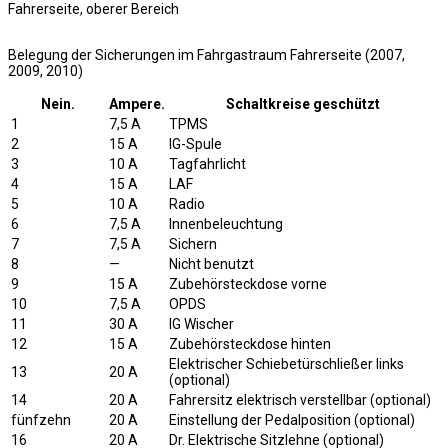
Fahrerseite, oberer Bereich
Belegung der Sicherungen im Fahrgastraum Fahrerseite (2007,
2009, 2010)
Nein.
Ampere.
Schaltkreise geschützt
1
7,5 A
TPMS
2
15 A
IG-Spule
3
10 A
Tagfahrlicht
4
15 A
LAF
5
10 A
Radio
6
7,5 A
Innenbeleuchtung
7
7,5 A
Sichern
8
—
Nicht benutzt
9
15 A
Zubehörsteckdose vorne
10
7,5 A
OPDS
11
30 A
IG Wischer
12
15 A
Zubehörsteckdose hinten
Elektrischer Schiebetürschließer links
13
20 A
(optional)
14
20 A
Fahrersitz elektrisch verstellbar (optional)
fünfzehn
20 A
Einstellung der Pedalposition (optional)
16
20 A
Dr. Elektrische Sitzlehne (optional)