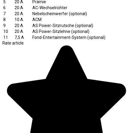
5
20 A
Prämie
6
20 A
AC-Wechselrichter
7
20 A
Nebelscheinwerfer (optional)
8
10 A
ACM
9
20 A
AS Power-Sitzrutsche (optional)
10
20 A
AS Power-Sitzlehne (optional)
11
7,5 A
Fond-Entertainment-System (optional)
Rate article