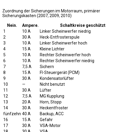
Zuordnung der Sicherungen im Motorraum, primärer
Sicherungskasten (2007, 2009, 2010)
Nein.
Ampere.
Schaltkreise geschützt
1
10 A
Linker Scheinwerfer niedrig
2
30 A
Heck-Entfrosterspule
3
10 A
Linker Scheinwerfer hoch
4
15 A
Kleine Lichter
5
10 A
Rechter Scheinwerfer hoch
6
10 A
Rechter Scheinwerfer niedrig
7
7,5 A
Sichern
8
15 A
FI-Steuergerät (PCM)
9
30 A
Kondensatorlüfter
10
—
Nicht benutzt
11
30 A
Lüfter
12
7,5 A
MG Kupplung
13
20 A
Horn, Stopp
14
30 A
Heckentfroster
fünfzehn
40 A
Backup, ACC
16
15 A
Gefahr
17
30 A
VSA-Motor
18
30 A
VSA