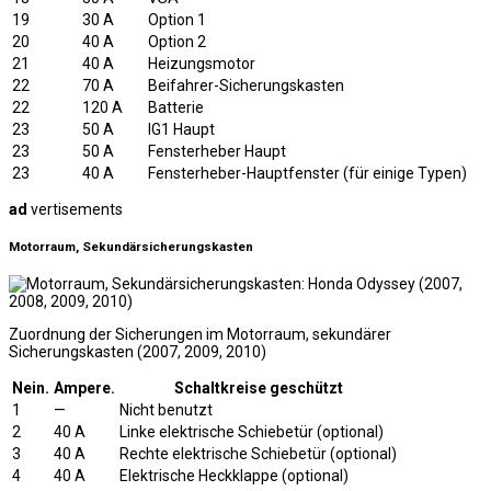
19
30 A
Option 1
20
40 A
Option 2
21
40 A
Heizungsmotor
22
70 A
Beifahrer-Sicherungskasten
22
120 A
Batterie
23
50 A
IG1 Haupt
23
50 A
Fensterheber Haupt
23
40 A
Fensterheber-Hauptfenster (für einige Typen)
ad
vertisements
Motorraum, Sekundärsicherungskasten
Zuordnung der Sicherungen im Motorraum, sekundärer
Sicherungskasten (2007, 2009, 2010)
Nein.
Ampere.
Schaltkreise geschützt
1
—
Nicht benutzt
2
40 A
Linke elektrische Schiebetür (optional)
3
40 A
Rechte elektrische Schiebetür (optional)
4
40 A
Elektrische Heckklappe (optional)