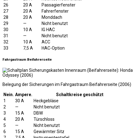
26
20 A
Passagierfenster
27
20 A
Fahrerfenster
28
20 A
Monddach
29
—
Nicht benutzt
30
10 A
IG HAC
31
—
Nicht benutzt
32
10 A
ACC
33
7,5 A
HAC-Option
Fahrgastraum Beifahrerseite
Belegung der Sicherungen im Fahrgastraum Beifahrerseite (2006)
Nein.
Ampere.
Schaltkreise geschützt
1
30 A
Heckgebläse
2
—
Nicht benutzt
3
15 A
DBW
4
20 A
Türschloss
5
—
Nicht benutzt
6
15 A
Gewärmter Sitz
7
7,5 A
Instrumententafel