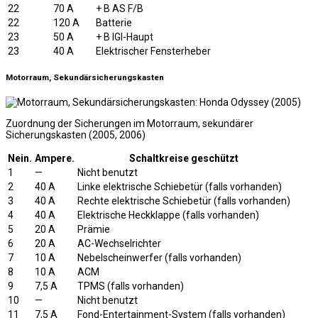
22
70 A
+ B AS F/B
22
120 A
Batterie
23
50 A
+ B IGI-Haupt
23
40 A
Elektrischer Fensterheber
Motorraum, Sekundärsicherungskasten
Zuordnung der Sicherungen im Motorraum, sekundärer
Sicherungskasten (2005, 2006)
Nein.
Ampere.
Schaltkreise geschützt
1
—
Nicht benutzt
2
40 A
Linke elektrische Schiebetür (falls vorhanden)
3
40 A
Rechte elektrische Schiebetür (falls vorhanden)
4
40 A
Elektrische Heckklappe (falls vorhanden)
5
20 A
Prämie
6
20 A
AC-Wechselrichter
7
10 A
Nebelscheinwerfer (falls vorhanden)
8
10 A
ACM
9
7,5 A
TPMS (falls vorhanden)
10
—
Nicht benutzt
11
7,5 A
Fond-Entertainment-System (falls vorhanden)