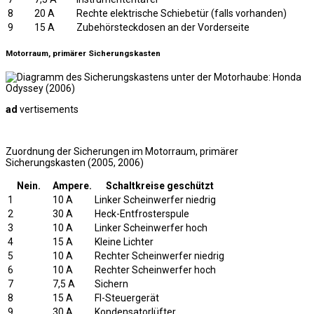
8
20 A
Rechte elektrische Schiebetür (falls vorhanden)
9
15 A
Zubehörsteckdosen an der Vorderseite
Motorraum, primärer Sicherungskasten
ad
vertisements
Zuordnung der Sicherungen im Motorraum, primärer
Sicherungskasten (2005, 2006)
Nein.
Ampere.
Schaltkreise geschützt
1
10 A
Linker Scheinwerfer niedrig
2
30 A
Heck-Entfrosterspule
3
10 A
Linker Scheinwerfer hoch
4
15 A
Kleine Lichter
5
10 A
Rechter Scheinwerfer niedrig
6
10 A
Rechter Scheinwerfer hoch
7
7,5 A
Sichern
8
15 A
FI-Steuergerät
9
30 A
Kondensatorlüfter