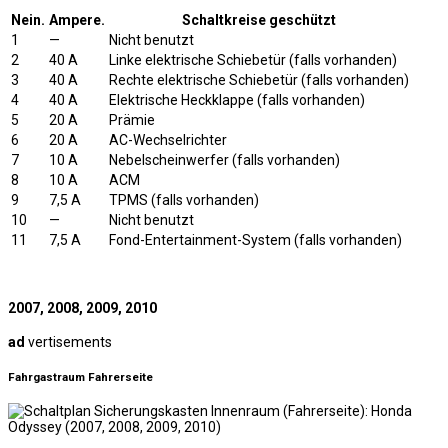
Nein.
Ampere.
Schaltkreise geschützt
1
—
Nicht benutzt
2
40 A
Linke elektrische Schiebetür (falls vorhanden)
3
40 A
Rechte elektrische Schiebetür (falls vorhanden)
4
40 A
Elektrische Heckklappe (falls vorhanden)
5
20 A
Prämie
6
20 A
AC-Wechselrichter
7
10 A
Nebelscheinwerfer (falls vorhanden)
8
10 A
ACM
9
7,5 A
TPMS (falls vorhanden)
10
—
Nicht benutzt
11
7,5 A
Fond-Entertainment-System (falls vorhanden)
2007, 2008, 2009, 2010
ad
vertisements
Fahrgastraum Fahrerseite