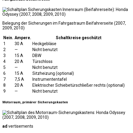
Belegung der Sicherungen im Fahrgastraum Beifahrerseite (2007,
2009, 2010)
Nein.
Ampere.
Schaltkreise geschützt
1
30 A
Heckgebläse
2
—
Nicht benutzt
3
15 A
DBW
4
20 A
Türschloss
5
—
Nicht benutzt
6
15 A
Sitzheizung (optional)
7
7,5 A
Instrumententafel
8
20 A
Elektrischer Schiebetürschließer rechts (optional)
9
—
Nicht benutzt
Motorraum, primärer Sicherungskasten
ad
vertisements