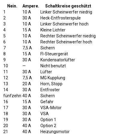
Nein.
Ampere.
Schaltkreise geschützt
1
10 A
Linker Scheinwerfer niedrig
2
30 A
Heck-Entfrosterspule
3
10 A
Linker Scheinwerfer hoch
4
15 A
Kleine Lichter
5
10 A
Rechter Scheinwerfer niedrig
6
10 A
Rechter Scheinwerfer hoch
7
7,5 A
Sichern
8
15 A
FI-Steuergerät
9
30 A
Kondensatorlüfter
10
—
Nicht benutzt
11
30 A
Lüfter
12
7,5 A
MG Kupplung
13
20 A
Horn, Stopp
14
30 A
Entfroster
fünfzehn
40 A
Sichern
16
15 A
Gefahr
17
30 A
VSA-Motor
18
30 A
VSA
19
30 A
Option 1
20
40 A
Option 2
21
40 A
Heizungsmotor