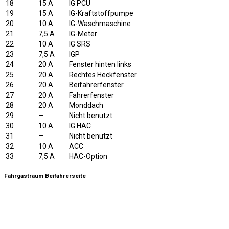
18
15 A
IG PCU
19
15 A
IG-Kraftstoffpumpe
20
10 A
IG-Waschmaschine
21
7,5 A
IG-Meter
22
10 A
IG SRS
23
7,5 A
IGP
24
20 A
Fenster hinten links
25
20 A
Rechtes Heckfenster
26
20 A
Beifahrerfenster
27
20 A
Fahrerfenster
28
20 A
Monddach
29
—
Nicht benutzt
30
10 A
IG HAC
31
—
Nicht benutzt
32
10 A
ACC
33
7,5 A
HAC-Option
Fahrgastraum Beifahrerseite