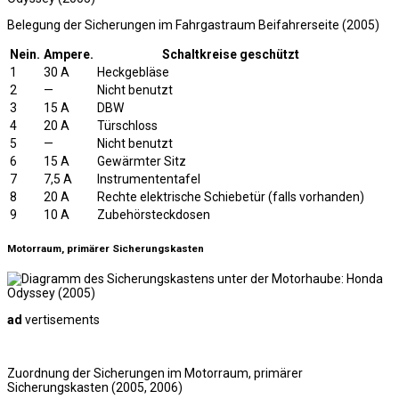
Belegung der Sicherungen im Fahrgastraum Beifahrerseite (2005)
Nein.
Ampere.
Schaltkreise geschützt
1
30 A
Heckgebläse
2
—
Nicht benutzt
3
15 A
DBW
4
20 A
Türschloss
5
—
Nicht benutzt
6
15 A
Gewärmter Sitz
7
7,5 A
Instrumententafel
8
20 A
Rechte elektrische Schiebetür (falls vorhanden)
9
10 A
Zubehörsteckdosen
Motorraum, primärer Sicherungskasten
ad
vertisements
Zuordnung der Sicherungen im Motorraum, primärer
Sicherungskasten (2005, 2006)