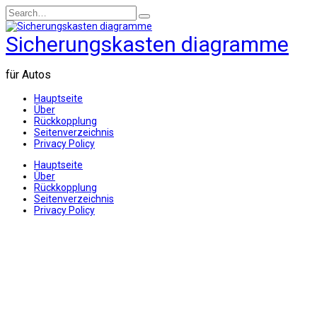
Skip
Search
to
for:
content
Sicherungskasten diagramme
für Autos
Hauptseite
Über
Rückkopplung
Seitenverzeichnis
Privacy Policy
Hauptseite
Über
Rückkopplung
Seitenverzeichnis
Privacy Policy