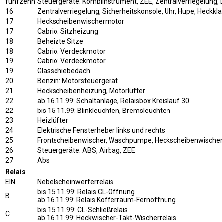
fünfzehn
Steuergeräte: Kombiinstrument, ZEE, Zentralverriegelung,
16
Zentralverriegelung, Sicherheitskonsole, Uhr, Hupe, Heckk
17
Heckscheibenwischermotor
17
Cabrio: Sitzheizung
18
Beheizte Sitze
18
Cabrio: Verdeckmotor
19
Cabrio: Verdeckmotor
19
Glasschiebedach
20
Benzin: Motorsteuergerät
21
Heckscheibenheizung, Motorlüfter
22
ab 16.11.99: Schaltanlage, Relaisbox Kreislauf 30
22
bis 15.11.99: Blinkleuchten, Bremsleuchten
23
Heizlüfter
24
Elektrische Fensterheber links und rechts
25
Frontscheibenwischer, Waschpumpe, Heckscheibenwische
26
Steuergeräte: ABS, Airbag, ZEE
27
Abs
Relais
EIN
Nebelscheinwerferrelais
bis 15.11.99: Relais CL-Öffnung
B
ab 16.11.99: Relais Kofferraum-Fernöffnung
bis 15.11.99: CL-Schließrelais
C
ab 16.11.99: Heckwischer-Takt-Wischerrelais