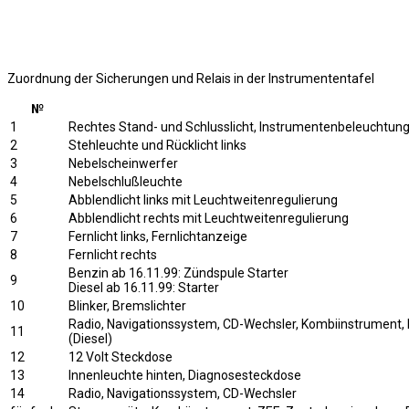
Zuordnung der Sicherungen und Relais in der Instrumententafel
№
1
Rechtes Stand- und Schlusslicht, Instrumentenbeleuchtun
2
Stehleuchte und Rücklicht links
3
Nebelscheinwerfer
4
Nebelschlußleuchte
5
Abblendlicht links mit Leuchtweitenregulierung
6
Abblendlicht rechts mit Leuchtweitenregulierung
7
Fernlicht links, Fernlichtanzeige
8
Fernlicht rechts
Benzin ab 16.11.99: Zündspule Starter
9
Diesel ab 16.11.99: Starter
10
Blinker, Bremslichter
Radio, Navigationssystem, CD-Wechsler, Kombiinstrument,
11
(Diesel)
12
12 Volt Steckdose
13
Innenleuchte hinten, Diagnosesteckdose
14
Radio, Navigationssystem, CD-Wechsler