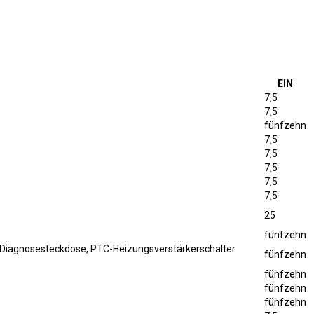
EIN
7,5
7,5
fünfzehn
7,5
7,5
7,5
7,5
7,5
25
fünfzehn
 Diagnosesteckdose, PTC-Heizungsverstärkerschalter
fünfzehn
fünfzehn
fünfzehn
fünfzehn