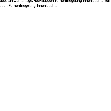
 Diebstahlwarnanlage, Heckklappen-Fernentriegelung, Innenleuchte vor
lappen-Fernentriegelung, Innenleuchte
r