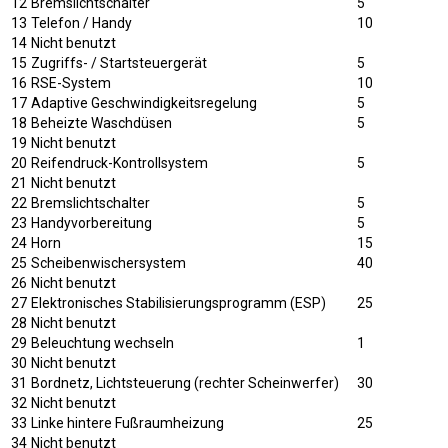
12
Bremslichtschalter
5
13
Telefon / Handy
10
14
Nicht benutzt
15
Zugriffs- / Startsteuergerät
5
16
RSE-System
10
17
Adaptive Geschwindigkeitsregelung
5
18
Beheizte Waschdüsen
5
19
Nicht benutzt
20
Reifendruck-Kontrollsystem
5
21
Nicht benutzt
22
Bremslichtschalter
5
23
Handyvorbereitung
5
24
Horn
15
25
Scheibenwischersystem
40
26
Nicht benutzt
27
Elektronisches Stabilisierungsprogramm (ESP)
25
28
Nicht benutzt
29
Beleuchtung wechseln
1
30
Nicht benutzt
31
Bordnetz, Lichtsteuerung (rechter Scheinwerfer)
30
32
Nicht benutzt
33
Linke hintere Fußraumheizung
25
34
Nicht benutzt