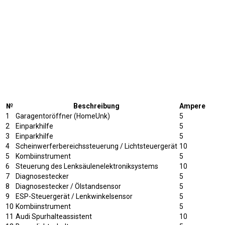
№
Beschreibung
Ampere
1
Garagentoröffner (HomeUnk)
5
2
Einparkhilfe
5
3
Einparkhilfe
5
4
Scheinwerferbereichssteuerung / Lichtsteuergerät
10
5
Kombiinstrument
5
6
Steuerung des Lenksäulenelektroniksystems
10
7
Diagnosestecker
5
8
Diagnosestecker / Ölstandsensor
5
9
ESP-Steuergerät / Lenkwinkelsensor
5
10
Kombiinstrument
5
11
Audi Spurhalteassistent
10