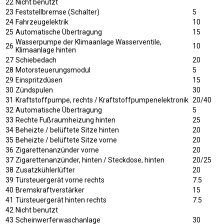
22
Nicht benutzt
23
Feststellbremse (Schalter)
5
24
Fahrzeugelektrik
10
25
Automatische Übertragung
15
Wasserpumpe der Klimaanlage Wasserventile,
26
10
Klimaanlage hinten
27
Schiebedach
20
28
Motorsteuerungsmodul
5
29
Einspritzdüsen
15
30
Zündspulen
30
31
Kraftstoffpumpe, rechts / Kraftstoffpumpenelektronik
20/40
32
Automatische Übertragung
5
33
Rechte Fußraumheizung hinten
25
34
Beheizte / belüftete Sitze hinten
20
35
Beheizte / belüftete Sitze vorne
20
36
Zigarettenanzünder vorne
20
37
Zigarettenanzünder, hinten / Steckdose, hinten
20/25
38
Zusatzkühlerlüfter
20
39
Türsteuergerät vorne rechts
7.5
40
Bremskraftverstärker
15
41
Türsteuergerät hinten rechts
7.5
42
Nicht benutzt
43
Scheinwerferwaschanlage
30