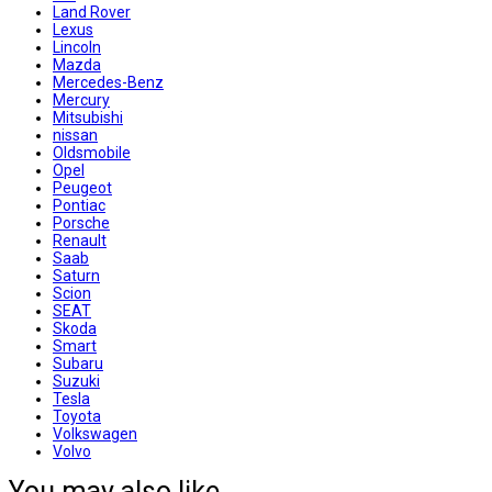
Land Rover
Lexus
Lincoln
Mazda
Mercedes-Benz
Mercury
Mitsubishi
nissan
Oldsmobile
Opel
Peugeot
Pontiac
Porsche
Renault
Saab
Saturn
Scion
SEAT
Skoda
Smart
Subaru
Suzuki
Tesla
Toyota
Volkswagen
Volvo
You may also like