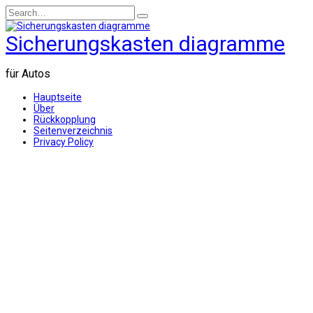
Skip
Search
to
for:
content
Sicherungskasten diagramme
für Autos
Hauptseite
Über
Rückkopplung
Seitenverzeichnis
Privacy Policy