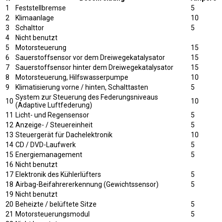
1
Feststellbremse
5
2
Klimaanlage
10
3
Schalttor
5
4
Nicht benutzt
5
Motorsteuerung
15
6
Sauerstoffsensor vor dem Dreiwegekatalysator
15
7
Sauerstoffsensor hinter dem Dreiwegekatalysator
15
8
Motorsteuerung, Hilfswasserpumpe
10
9
Klimatisierung vorne / hinten, Schalttasten
5
System zur Steuerung des Federungsniveaus
10
10
(Adaptive Luftfederung)
11
Licht- und Regensensor
5
12
Anzeige- / Steuereinheit
5
13
Steuergerät für Dachelektronik
10
14
CD / DVD-Laufwerk
5
15
Energiemanagement
5
16
Nicht benutzt
17
Elektronik des Kühlerlüfters
5
18
Airbag-Beifahrererkennung (Gewichtssensor)
5
19
Nicht benutzt
20
Beheizte / belüftete Sitze
5
21
Motorsteuerungsmodul
5