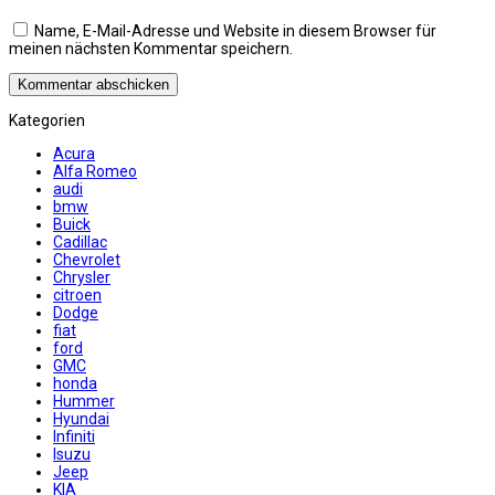
Name, E-Mail-Adresse und Website in diesem Browser für
meinen nächsten Kommentar speichern.
Kategorien
Acura
Alfa Romeo
audi
bmw
Buick
Cadillac
Chevrolet
Chrysler
citroen
Dodge
fiat
ford
GMC
honda
Hummer
Hyundai
Infiniti
Isuzu
Jeep
KIA