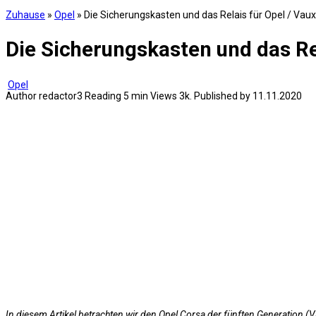
Zuhause
»
Opel
»
Die Sicherungskasten und das Relais für Opel / Vau
Die Sicherungskasten und das Re
Opel
Author
redactor3
Reading
5 min
Views
3k.
Published by
11.11.2020
In diesem Artikel betrachten wir den Opel Corsa der fünften Generation 