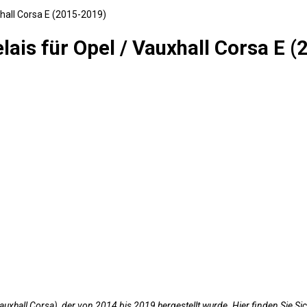
xhall Corsa E (2015-2019)
lais für Opel / Vauxhall Corsa E 
(Vauxhall Corsa), der von 2014 bis 2019 hergestellt wurde. Hier finden Si