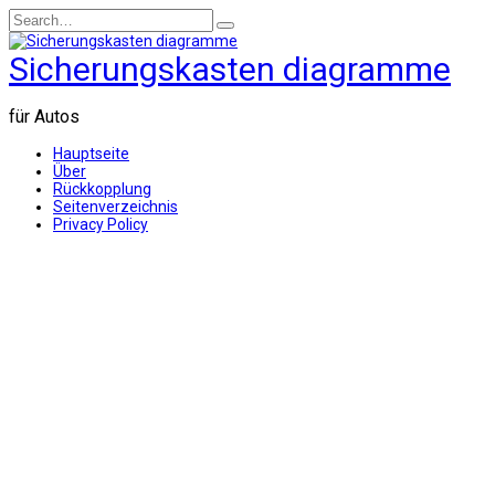
Skip
Search
to
for:
content
Sicherungskasten diagramme
für Autos
Hauptseite
Über
Rückkopplung
Seitenverzeichnis
Privacy Policy