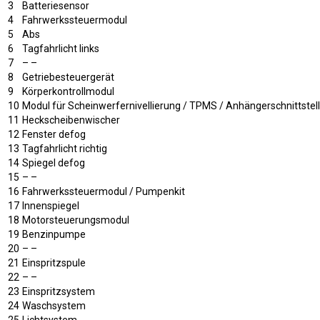
3
Batteriesensor
4
Fahrwerkssteuermodul
5
Abs
6
Tagfahrlicht links
7
– –
8
Getriebesteuergerät
9
Körperkontrollmodul
10
Modul für Scheinwerfernivellierung / TPMS / Anhängerschnittstel
11
Heckscheibenwischer
12
Fenster defog
13
Tagfahrlicht richtig
14
Spiegel defog
15
– –
16
Fahrwerkssteuermodul / Pumpenkit
17
Innenspiegel
18
Motorsteuerungsmodul
19
Benzinpumpe
20
– –
21
Einspritzspule
22
– –
23
Einspritzsystem
24
Waschsystem