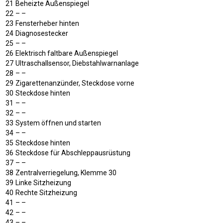
21
Beheizte Außenspiegel
22
– –
23
Fensterheber hinten
24
Diagnosestecker
25
– –
26
Elektrisch faltbare Außenspiegel
27
Ultraschallsensor, Diebstahlwarnanlage
28
– –
29
Zigarettenanzünder, Steckdose vorne
30
Steckdose hinten
31
– –
32
– –
33
System öffnen und starten
34
– –
35
Steckdose hinten
36
Steckdose für Abschleppausrüstung
37
– –
38
Zentralverriegelung, Klemme 30
39
Linke Sitzheizung
40
Rechte Sitzheizung
41
– –
42
– –
43
– –