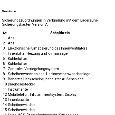
Version A.
Sicherungszuordnungen in Verbindung mit dem Laderaum-
Sicherungskasten Version A.
№
Schaltkreis
1
Abs
2
Abs
3
Elektronische Klimatisierung des Innenventilators
4
Innenlüfter Heizung und Klimaanlage
5
Kühlerlüfter
6
Kühlerlüfter
7
Zentrales Verriegelungssystem
8
Scheibenwaschanlage, Heckscheibenwaschanlage
9
Beheizte Heckscheibe, beheizter Außenspiegel
10
Diagnosestecker
11
Instrumente
12
Mobiltelefon, Infotainmentsystem, Display
13
Innenleuchte
14
Scheibenwischer
15
Scheibenwischer
16
Hupe, ABS, Bremslichtschalter, Klimaanlage