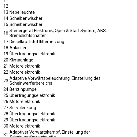
12
– –
13
Nebelleuchte
14
Scheibenwischer
15
Scheibenwischer
Steuergerät Elektronik, Open & Start System, ABS,
16
Bremslichtschalter
17
Dieselkraftstofffilterheizung
18
Anlasser
19
Übertragungselektronik
20
Klimaanlage
21
Motorelektronik
22
Motorelektronik
Adaptive Vorwärtsbeleuchtung, Einstellung des
23
Scheinwerferbereichs
24
Benzinpumpe
25
Übertragungselektronik
26
Motorelektronik
27
Servolenkung
28
Übertragungselektronik
29
Übertragungselektronik
30
Motorelektronik
Adaptiver Vorwärtskampf, Einstellung der
31
Scheinwerferreichweite