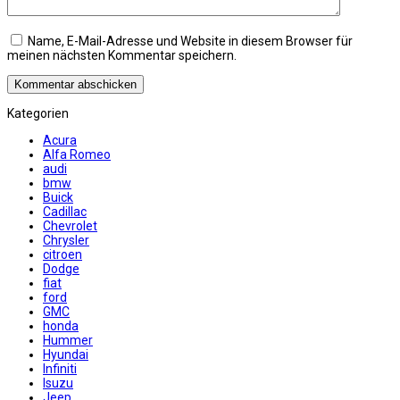
Name, E-Mail-Adresse und Website in diesem Browser für
meinen nächsten Kommentar speichern.
Kategorien
Acura
Alfa Romeo
audi
bmw
Buick
Cadillac
Chevrolet
Chrysler
citroen
Dodge
fiat
ford
GMC
honda
Hummer
Hyundai
Infiniti
Isuzu
Jeep