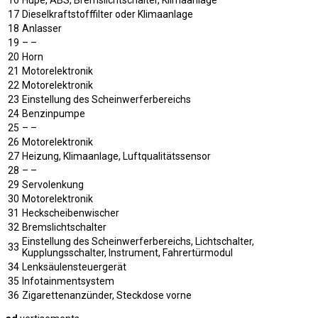
17
Dieselkraftstofffilter oder Klimaanlage
18
Anlasser
19
– –
20
Horn
21
Motorelektronik
22
Motorelektronik
23
Einstellung des Scheinwerferbereichs
24
Benzinpumpe
25
– –
26
Motorelektronik
27
Heizung, Klimaanlage, Luftqualitätssensor
28
– –
29
Servolenkung
30
Motorelektronik
31
Heckscheibenwischer
32
Bremslichtschalter
Einstellung des Scheinwerferbereichs, Lichtschalter,
33
Kupplungsschalter, Instrument, Fahrertürmodul
34
Lenksäulensteuergerät
35
Infotainmentsystem
36
Zigarettenanzünder, Steckdose vorne