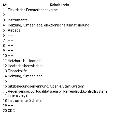
№
Schaltkreis
1
Elektrische Fensterheber vorne
2
– –
3
Instrumente
4
Heizung, Klimaanlage, elektronische Klimatisierung
5
Airbags
6
– –
7
– –
8
– –
9
– –
10
– –
11
Heizbare Heckscheibe
12
Heckscheibenwischer
13
Einparkhilfe
14
Heizung, Klimaanlage
15
– –
16
Sitzbelegungserkennung, Open & Start-System
Regensensor, Luftqualitätssensor, Reifendruckkontrollsystem,
17
Innenspiegel
18
Instrumente, Schalter
19
– –
20
CDC