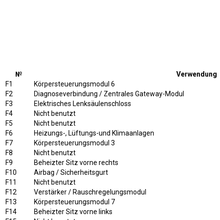
№
Verwendung
F1
Körpersteuerungsmodul 6
F2
Diagnoseverbindung / Zentrales Gateway-Modul
F3
Elektrisches Lenksäulenschloss
F4
Nicht benutzt
F5
Nicht benutzt
F6
Heizungs-, Lüftungs-und Klimaanlagen
F7
Körpersteuerungsmodul 3
F8
Nicht benutzt
F9
Beheizter Sitz vorne rechts
F10
Airbag / Sicherheitsgurt
F11
Nicht benutzt
F12
Verstärker / Rauschregelungsmodul
F13
Körpersteuerungsmodul 7
F14
Beheizter Sitz vorne links