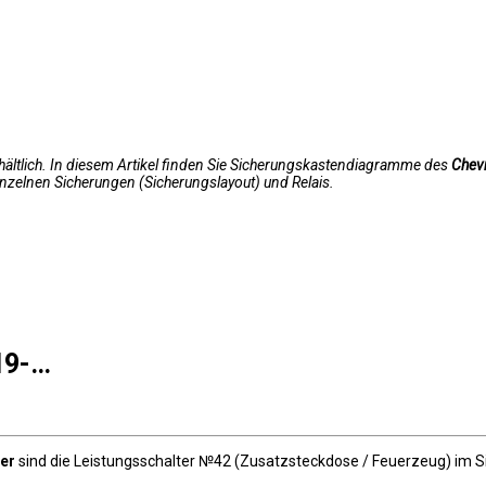
rhältlich. In diesem Artikel finden Sie Sicherungskastendiagramme des
Chev
zelnen Sicherungen (Sicherungslayout) und Relais.
19-…
zer
sind die Leistungsschalter №42 (Zusatzsteckdose / Feuerzeug) im 