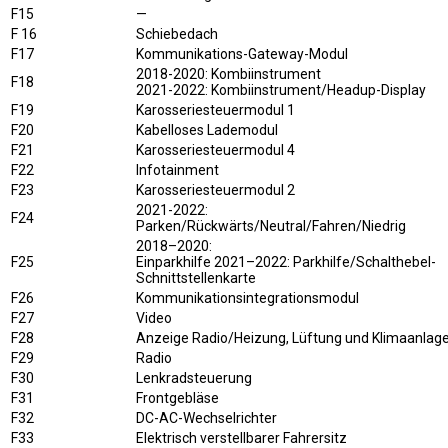
F15
—
F 16
Schiebedach
F17
Kommunikations-Gateway-Modul
2018-2020: Kombiinstrument
F18
2021-2022: Kombiinstrument/Headup-Display
F19
Karosseriesteuermodul 1
F20
Kabelloses Lademodul
F21
Karosseriesteuermodul 4
F22
Infotainment
F23
Karosseriesteuermodul 2
2021-2022:
F24
Parken/Rückwärts/Neutral/Fahren/Niedrig
2018–2020:
F25
Einparkhilfe 2021–2022: Parkhilfe/Schalthebel-
Schnittstellenkarte
F26
Kommunikationsintegrationsmodul
F27
Video
F28
Anzeige Radio/Heizung, Lüftung und Klimaanlag
F29
Radio
F30
Lenkradsteuerung
F31
Frontgebläse
F32
DC-AC-Wechselrichter
F33
Elektrisch verstellbarer Fahrersitz