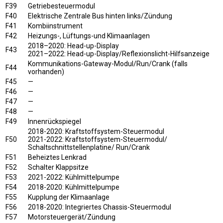
F39
Getriebesteuermodul
F40
Elektrische Zentrale Bus hinten links/Zündung
F41
Kombiinstrument
F42
Heizungs-, Lüftungs-und Klimaanlagen
2018–2020: Head-up-Display
F43
2021–2022: Head-up-Display/Reflexionslicht-Hilfsanzeige
Kommunikations-Gateway-Modul/Run/Crank (falls
F44
vorhanden)
F45
—
F46
—
F47
—
F48
—
F49
Innenrückspiegel
2018-2020: Kraftstoffsystem-Steuermodul
F50
2021-2022: Kraftstoffsystem-Steuermodul/
Schaltschnittstellenplatine/ Run/Crank
F51
Beheiztes Lenkrad
F52
Schalter Klappsitze
F53
2021-2022: Kühlmittelpumpe
F54
2018-2020: Kühlmittelpumpe
F55
Kupplung der Klimaanlage
F56
2018-2020: Integriertes Chassis-Steuermodul
F57
Motorsteuergerät/Zündung