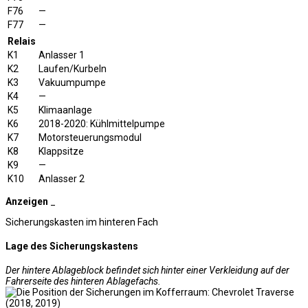
F76
—
F77
—
Relais
K1
Anlasser 1
K2
Laufen/Kurbeln
K3
Vakuumpumpe
K4
—
K5
Klimaanlage
K6
2018-2020: Kühlmittelpumpe
K7
Motorsteuerungsmodul
K8
Klappsitze
K9
—
K10
Anlasser 2
Anzeigen
_
Sicherungskasten im hinteren Fach
Lage des Sicherungskastens
Der hintere Ablageblock befindet sich hinter einer Verkleidung auf der
Fahrerseite des hinteren Ablagefachs.