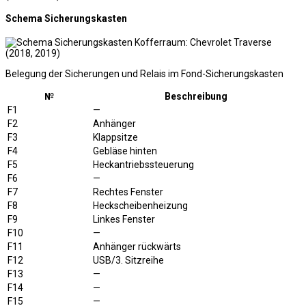
Schema Sicherungskasten
Belegung der Sicherungen und Relais im Fond-Sicherungskasten
№
Beschreibung
F1
—
F2
Anhänger
F3
Klappsitze
F4
Gebläse hinten
F5
Heckantriebssteuerung
F6
—
F7
Rechtes Fenster
F8
Heckscheibenheizung
F9
Linkes Fenster
F10
—
F11
Anhänger rückwärts
F12
USB/3. Sitzreihe
F13
—
F14
—
F15
—