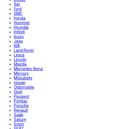
fiat
ford
GMC
honda
Hummer
Hyundai
Infiniti
Isuzu
Jeep
KIA
Land Rover
Lexus
Lincoln
Mazda
Mercedes-Benz
Mercury
Mitsubishi
nissan
Oldsmobile
Opel
Peugeot
Pontiac
Porsche
Renault
Saab
Saturn
Scion
SEAT