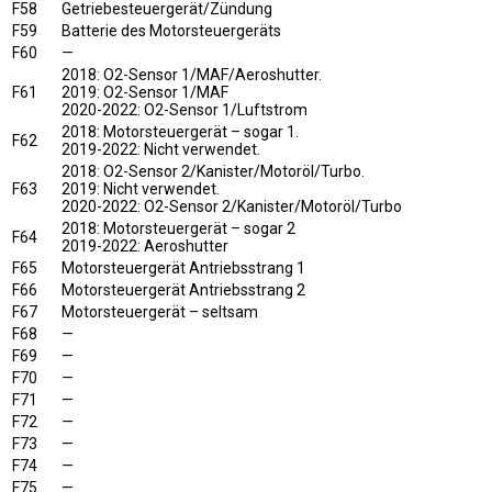
F58
Getriebesteuergerät/Zündung
F59
Batterie des Motorsteuergeräts
F60
—
2018: O2-Sensor 1/MAF/Aeroshutter.
F61
2019: O2-Sensor 1/MAF
2020-2022: O2-Sensor 1/Luftstrom
2018: Motorsteuergerät – sogar 1.
F62
2019-2022: Nicht verwendet.
2018: O2-Sensor 2/Kanister/Motoröl/Turbo.
F63
2019: Nicht verwendet.
2020-2022: O2-Sensor 2/Kanister/Motoröl/Turbo
2018: Motorsteuergerät – sogar 2
F64
2019-2022: Aeroshutter
F65
Motorsteuergerät Antriebsstrang 1
F66
Motorsteuergerät Antriebsstrang 2
F67
Motorsteuergerät – seltsam
F68
—
F69
—
F70
—
F71
—
F72
—
F73
—
F74
—
F75
—