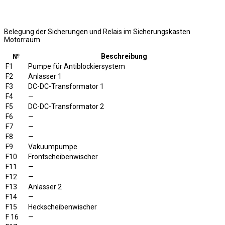
Belegung der Sicherungen und Relais im Sicherungskasten
Motorraum
№
Beschreibung
F1
Pumpe für Antiblockiersystem
F2
Anlasser 1
F3
DC-DC-Transformator 1
F4
—
F5
DC-DC-Transformator 2
F6
—
F7
—
F8
—
F9
Vakuumpumpe
F10
Frontscheibenwischer
F11
—
F12
—
F13
Anlasser 2
F14
—
F15
Heckscheibenwischer
F 16
—