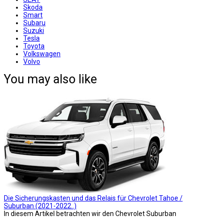
Skoda
Smart
Subaru
Suzuki
Tesla
Toyota
Volkswagen
Volvo
You may also like
Die Sicherungskasten und das Relais für Chevrolet Tahoe /
Suburban (2021-2022..)
In diesem Artikel betrachten wir den Chevrolet Suburban