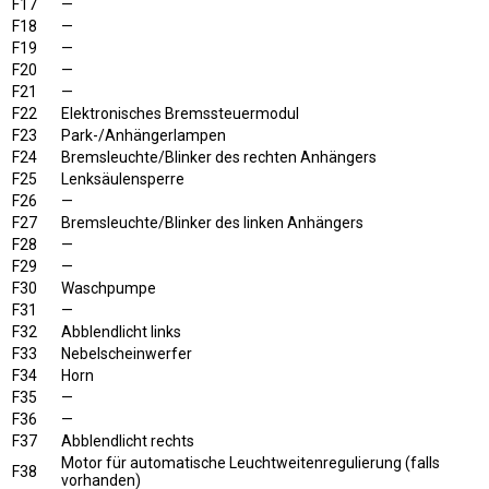
F17
—
F18
—
F19
—
F20
—
F21
—
F22
Elektronisches Bremssteuermodul
F23
Park-/Anhängerlampen
F24
Bremsleuchte/Blinker des rechten Anhängers
F25
Lenksäulensperre
F26
—
F27
Bremsleuchte/Blinker des linken Anhängers
F28
—
F29
—
F30
Waschpumpe
F31
—
F32
Abblendlicht links
F33
Nebelscheinwerfer
F34
Horn
F35
—
F36
—
F37
Abblendlicht rechts
Motor für automatische Leuchtweitenregulierung (falls
F38
vorhanden)