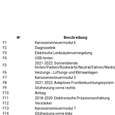
№
Beschreibung
F1
Karosseriesteuermodul 6
F2
Diagnoselink
F3
Elektrische Lenksäulenverriegelung
F4
USB hinten
2021-2022: Sonnenblende
F5
hinten/Parken/Rückwärts/Neutral/Fahren/Niedri
F6
Heizungs-, Lüftungs-und Klimaanlagen
F7
Karosseriesteuermodul 3
F8
2021-2022: Adaptives Frontbeleuchtungssystem
F9
Sitzheizung vorne rechts
F10
Airbag
F11
2018-2020: Elektronische Präzisionsschaltung
F12
Verstärker
F13
Karosseriesteuermodul 7
F14
Sitzheizung vorne links