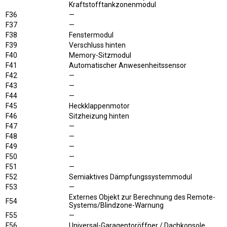
Kraftstofftankzonenmodul
F36
—
F37
—
F38
Fenstermodul
F39
Verschluss hinten
F40
Memory-Sitzmodul
F41
Automatischer Anwesenheitssensor
F42
—
F43
—
F44
—
F45
Heckklappenmotor
F46
Sitzheizung hinten
F47
—
F48
—
F49
—
F50
—
F51
—
F52
Semiaktives Dämpfungssystemmodul
F53
—
Externes Objekt zur Berechnung des Remote-
F54
Systems/Blindzone-Warnung
F55
—
F56
Universal-Garagentoröffner / Dachkonsole