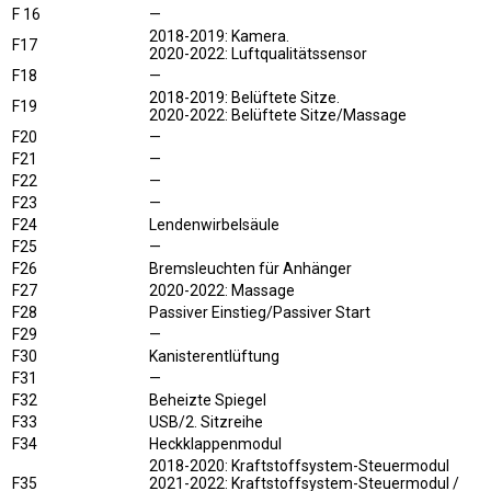
F 16
—
2018-2019: Kamera.
F17
2020-2022: Luftqualitätssensor
F18
—
2018-2019: Belüftete Sitze.
F19
2020-2022: Belüftete Sitze/Massage
F20
—
F21
—
F22
—
F23
—
F24
Lendenwirbelsäule
F25
—
F26
Bremsleuchten für Anhänger
F27
2020-2022: Massage
F28
Passiver Einstieg/Passiver Start
F29
—
F30
Kanisterentlüftung
F31
—
F32
Beheizte Spiegel
F33
USB/2. Sitzreihe
F34
Heckklappenmodul
2018-2020: Kraftstoffsystem-Steuermodul
F35
2021-2022: Kraftstoffsystem-Steuermodul /