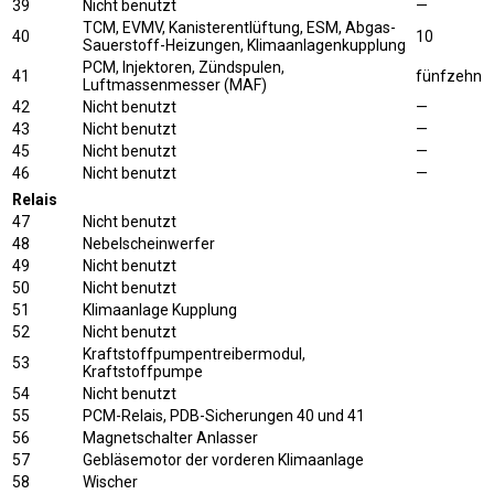
39
Nicht benutzt
—
TCM, EVMV, Kanisterentlüftung, ESM, Abgas-
40
10
Sauerstoff-Heizungen, Klimaanlagenkupplung
PCM, Injektoren, Zündspulen,
41
fünfzehn
Luftmassenmesser (MAF)
42
Nicht benutzt
—
43
Nicht benutzt
—
45
Nicht benutzt
—
46
Nicht benutzt
—
Relais
47
Nicht benutzt
48
Nebelscheinwerfer
49
Nicht benutzt
50
Nicht benutzt
51
Klimaanlage Kupplung
52
Nicht benutzt
Kraftstoffpumpentreibermodul,
53
Kraftstoffpumpe
54
Nicht benutzt
55
PCM-Relais, PDB-Sicherungen 40 und 41
56
Magnetschalter Anlasser
57
Gebläsemotor der vorderen Klimaanlage
58
Wischer