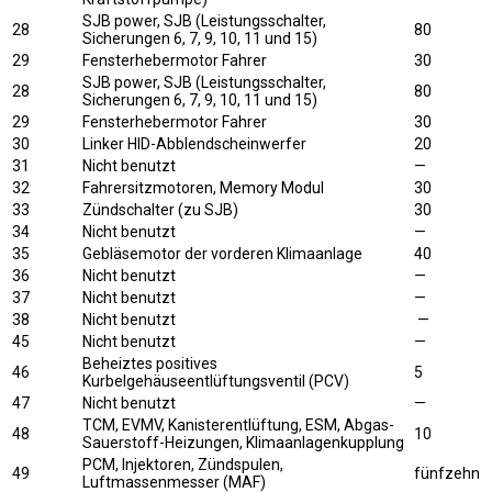
SJB power, SJB (Leistungsschalter,
28
80
Sicherungen 6, 7, 9, 10, 11 und 15)
29
Fensterhebermotor Fahrer
30
SJB power, SJB (Leistungsschalter,
28
80
Sicherungen 6, 7, 9, 10, 11 und 15)
29
Fensterhebermotor Fahrer
30
30
Linker HID-Abblendscheinwerfer
20
31
Nicht benutzt
—
32
Fahrersitzmotoren, Memory Modul
30
33
Zündschalter (zu SJB)
30
34
Nicht benutzt
—
35
Gebläsemotor der vorderen Klimaanlage
40
36
Nicht benutzt
—
37
Nicht benutzt
—
38
Nicht benutzt
—
45
Nicht benutzt
—
Beheiztes positives
46
5
Kurbelgehäuseentlüftungsventil (PCV)
47
Nicht benutzt
—
TCM, EVMV, Kanisterentlüftung, ESM, Abgas-
48
10
Sauerstoff-Heizungen, Klimaanlagenkupplung
PCM, Injektoren, Zündspulen,
49
fünfzehn
Luftmassenmesser (MAF)