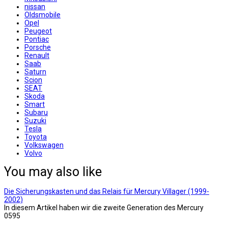
nissan
Oldsmobile
Opel
Peugeot
Pontiac
Porsche
Renault
Saab
Saturn
Scion
SEAT
Skoda
Smart
Subaru
Suzuki
Tesla
Toyota
Volkswagen
Volvo
You may also like
Die Sicherungskasten und das Relais für Mercury Villager (1999-
2002)
In diesem Artikel haben wir die zweite Generation des Mercury
0
595