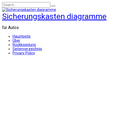
Skip
Search
to
for:
content
Sicherungskasten diagramme
für Autos
Hauptseite
Über
Rückkopplung
Seitenverzeichnis
Privacy Policy