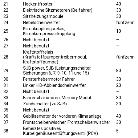
21
Heckentfroster
40
22
Elektrische Sitzmotoren (Beifahrer)
30
23
Sitzheizungsmodule
30
24
Nebelscheinwerfer
fünfzehn
Klimakupplungsrelais,
25
10
Klimakompressorkupplung
26
Nicht benutzt
—
27
Nicht benutzt
—
Kraftstoffrelais
28
(Kraftstoffpumpentreibermodul,
fünfzehn
Kraftstoffpumpe)
SJB power, SJB (Leistungsschalter,
29
80
Sicherungen 6, 7, 9, 10, 11 und 15)
30
Fensterhebermotor Fahrer
30
31
Linker HID-Abblendscheinwerfer
20
32
Nicht benutzt
—
33
Fahrersitzmotoren, Memory Modul
30
34
Zündschalter (zu SJB)
30
35
Nicht benutzt
—
36
Gebläsemotor der vorderen Klimaanlage
40
37
Frontscheibenwischer, Frontscheibenwischer
30
Beheiztes positives
38
5
Kurbelgehäuseentlüftungsventil (PCV)