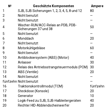
№
Geschützte Komponenten
Ampere
1
SJB, SJB Sicherungen 1, 2, 3, 4, 5, 8 und 12
80
2
Nicht benutzt
—
3
Nicht benutzt
—
Wischer-RUN/ACC-Relais an PDB, PDB-
4
50
Sicherungen 37 und 38
5
Nicht benutzt
—
6
Monddach
20
7
Nicht benutzt
—
8
Motorkühlgebläse
60
9
Nicht benutzt
—
10
Antiblockiersystem (ABS) (Motor)
40
11
Anlasser
30
12
Relais des Antriebsstrangsteuermoduls (PCM)
30
13
ABS (Ventile)
20
14
Nicht benutzt
—
fünfzehn
Nicht benutzt
—
16
Traktionskontrollmodul (TCM)
fünfzehn
17
Steckdose (Konsole)
20
18
Generator
10
19
Logik-Feed zu SJB, SJB-Halbleitergeräten
40
20
Rechter HID-Abblendscheinwerfer
20