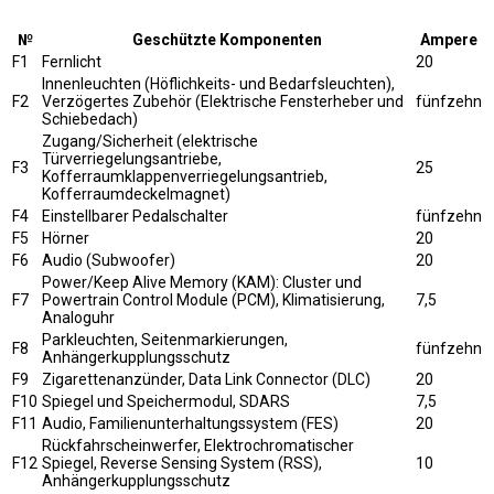
№
Geschützte Komponenten
Ampere
F1
Fernlicht
20
Innenleuchten (Höflichkeits- und Bedarfsleuchten),
F2
Verzögertes Zubehör (Elektrische Fensterheber und
fünfzehn
Schiebedach)
Zugang/Sicherheit (elektrische
Türverriegelungsantriebe,
F3
25
Kofferraumklappenverriegelungsantrieb,
Kofferraumdeckelmagnet)
F4
Einstellbarer Pedalschalter
fünfzehn
F5
Hörner
20
F6
Audio (Subwoofer)
20
Power/Keep Alive Memory (KAM): Cluster und
F7
Powertrain Control Module (PCM), Klimatisierung,
7,5
Analoguhr
Parkleuchten, Seitenmarkierungen,
F8
fünfzehn
Anhängerkupplungsschutz
F9
Zigarettenanzünder, Data Link Connector (DLC)
20
F10
Spiegel und Speichermodul, SDARS
7,5
F11
Audio, Familienunterhaltungssystem (FES)
20
Rückfahrscheinwerfer, Elektrochromatischer
F12
Spiegel, Reverse Sensing System (RSS),
10
Anhängerkupplungsschutz