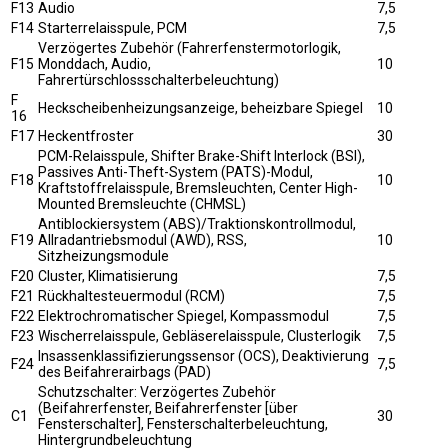
F13
Audio
7,5
F14
Starterrelaisspule, PCM
7,5
Verzögertes Zubehör (Fahrerfenstermotorlogik,
F15
Monddach, Audio,
10
Fahrertürschlossschalterbeleuchtung)
F
Heckscheibenheizungsanzeige, beheizbare Spiegel
10
16
F17
Heckentfroster
30
PCM-Relaisspule, Shifter Brake-Shift Interlock (BSI),
Passives Anti-Theft-System (PATS)-Modul,
F18
10
Kraftstoffrelaisspule, Bremsleuchten, Center High-
Mounted Bremsleuchte (CHMSL)
Antiblockiersystem (ABS)/Traktionskontrollmodul,
F19
Allradantriebsmodul (AWD), RSS,
10
Sitzheizungsmodule
F20
Cluster, Klimatisierung
7,5
F21
Rückhaltesteuermodul (RCM)
7,5
F22
Elektrochromatischer Spiegel, Kompassmodul
7,5
F23
Wischerrelaisspule, Gebläserelaisspule, Clusterlogik
7,5
Insassenklassifizierungssensor (OCS), Deaktivierung
F24
7,5
des Beifahrerairbags (PAD)
Schutzschalter: Verzögertes Zubehör
(Beifahrerfenster, Beifahrerfenster [über
C1
30
Fensterschalter], Fensterschalterbeleuchtung,
Hintergrundbeleuchtung