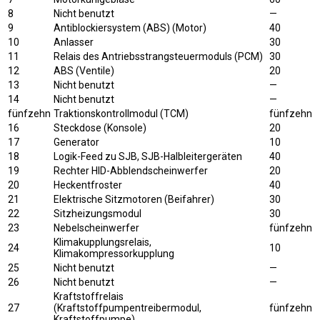
8
Nicht benutzt
—
9
Antiblockiersystem (ABS) (Motor)
40
10
Anlasser
30
11
Relais des Antriebsstrangsteuermoduls (PCM)
30
12
ABS (Ventile)
20
13
Nicht benutzt
—
14
Nicht benutzt
—
fünfzehn
Traktionskontrollmodul (TCM)
fünfzehn
16
Steckdose (Konsole)
20
17
Generator
10
18
Logik-Feed zu SJB, SJB-Halbleitergeräten
40
19
Rechter HID-Abblendscheinwerfer
20
20
Heckentfroster
40
21
Elektrische Sitzmotoren (Beifahrer)
30
22
Sitzheizungsmodul
30
23
Nebelscheinwerfer
fünfzehn
Klimakupplungsrelais,
24
10
Klimakompressorkupplung
25
Nicht benutzt
—
26
Nicht benutzt
—
Kraftstoffrelais
27
(Kraftstoffpumpentreibermodul,
fünfzehn
Kraftstoffpumpe)