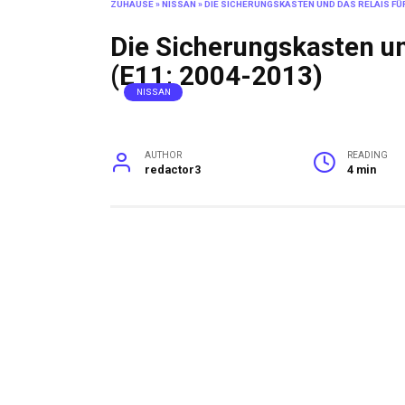
ZUHAUSE
»
NISSAN
»
DIE SICHERUNGSKASTEN UND DAS RELAIS FÜR
Die Sicherungskasten un
(E11; 2004-2013)
NISSAN
AUTHOR
READING
redactor3
4 min