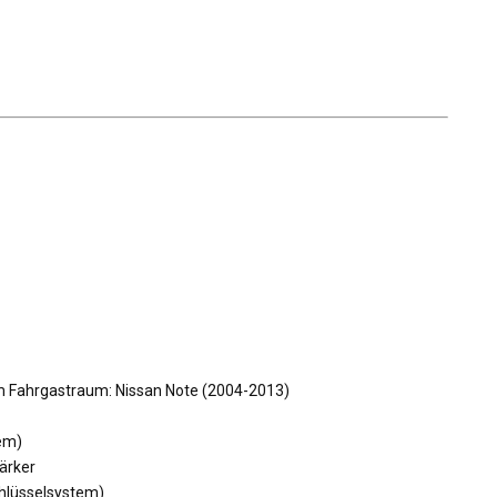
tem)
ärker
Schlüsselsystem)