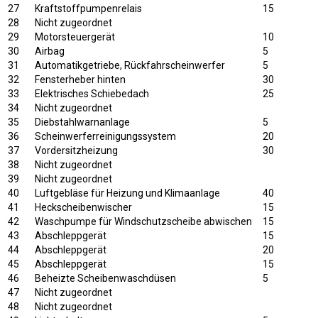
27
Kraftstoffpumpenrelais
15
28
Nicht zugeordnet
29
Motorsteuergerät
10
30
Airbag
5
31
Automatikgetriebe, Rückfahrscheinwerfer
5
32
Fensterheber hinten
30
33
Elektrisches Schiebedach
25
34
Nicht zugeordnet
35
Diebstahlwarnanlage
5
36
Scheinwerferreinigungssystem
20
37
Vordersitzheizung
30
38
Nicht zugeordnet
39
Nicht zugeordnet
40
Luftgebläse für Heizung und Klimaanlage
40
41
Heckscheibenwischer
15
42
Waschpumpe für Windschutzscheibe abwischen
15
43
Abschleppgerät
15
44
Abschleppgerät
20
45
Abschleppgerät
15
46
Beheizte Scheibenwaschdüsen
5
47
Nicht zugeordnet
48
Nicht zugeordnet