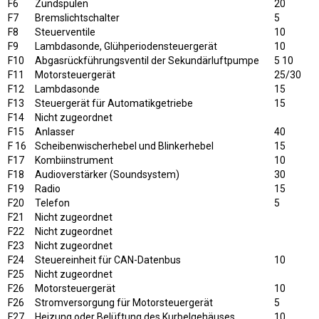
F6
Zündspulen
20
F7
Bremslichtschalter
5
F8
Steuerventile
10
F9
Lambdasonde, Glühperiodensteuergerät
10
F10
Abgasrückführungsventil der Sekundärluftpumpe
5 10
F11
Motorsteuergerät
25/30
F12
Lambdasonde
15
F13
Steuergerät für Automatikgetriebe
15
F14
Nicht zugeordnet
F15
Anlasser
40
F 16
Scheibenwischerhebel und Blinkerhebel
15
F17
Kombiinstrument
10
F18
Audioverstärker (Soundsystem)
30
F19
Radio
15
F20
Telefon
5
F21
Nicht zugeordnet
F22
Nicht zugeordnet
F23
Nicht zugeordnet
F24
Steuereinheit für CAN-Datenbus
10
F25
Nicht zugeordnet
F26
Motorsteuergerät
10
F26
Stromversorgung für Motorsteuergerät
5
F27
Heizung oder Belüftung des Kurbelgehäuses
10