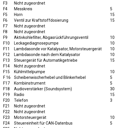
F3
Nicht zugeordnet
F4
Messkreis
5
F5
Horn
15
F6
Ventil zur Kraftstoffdosierung
15
F7
Nicht zugeordnet
F8
Nicht zugeordnet
F9
Aktivkohlefilter, Abgasrückführungsventil
10
F10
Leckagediagnosepumpe
10
F11
Lambdasonde vor Katalysator, Motorsteuergerät
10
F12
Lambdasonde nach dem Katalysator
10
F13
Steuergerät für Automatikgetriebe
15
F14
Nicht zugeordnet
F15
Kühlmittelpumpe
10
F 16
Scheibenwischerhebel und Blinkerhebel
5
F17
Kombiinstrument
5
F18
Audioverstärker (Soundsystem)
30
F19
Radio
15
F20
Telefon
3
F21
Nicht zugeordnet
F22
Nicht zugeordnet
F23
Motorsteuergerät
10
F24
Steuereinheit für CAN-Datenbus
5