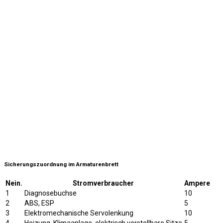
Sicherungszuordnung im Armaturenbrett
Nein.
Stromverbraucher
Ampere
1
Diagnosebuchse
10
2
ABS, ESP
5
3
Elektromechanische Servolenkung
10
4
Heizung, Klimaanlage, elektrisch verstellbare Sitze
5