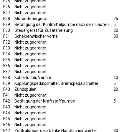
F25
Nicht zugeordnet
F26
Nicht zugeordnet
F27
Nicht zugeordnet
F28
Motorsteuergerät
25
F29
Betätigung der Kühlmittelpumpe nach dem Laufen
5
F30
Steuergerät für Zusatzheizung
20
F31
Scheibenwischer vorne
30
F32
Nicht zugeordnet
F33
Nicht zugeordnet
F34
Nicht zugeordnet
F35
Nicht zugeordnet
F36
Nicht zugeordnet
F37
Nicht zugeordnet
F38
Kühlerlüfter, Ventile
10
F39
Kupplungspedalschalter, Bremspedalschalter
5
F40
Zündspulen
20
F41
Nicht zugeordnet
F42
Betätigung der Kraftstoffpumpe
5
F43
Nicht zugeordnet
F44
Nicht zugeordnet
F45
Nicht zugeordnet
F46
Nicht zugeordnet
F47
Zentralsteuergerät, linke Hauptscheinwerfer
30