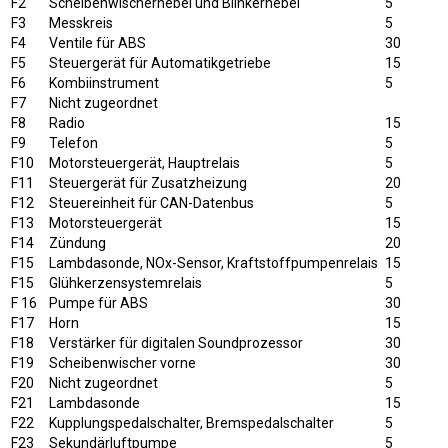
F2
Scheibenwischerhebel und Blinkerhebel
5
F3
Messkreis
5
F4
Ventile für ABS
30
F5
Steuergerät für Automatikgetriebe
15
F6
Kombiinstrument
5
F7
Nicht zugeordnet
F8
Radio
15
F9
Telefon
5
F10
Motorsteuergerät, Hauptrelais
5
F11
Steuergerät für Zusatzheizung
20
F12
Steuereinheit für CAN-Datenbus
5
F13
Motorsteuergerät
15
F14
Zündung
20
F15
Lambdasonde, NOx-Sensor, Kraftstoffpumpenrelais
15
F15
Glühkerzensystemrelais
5
F 16
Pumpe für ABS
30
F17
Horn
15
F18
Verstärker für digitalen Soundprozessor
30
F19
Scheibenwischer vorne
30
F20
Nicht zugeordnet
5
F21
Lambdasonde
15
F22
Kupplungspedalschalter, Bremspedalschalter
5
F23
Sekundärluftpumpe
5