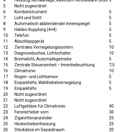
5
Nicht zugeordnet
6
Kombiinstrument
5
7
Licht und Sicht
5
8
Automatisch abblendender Innenspiegel
5
9
Haldex-Kupplung (4×4)
5
10
Telefon
5
11
Abschleppgerät
5
12
Zentrales Verriegelungssystem
10
13
Diagnosebuchse, Lichtschalter
10
14
Bremslicht, Automatikgetriebe
5
15
Zentrale Steuereinheit – Innenbeleuchtung
7,5
16
Climatronic
10
17
Regen- und Lichtsensor
5
18
Einparkhilfe, Wählhebelverriegelung
5
19
Einparkhilfe
5
20
Nicht zugeordnet
21
Nicht zugeordnet
22
Luftgebläse für Climatronic
40
23
Fensterheber vorn
30
24
Zigarettenanzünder
25
25
Heckscheibenheizung
25
26
Steckdose im Gepäckraum
20