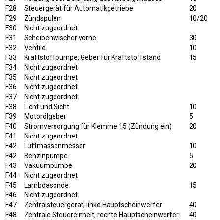
F28
Steuergerät für Automatikgetriebe
20
F29
Zündspulen
10/20
F30
Nicht zugeordnet
F31
Scheibenwischer vorne
30
F32
Ventile
10
F33
Kraftstoffpumpe, Geber für Kraftstoffstand
15
F34
Nicht zugeordnet
F35
Nicht zugeordnet
F36
Nicht zugeordnet
F37
Nicht zugeordnet
F38
Licht und Sicht
10
F39
Motorölgeber
5
F40
Stromversorgung für Klemme 15 (Zündung ein)
20
F41
Nicht zugeordnet
F42
Luftmassenmesser
10
F42
Benzinpumpe
5
F43
Vakuumpumpe
20
F44
Nicht zugeordnet
F45
Lambdasonde
15
F46
Nicht zugeordnet
F47
Zentralsteuergerät, linke Hauptscheinwerfer
40
F48
Zentrale Steuereinheit, rechte Hauptscheinwerfer
40