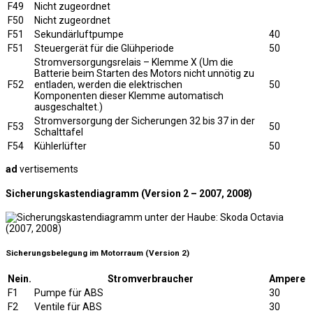
F49
Nicht zugeordnet
F50
Nicht zugeordnet
F51
Sekundärluftpumpe
40
F51
Steuergerät für die Glühperiode
50
Stromversorgungsrelais – Klemme X (Um die
Batterie beim Starten des Motors nicht unnötig zu
F52
entladen, werden die elektrischen
50
Komponenten dieser Klemme automatisch
ausgeschaltet.)
Stromversorgung der Sicherungen 32 bis 37 in der
F53
50
Schalttafel
F54
Kühlerlüfter
50
ad
vertisements
Sicherungskastendiagramm (Version 2 – 2007, 2008)
Sicherungsbelegung im Motorraum (Version 2)
Nein.
Stromverbraucher
Ampere
F1
Pumpe für ABS
30
F2
Ventile für ABS
30