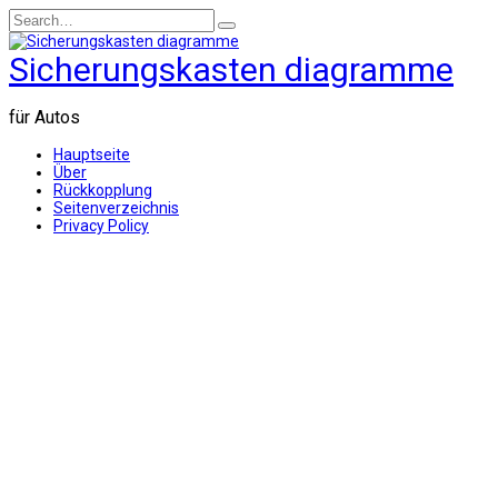
Skip
Search
to
for:
content
Sicherungskasten diagramme
für Autos
Hauptseite
Über
Rückkopplung
Seitenverzeichnis
Privacy Policy