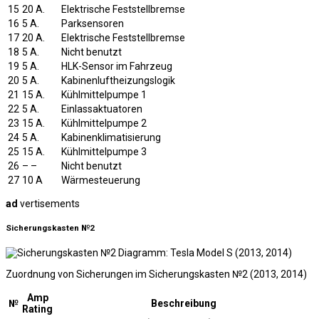
15
20 A.
Elektrische Feststellbremse
16
5 A.
Parksensoren
17
20 A.
Elektrische Feststellbremse
18
5 A.
Nicht benutzt
19
5 A.
HLK-Sensor im Fahrzeug
20
5 A.
Kabinenluftheizungslogik
21
15 A.
Kühlmittelpumpe 1
22
5 A.
Einlassaktuatoren
23
15 A.
Kühlmittelpumpe 2
24
5 A.
Kabinenklimatisierung
25
15 A.
Kühlmittelpumpe 3
26
– –
Nicht benutzt
27
10 A
Wärmesteuerung
ad
vertisements
Sicherungskasten №2
Zuordnung von Sicherungen im Sicherungskasten №2 (2013, 2014)
Amp
№
Beschreibung
Rating