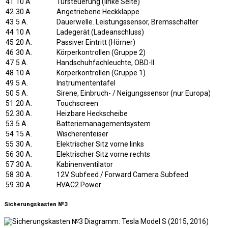
41
10 A
Türsteuerung (linke Seite)
42
30 A.
Angetriebene Heckklappe
43
5 A.
Dauerwelle. Leistungssensor, Bremsschalter
44
10 A
Ladegerät (Ladeanschluss)
45
20 A.
Passiver Eintritt (Hörner)
46
30 A.
Körperkontrollen (Gruppe 2)
47
5 A.
Handschuhfachleuchte, OBD-II
48
10 A
Körperkontrollen (Gruppe 1)
49
5 A.
Instrumententafel
50
5 A.
Sirene, Einbruch- / Neigungssensor (nur Europa)
51
20 A.
Touchscreen
52
30 A.
Heizbare Heckscheibe
53
5 A.
Batteriemanagementsystem
54
15 A.
Wischerenteiser
55
30 A.
Elektrischer Sitz vorne links
56
30 A.
Elektrischer Sitz vorne rechts
57
30 A.
Kabinenventilator
58
30 A.
12V Subfeed / Forward Camera Subfeed
59
30 A.
HVAC2 Power
Sicherungskasten №3