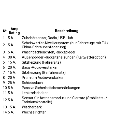
Amp
№
Beschreibung
Rating
1
5 A.
Zubehörsensor, Radio, USB-Hub
Scheinwerfer-Nivelliersystem (nur Fahrzeuge mit EU /
2
5 A.
China-Schraubenfederung)
3
5 A.
Waschtischleuchten, Rückspiegel
4
30 A.
Außenborder-Rücksitzheizungen (Kaltwetteroption)
5
15 A.
Sitzheizung (Fahrersitz)
6
20 A.
Basis-Audioverstärker
7
15 A.
Sitzheizung (Beifahrersitz)
8
20 A.
Premium Audioverstärker
9
25 A.
Schiebedach
10
5 A.
Passive Sicherheitsbeschränkungen
11
5 A.
Lenkradschalter
Sensor für Antriebsmodus und Gierrate (Stabilitäts- /
12
5 A.
Traktionskontrolle)
13
15 A.
Wischerpark
14
5 A.
Wechselrichter