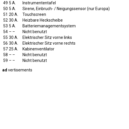
49
5 A.
Instrumententafel
50
5 A.
Sirene, Einbruch- / Neigungssensor (nur Europa)
51
20 A.
Touchscreen
52
30 A.
Heizbare Heckscheibe
53
5 A.
Batteriemanagementsystem
54
– –
Nicht benutzt
55
30 A.
Elektrischer Sitz vorne links
56
30 A.
Elektrischer Sitz vorne rechts
57
25 A.
Kabinenventilator
58
– –
Nicht benutzt
59
– –
Nicht benutzt
ad
vertisements