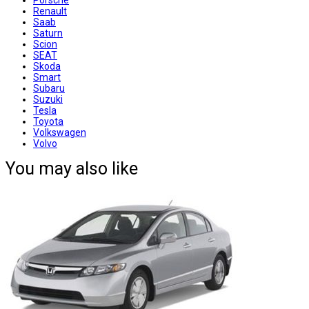
Renault
Saab
Saturn
Scion
SEAT
Skoda
Smart
Subaru
Suzuki
Tesla
Toyota
Volkswagen
Volvo
You may also like