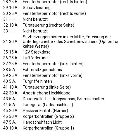
28
25 A.
Fensterhebermotor (rechts hinten)
29
10 A
Schützleistung
30
25 A.
Fensterhebermotor (rechts vorne)
31
– –
Nicht benutzt
32
10 A
Türsteuerung (rechte Seite)
33
– –
Nicht benutzt
Sitzheizungen hinten in der Mitte, Enteisung der
34
30 A.
Unterlegscheibe / des Scheibenwischers (Option für
kaltes Wetter)
35
15 A.
12V Steckdose
36
25 A.
Luftfederung
37
25 A.
Fensterhebermotor (links hinten)
38
5 A.
Fahrersitzgedächtnis
39
25 A.
Fensterhebermotor (links vorne)
40
5 A.
Türgriffe hinten
41
10 A
Türsteuerung (linke Seite)
42
30 A.
Angetriebene Heckklappe
43
5 A.
Dauerwelle. Leistungssensor, Bremsschalter
44
5 A.
Ladegerät (Ladeanschluss)
45
20 A.
Passiver Eintritt (Hörner)
46
30 A.
Körperkontrollen (Gruppe 2)
47
5 A.
Handschuhfach Licht
48
10 A
Körperkontrollen (Gruppe 1)