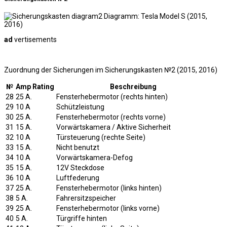
ad
vertisements
Zuordnung der Sicherungen im Sicherungskasten №2 (2015, 2016)
№
Amp Rating
Beschreibung
28
25 A.
Fensterhebermotor (rechts hinten)
29
10 A
Schützleistung
30
25 A.
Fensterhebermotor (rechts vorne)
31
15 A.
Vorwärtskamera / Aktive Sicherheit
32
10 A
Türsteuerung (rechte Seite)
33
15 A.
Nicht benutzt
34
10 A
Vorwärtskamera-Defog
35
15 A.
12V Steckdose
36
10 A
Luftfederung
37
25 A.
Fensterhebermotor (links hinten)
38
5 A.
Fahrersitzspeicher
39
25 A.
Fensterhebermotor (links vorne)
40
5 A.
Türgriffe hinten