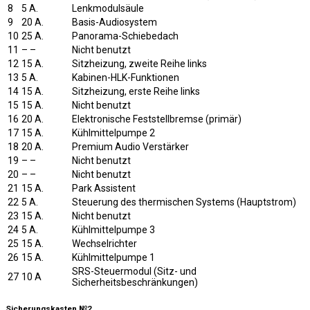
8
5 A.
Lenkmodulsäule
9
20 A.
Basis-Audiosystem
10
25 A.
Panorama-Schiebedach
11
– –
Nicht benutzt
12
15 A.
Sitzheizung, zweite Reihe links
13
5 A.
Kabinen-HLK-Funktionen
14
15 A.
Sitzheizung, erste Reihe links
15
15 A.
Nicht benutzt
16
20 A.
Elektronische Feststellbremse (primär)
17
15 A.
Kühlmittelpumpe 2
18
20 A.
Premium Audio Verstärker
19
– –
Nicht benutzt
20
– –
Nicht benutzt
21
15 A.
Park Assistent
22
5 A.
Steuerung des thermischen Systems (Hauptstrom)
23
15 A.
Nicht benutzt
24
5 A.
Kühlmittelpumpe 3
25
15 A.
Wechselrichter
26
15 A.
Kühlmittelpumpe 1
SRS-Steuermodul (Sitz- und
27
10 A
Sicherheitsbeschränkungen)
Sicherungskasten №2