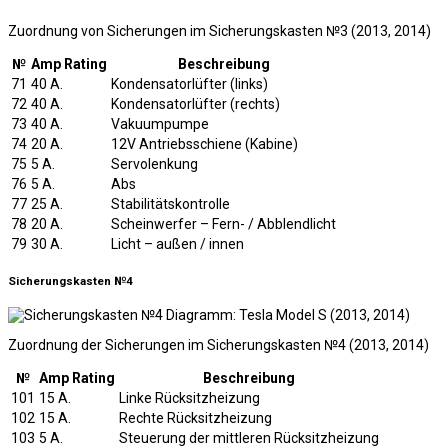
Zuordnung von Sicherungen im Sicherungskasten №3 (2013, 2014)
№
Amp Rating
Beschreibung
71
40 A.
Kondensatorlüfter (links)
72
40 A.
Kondensatorlüfter (rechts)
73
40 A.
Vakuumpumpe
74
20 A.
12V Antriebsschiene (Kabine)
75
5 A.
Servolenkung
76
5 A.
Abs
77
25 A.
Stabilitätskontrolle
78
20 A.
Scheinwerfer – Fern- / Abblendlicht
79
30 A.
Licht – außen / innen
Sicherungskasten №4
Zuordnung der Sicherungen im Sicherungskasten №4 (2013, 2014)
№
Amp Rating
Beschreibung
101
15 A.
Linke Rücksitzheizung
102
15 A.
Rechte Rücksitzheizung
103
5 A.
Steuerung der mittleren Rücksitzheizung