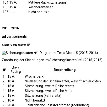
104
15 A.
Mittlere Rücksitzheizung
105
15 A.
Wischerenteiser
106
– –
Nicht benutzt
2015, 2016
ad
vertisements
Sicherungskasten №1
Zuordnung der Sicherungen im Sicherungskasten №1 (2015, 2016)
Amp
№
Beschreibung
Rating
1
15 A.
Wischerpark
2
10 A
Nivellierung der Scheinwerfer, Waschtischleuchten
3
15 A.
Sitzheizung, zweite Reihe rechts
4
15 A.
Sitzheizung, zweite Reihe Mitte
5
15 A.
Sitzheizung (Fahrersitz)
6
10 A
Nicht benutzt
7
20 A.
Elektronische Feststellbremse (redundant)