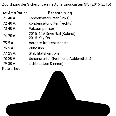
Zuordnung der Sicherungen im Sicherungskasten №3 (2015, 2016)
№
Amp Rating
Beschreibung
71
40 A.
Kondensatorlüfter (links)
72
40 A.
Kondensatorlüfter (rechts)
73
40 A.
Vakuumpumpe
2015: 12V Drive Rail (Kabine)
74
20 A.
2016: Key On
75
5 A.
Vordere Antriebseinheit
76
5 A.
Zündsinn
77
25 A.
Stabilitätskontrolle
78
20 A.
Scheinwerfer (Fern- und Abblendlicht)
79
30 A.
Licht (außen & innen)
Rate article