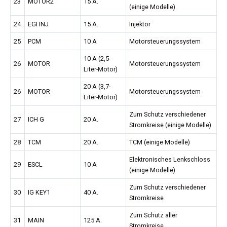
23
MOTOR2
15 A.
(einige Modelle)
24
EGI INJ
15 A.
Injektor
25
PCM
10 A
Motorsteuerungssystem
10 A (2,5-
26
MOTOR
Motorsteuerungssystem
Liter-Motor)
20 A (3,7-
26
MOTOR
Motorsteuerungssystem
Liter-Motor)
Zum Schutz verschiedener
27
ICH G
20 A.
Stromkreise (einige Modelle)
28
TCM
20 A.
TCM (einige Modelle)
Elektronisches Lenkschloss
29
ESCL
10 A
(einige Modelle)
Zum Schutz verschiedener
30
IG KEY1
40 A.
Stromkreise
Zum Schutz aller
31
MAIN
125 A.
Stromkreise