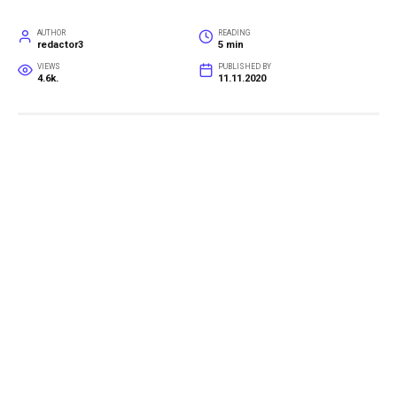
AUTHOR
READING
redactor3
5 min
VIEWS
PUBLISHED BY
4.6k.
11.11.2020