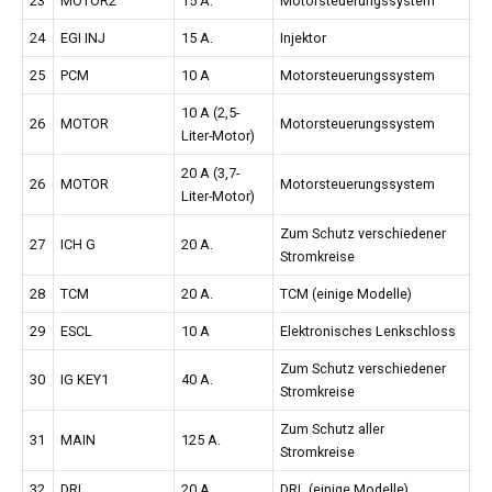
23
MOTOR2
15 A.
Motorsteuerungssystem
24
EGI INJ
15 A.
Injektor
25
PCM
10 A
Motorsteuerungssystem
10 A (2,5-
26
MOTOR
Motorsteuerungssystem
Liter-Motor)
20 A (3,7-
26
MOTOR
Motorsteuerungssystem
Liter-Motor)
Zum Schutz verschiedener
27
ICH G
20 A.
Stromkreise
28
TCM
20 A.
TCM (einige Modelle)
29
ESCL
10 A
Elektronisches Lenkschloss
Zum Schutz verschiedener
30
IG KEY1
40 A.
Stromkreise
Zum Schutz aller
31
MAIN
125 A.
Stromkreise
32
DRL
20 A.
DRL (einige Modelle)