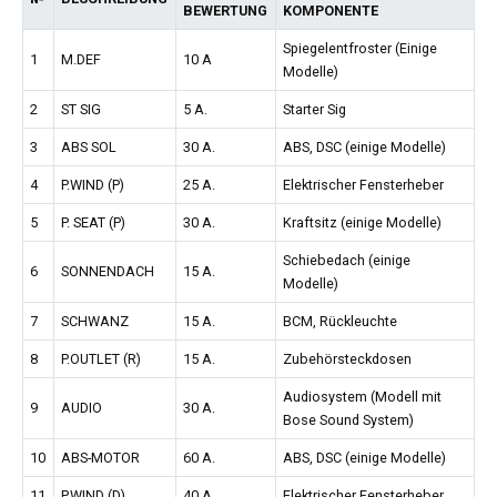
BEWERTUNG
KOMPONENTE
Spiegelentfroster (Einige
1
M.DEF
10 A
Modelle)
2
ST SIG
5 A.
Starter Sig
3
ABS SOL
30 A.
ABS, DSC (einige Modelle)
4
P.WIND (P)
25 A.
Elektrischer Fensterheber
5
P. SEAT (P)
30 A.
Kraftsitz (einige Modelle)
Schiebedach (einige
6
SONNENDACH
15 A.
Modelle)
7
SCHWANZ
15 A.
BCM, Rückleuchte
8
P.OUTLET (R)
15 A.
Zubehörsteckdosen
Audiosystem (Modell mit
9
AUDIO
30 A.
Bose Sound System)
10
ABS-MOTOR
60 A.
ABS, DSC (einige Modelle)
11
P.WIND (D)
40 A.
Elektrischer Fensterheber