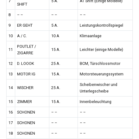
7
5 A.
AT Shift (Einige Modelle)
SHIFT
8
– –
– –
– –
9
ER GEHT
5 A.
Leistungskontrollspiegel
10
A / C.
10 A
Klimaanlage
P.OUTLET /
11
15 A.
Leichter (einige Modelle)
ZIGARRE
12
D. LOOOK
25 A.
BCM, Türschlossmotor
13
MOTOR IG
15 A.
Motorsteuerungssystem
Scheibenwischer und
14
WISCHER
25 A.
Unterlegscheibe
15
ZIMMER
15 A.
Innenbeleuchtung
16
SCHONEN
– –
– –
17
SCHONEN
– –
– –
18
SCHONEN
– –
– –