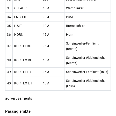
33
GEFAHR
10 A
Warnblinker
34
ENG + B.
10 A
PCM
35
HALT
10 A
Bremslichter
36
HORN
15 A.
Horn
Scheinwerfer-Fernlicht
37
KOPF HI RH
15 A.
(rechts)
Scheinwerfer-Abblendlicht
38
KOPF LO RH
10 A
(rechts)
39
KOPF HI LH
15 A.
Scheinwerfer-Fernlicht (links)
Scheinwerfer-Abblendlicht
40
KOPF LO LH
10 A
(links)
ad
vertisements
Passagierabteil