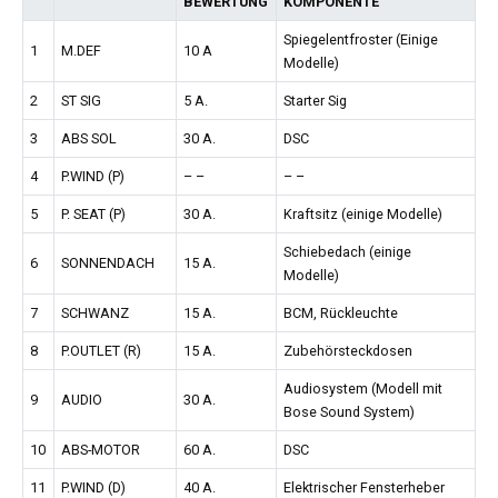
BEWERTUNG
KOMPONENTE
Spiegelentfroster (Einige
1
M.DEF
10 A
Modelle)
2
ST SIG
5 A.
Starter Sig
3
ABS SOL
30 A.
DSC
4
P.WIND (P)
– –
– –
5
P. SEAT (P)
30 A.
Kraftsitz (einige Modelle)
Schiebedach (einige
6
SONNENDACH
15 A.
Modelle)
7
SCHWANZ
15 A.
BCM, Rückleuchte
8
P.OUTLET (R)
15 A.
Zubehörsteckdosen
Audiosystem (Modell mit
9
AUDIO
30 A.
Bose Sound System)
10
ABS-MOTOR
60 A.
DSC
11
P.WIND (D)
40 A.
Elektrischer Fensterheber