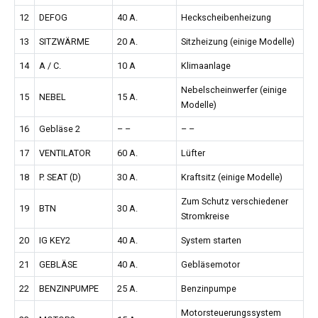
12
DEFOG
40 A.
Heckscheibenheizung
13
SITZWÄRME
20 A.
Sitzheizung (einige Modelle)
14
A / C.
10 A
Klimaanlage
Nebelscheinwerfer (einige
15
NEBEL
15 A.
Modelle)
16
Gebläse 2
– –
– –
17
VENTILATOR
60 A.
Lüfter
18
P. SEAT (D)
30 A.
Kraftsitz (einige Modelle)
Zum Schutz verschiedener
19
BTN
30 A.
Stromkreise
20
IG KEY2
40 A.
System starten
21
GEBLÄSE
40 A.
Gebläsemotor
22
BENZINPUMPE
25 A.
Benzinpumpe
Motorsteuerungssystem