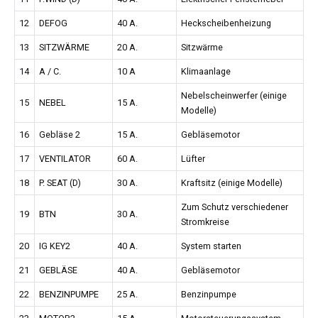
12
DEFOG
40 A.
Heckscheibenheizung
13
SITZWÄRME
20 A.
Sitzwärme
14
A / C.
10 A
Klimaanlage
Nebelscheinwerfer (einige
15
NEBEL
15 A.
Modelle)
16
Gebläse 2
15 A.
Gebläsemotor
17
VENTILATOR
60 A.
Lüfter
18
P. SEAT (D)
30 A.
Kraftsitz (einige Modelle)
Zum Schutz verschiedener
19
BTN
30 A.
Stromkreise
20
IG KEY2
40 A.
System starten
21
GEBLÄSE
40 A.
Gebläsemotor
22
BENZINPUMPE
25 A.
Benzinpumpe