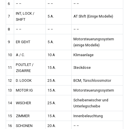
6
– –
– –
– –
INT, LOCK /
7
5 A.
AT Shift (Einige Modelle)
SHIFT
8
– –
– –
– –
Motorsteuerungssystem
9
ER GEHT
5 A.
(einige Modelle)
10
A / C.
10 A
Klimaanlage
P.OUTLET /
11
15 A.
Steckdose
ZIGARRE
12
D. LOOOK
25 A.
BCM, Türschlossmotor
13
MOTOR IG
15 A.
Motorsteuerungssystem
Scheibenwischer und
14
WISCHER
25 A.
Unterlegscheibe
15
ZIMMER
15 A.
Innenbeleuchtung
16
SCHONEN
20 A.
– –