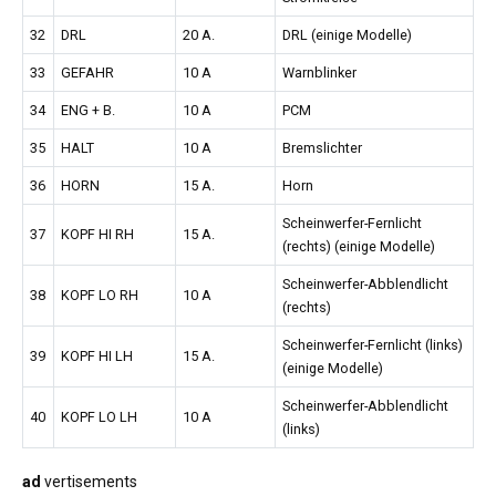
32
DRL
20 A.
DRL (einige Modelle)
33
GEFAHR
10 A
Warnblinker
34
ENG + B.
10 A
PCM
35
HALT
10 A
Bremslichter
36
HORN
15 A.
Horn
Scheinwerfer-Fernlicht
37
KOPF HI RH
15 A.
(rechts) (einige Modelle)
Scheinwerfer-Abblendlicht
38
KOPF LO RH
10 A
(rechts)
Scheinwerfer-Fernlicht (links)
39
KOPF HI LH
15 A.
(einige Modelle)
Scheinwerfer-Abblendlicht
40
KOPF LO LH
10 A
(links)
ad
vertisements