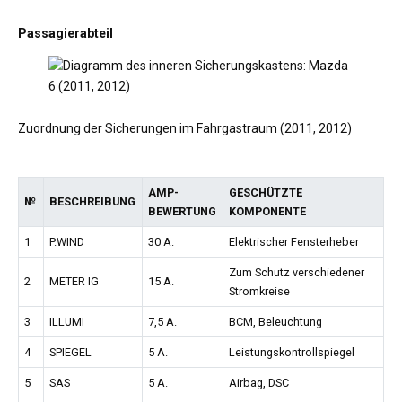
Passagierabteil
Zuordnung der Sicherungen im Fahrgastraum (2011, 2012)
AMP-
GESCHÜTZTE
№
BESCHREIBUNG
BEWERTUNG
KOMPONENTE
1
P.WIND
30 A.
Elektrischer Fensterheber
Zum Schutz verschiedener
2
METER IG
15 A.
Stromkreise
3
ILLUMI
7,5 A.
BCM, Beleuchtung
4
SPIEGEL
5 A.
Leistungskontrollspiegel
5
SAS
5 A.
Airbag, DSC