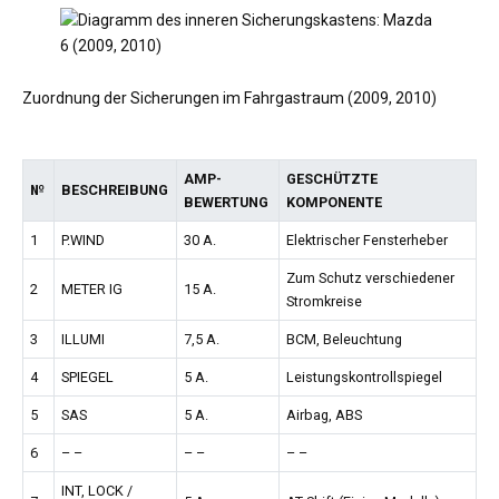
Zuordnung der Sicherungen im Fahrgastraum (2009, 2010)
AMP-
GESCHÜTZTE
№
BESCHREIBUNG
BEWERTUNG
KOMPONENTE
1
P.WIND
30 A.
Elektrischer Fensterheber
Zum Schutz verschiedener
2
METER IG
15 A.
Stromkreise
3
ILLUMI
7,5 A.
BCM, Beleuchtung
4
SPIEGEL
5 A.
Leistungskontrollspiegel
5
SAS
5 A.
Airbag, ABS
6
– –
– –
– –
INT, LOCK /