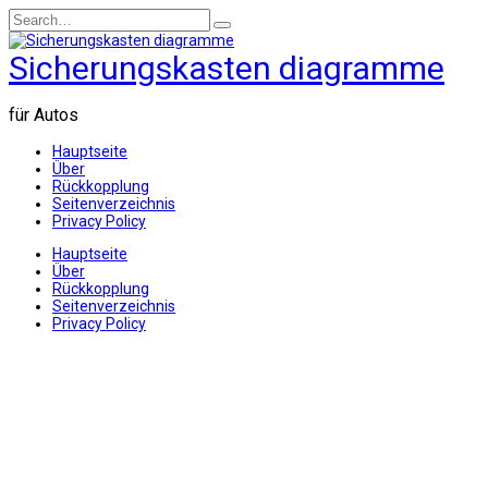
Skip
Search
to
for:
content
Sicherungskasten diagramme
für Autos
Hauptseite
Über
Rückkopplung
Seitenverzeichnis
Privacy Policy
Hauptseite
Über
Rückkopplung
Seitenverzeichnis
Privacy Policy