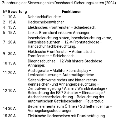
Zuordnung der Sicherungen im Dashboard-Sicherungskasten (2004)
№
Bewertung
Funktionen
1
10 A
Nebelschlußleuchte.
2
15 A.
Heckscheibenwischer.
4
15 A.
Elektrisches Frontfenster – Schiebedach.
5
15 A.
Linkes Bremslicht inklusive Anhänger.
Innenbeleuchtung hinten, Innenbeleuchtung vorne,
7
20 A.
Kartenleseleuchten – 12-V-Frontsteckdose –
Handschuhfachbeleuchtung.
Elektrische Frontfenster – Automatische
9
30 A.
Frontfenster – Schiebedach.
Diagnosebuchse – 12 Volt hintere Steckdose –
10
15 A.
Anhänger.
Audiogeräte – Multifunktionsdisplay –
11
20 A.
Lenkradsteuerung – Automatikgetriebe.
Seitenlicht vorne rechts und hinten rechts –
Kennzeichen- und Anhängerbeleuchtung –
Zentralverriegelung / Alarm / Warnblinkanlage /
12
10 A
Beleuchtung der ESP-Schalter – Klimaanlage /
Aschenbecherbeleuchtung – Beleuchtung der
automatischen Getriebeschalter – Feuerzeug.
Bedienelemente zum Öffnen / Schließen der Tür –
14
30 A.
Verriegelungssteuerungen.
15
30 A.
Elektrische Heckscheiben mit Druckbetätigung.