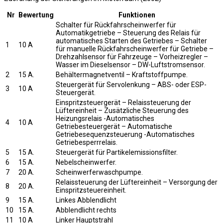
Nr
Bewertung
Funktionen
Schalter für Rückfahrscheinwerfer für
Automatikgetriebe – Steuerung des Relais für
automatisches Starten des Getriebes – Schalter
1
10 A
für manuelle Rückfahrscheinwerfer für Getriebe –
Drehzahlsensor für Fahrzeuge – Vorheizregler –
Wasser im Dieselsensor – DW-Luftstromsensor.
2
15 A.
Behältermagnetventil – Kraftstoffpumpe.
Steuergerät für Servolenkung – ABS- oder ESP-
3
10 A
Steuergerät.
Einspritzsteuergerät – Relaissteuerung der
Lüftereinheit – Zusätzliche Steuerung des
Heizungsrelais -Automatisches
4
10 A
Getriebesteuergerät – Automatische
Getriebesequenzsteuerung -Automatisches
Getriebesperrrelais.
5
15 A.
Steuergerät für Partikelemissionsfilter.
6
15 A.
Nebelscheinwerfer.
7
20 A.
Scheinwerferwaschpumpe.
Relaissteuerung der Lüftereinheit – Versorgung der
8
20 A.
Einspritzsteuereinheit.
9
15 A.
Linkes Abblendlicht
10
15 A.
Abblendlicht rechts
11
10 A
Linker Hauptstrahl