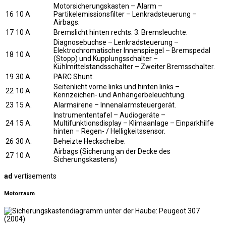
Motorsicherungskasten – Alarm –
16
10 A
Partikelemissionsfilter – Lenkradsteuerung –
Airbags.
17
10 A
Bremslicht hinten rechts. 3. Bremsleuchte.
Diagnosebuchse – Lenkradsteuerung –
Elektrochromatischer Innenspiegel – Bremspedal
18
10 A
(Stopp) und Kupplungsschalter –
Kühlmittelstandsschalter – Zweiter Bremsschalter.
19
30 A.
PARC Shunt.
Seitenlicht vorne links und hinten links –
22
10 A
Kennzeichen- und Anhängerbeleuchtung.
23
15 A.
Alarmsirene – Innenalarmsteuergerät.
Instrumententafel – Audiogeräte –
24
15 A.
Multifunktionsdisplay – Klimaanlage – Einparkhilfe
hinten – Regen- / Helligkeitssensor.
26
30 A.
Beheizte Heckscheibe.
Airbags (Sicherung an der Decke des
27
10 A
Sicherungskastens)
ad
vertisements
Motorraum