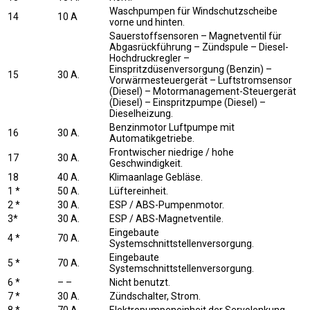
Waschpumpen für Windschutzscheibe
14
10 A
vorne und hinten.
Sauerstoffsensoren – Magnetventil für
Abgasrückführung – Zündspule – Diesel-
Hochdruckregler –
Einspritzdüsenversorgung (Benzin) –
15
30 A.
Vorwärmesteuergerät – Luftstromsensor
(Diesel) – Motormanagement-Steuergerät
(Diesel) – Einspritzpumpe (Diesel) –
Dieselheizung.
Benzinmotor Luftpumpe mit
16
30 A.
Automatikgetriebe.
Frontwischer niedrige / hohe
17
30 A.
Geschwindigkeit.
18
40 A.
Klimaanlage Gebläse.
1 *
50 A.
Lüftereinheit.
2 *
30 A.
ESP / ABS-Pumpenmotor.
3*
30 A.
ESP / ABS-Magnetventile.
Eingebaute
4 *
70 A.
Systemschnittstellenversorgung.
Eingebaute
5 *
70 A.
Systemschnittstellenversorgung.
6 *
– –
Nicht benutzt.
7 *
30 A.
Zündschalter, Strom.
8 *
70 A.
Elektropumpeneinheit der Servolenkung.