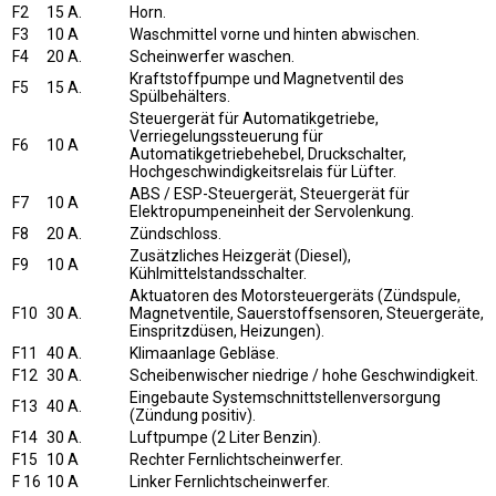
F2
15 A.
Horn.
F3
10 A
Waschmittel vorne und hinten abwischen.
F4
20 A.
Scheinwerfer waschen.
Kraftstoffpumpe und Magnetventil des
F5
15 A.
Spülbehälters.
Steuergerät für Automatikgetriebe,
Verriegelungssteuerung für
F6
10 A
Automatikgetriebehebel, Druckschalter,
Hochgeschwindigkeitsrelais für Lüfter.
ABS / ESP-Steuergerät, Steuergerät für
F7
10 A
Elektropumpeneinheit der Servolenkung.
F8
20 A.
Zündschloss.
Zusätzliches Heizgerät (Diesel),
F9
10 A
Kühlmittelstandsschalter.
Aktuatoren des Motorsteuergeräts (Zündspule,
F10
30 A.
Magnetventile, Sauerstoffsensoren, Steuergeräte,
Einspritzdüsen, Heizungen).
F11
40 A.
Klimaanlage Gebläse.
F12
30 A.
Scheibenwischer niedrige / hohe Geschwindigkeit.
Eingebaute Systemschnittstellenversorgung
F13
40 A.
(Zündung positiv).
F14
30 A.
Luftpumpe (2 Liter Benzin).
F15
10 A
Rechter Fernlichtscheinwerfer.
F 16
10 A
Linker Fernlichtscheinwerfer.