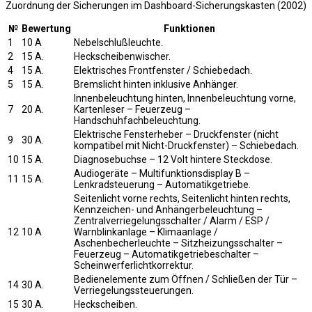
Zuordnung der Sicherungen im Dashboard-Sicherungskasten (2002)
№
Bewertung
Funktionen
1
10 A
Nebelschlußleuchte.
2
15 A.
Heckscheibenwischer.
4
15 A.
Elektrisches Frontfenster / Schiebedach.
5
15 A.
Bremslicht hinten inklusive Anhänger.
Innenbeleuchtung hinten, Innenbeleuchtung vorne,
7
20 A.
Kartenleser – Feuerzeug –
Handschuhfachbeleuchtung.
Elektrische Fensterheber – Druckfenster (nicht
9
30 A.
kompatibel mit Nicht-Druckfenster) – Schiebedach.
10
15 A.
Diagnosebuchse – 12 Volt hintere Steckdose.
Audiogeräte – Multifunktionsdisplay B –
11
15 A.
Lenkradsteuerung – Automatikgetriebe.
Seitenlicht vorne rechts, Seitenlicht hinten rechts,
Kennzeichen- und Anhängerbeleuchtung –
Zentralverriegelungsschalter / Alarm / ESP /
12
10 A
Warnblinkanlage – Klimaanlage /
Aschenbecherleuchte – Sitzheizungsschalter –
Feuerzeug – Automatikgetriebeschalter –
Scheinwerferlichtkorrektur.
Bedienelemente zum Öffnen / Schließen der Tür –
14
30 A.
Verriegelungssteuerungen.
15
30 A.
Heckscheiben.