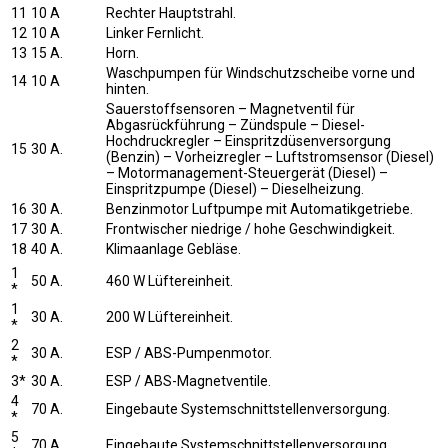
11
10 A
Rechter Hauptstrahl.
12
10 A
Linker Fernlicht.
13
15 A.
Horn.
Waschpumpen für Windschutzscheibe vorne und
14
10 A
hinten.
Sauerstoffsensoren – Magnetventil für
Abgasrückführung – Zündspule – Diesel-
Hochdruckregler – Einspritzdüsenversorgung
15
30 A.
(Benzin) – Vorheizregler – Luftstromsensor (Diesel)
– Motormanagement-Steuergerät (Diesel) –
Einspritzpumpe (Diesel) – Dieselheizung.
16
30 A.
Benzinmotor Luftpumpe mit Automatikgetriebe.
17
30 A.
Frontwischer niedrige / hohe Geschwindigkeit.
18
40 A.
Klimaanlage Gebläse.
1
50 A.
460 W Lüftereinheit.
*
1
30 A.
200 W Lüftereinheit.
*
2
30 A.
ESP / ABS-Pumpenmotor.
*
3*
30 A.
ESP / ABS-Magnetventile.
4
70 A.
Eingebaute Systemschnittstellenversorgung.
*
5
70 A.
Eingebaute Systemschnittstellenversorgung.