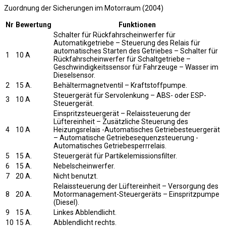
Zuordnung der Sicherungen im Motorraum (2004)
Nr
Bewertung
Funktionen
Schalter für Rückfahrscheinwerfer für
Automatikgetriebe – Steuerung des Relais für
automatisches Starten des Getriebes – Schalter für
1
10 A
Rückfahrscheinwerfer für Schaltgetriebe –
Geschwindigkeitssensor für Fahrzeuge – Wasser im
Dieselsensor.
2
15 A.
Behältermagnetventil – Kraftstoffpumpe.
Steuergerät für Servolenkung – ABS- oder ESP-
3
10 A
Steuergerät.
Einspritzsteuergerät – Relaissteuerung der
Lüftereinheit – Zusätzliche Steuerung des
4
10 A
Heizungsrelais -Automatisches Getriebesteuergerät
– Automatische Getriebesequenzsteuerung -
Automatisches Getriebesperrrelais.
5
15 A.
Steuergerät für Partikelemissionsfilter.
6
15 A.
Nebelscheinwerfer.
7
20 A.
Nicht benutzt.
Relaissteuerung der Lüftereinheit – Versorgung des
8
20 A.
Motormanagement-Steuergeräts – Einspritzpumpe
(Diesel).
9
15 A.
Linkes Abblendlicht.
10
15 A.
Abblendlicht rechts.