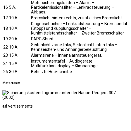
Motorsicherungskasten – Alarm –
16
5 A.
Partikelemissionsfilter – Lenkradsteuerung –
Airbags.
17
10 A
Bremslicht hinten rechts, zusätzliches Bremslicht.
Diagnosebuchse – Lenkradsteuerung – Bremspedal
18
10 A
(Stopp) und Kupplungsschalter –
Kühlmittelstandsschalter – Zweiter Bremsschalter.
19
30 A.
PARC Shunt.
Seitenlicht vorne links, Seitenlicht hinten links –
22
10 A
Kennzeichen- und Anhängerbeleuchtung.
23
15 A.
Alarmsirene – Innenalarmsteuergerät.
Instrumententafel – Audiogeräte –
24
15 A.
Multifunktionsdisplay – Klimaanlage.
26
30 A.
Beheizte Heckscheibe.
Motorraum
ad
vertisements