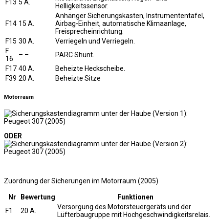
F13
5 A.
Helligkeitssensor.
Anhänger Sicherungskasten, Instrumententafel,
F14
15 A.
Airbag-Einheit, automatische Klimaanlage,
Freisprecheinrichtung.
F15
30 A.
Verriegeln und Verriegeln.
F
– –
PARC Shunt.
16
F17
40 A.
Beheizte Heckscheibe.
F39
20 A.
Beheizte Sitze
Motorraum
ODER
Zuordnung der Sicherungen im Motorraum (2005)
Nr
Bewertung
Funktionen
Versorgung des Motorsteuergeräts und der
F1
20 A.
Lüfterbaugruppe mit Hochgeschwindigkeitsrelais.