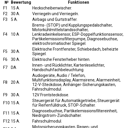
№
Bewertung
Funktionen
F1
15 A.
Heckscheibenwischer.
F2
30 A.
Verriegeln und Verriegeln.
F3
5 A.
Airbags und Gurtstraffer.
Brems- (STOP) und Kupplungspedalschalter,
Motorkühlmittelstandsschalter,
F4
10 A
Lenkradwinkelsensor, ESP-Doppelfunktionssensor,
Partikelemissionsfilterpumpe, Diagnosebuchse,
elektrochromatischer Spiegel.
Elektrische Frontfenster, Schiebedach, beheizte
F5
30 A.
Spiegel.
F6
30 A.
Elektrische Fensterheber hinten.
Innen- und Rücklichter, Kartenleselichter,
F7
DA
Handschuhfachbeleuchtung.
Audiogeräte, Audio / Telefon,
Multifunktionsdisplay, Alarmsirene, Alarmeinheit,
F8
20 A.
12-V-Steckdose, Anhänger-Sicherungskasten,
Fahrschulmodul.
F9
30 A.
12V Frontsteckdose.
Steuergerät für Automatikgetriebe, Steuergerät
F10
15 A.
für Reifenfülldruck, STOP-Schalter.
Diagnosebuchse, Partikelemissionsfiltereinheit,
F11
15 A.
Niedrigstrom-Zündschalter.
F12
15 A.
Fahrschulmodul.
Motorsicherungskasten, Regen- und