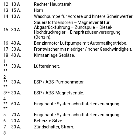
12
10 A
Rechter Hauptstrahl
13
15 A.
Horn
14
10 A
Waschpumpe für vordere und hintere Scheinwerfer
Sauerstoffsensoren – Magnetventil für
Abgasrückführung – Zündspule – Diesel-
15
30 A.
Hochdruckregler – Einspritzdüsenversorgung
(Benzin).
16
40 A.
Benzinmotor Luftpumpe mit Automatikgetriebe.
17
30 A.
Frontwischer mit niedriger / hoher Geschwindigkeit.
18
40 A.
Klimaanlage Gebläse.
1
**
30 A.
Lüftereinheit.
**
2
**
30 A.
ESP / ABS-Pumpenmotor.
**
3**
30 A.
ESP / ABS-Magnetventile.
4
**
60 A.
Eingebaute Systemschnittstellenversorgung.
**
5
70 A.
Eingebaute Systemschnittstellenversorgung.
6
20 A.
Beheizte Sitze.
7
30 A.
Zündschalter, Strom.
8