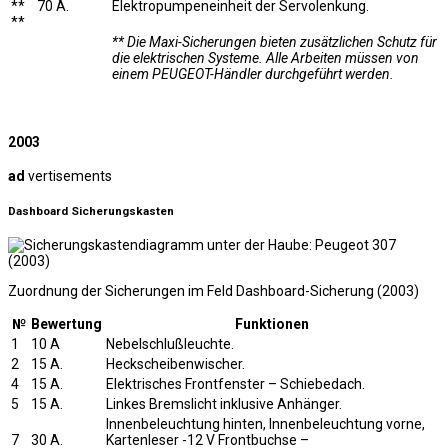
**
70 A.
Elektropumpeneinheit der Servolenkung.
**
** Die Maxi-Sicherungen bieten zusätzlichen Schutz für
die elektrischen Systeme. Alle Arbeiten müssen von
einem PEUGEOT-Händler durchgeführt werden.
2003
ad
vertisements
Dashboard Sicherungskasten
Zuordnung der Sicherungen im Feld Dashboard-Sicherung (2003)
№
Bewertung
Funktionen
1
10 A
Nebelschlußleuchte.
2
15 A.
Heckscheibenwischer.
4
15 A.
Elektrisches Frontfenster – Schiebedach.
5
15 A.
Linkes Bremslicht inklusive Anhänger.
Innenbeleuchtung hinten, Innenbeleuchtung vorne,
7
30 A.
Kartenleser -12 V Frontbuchse –