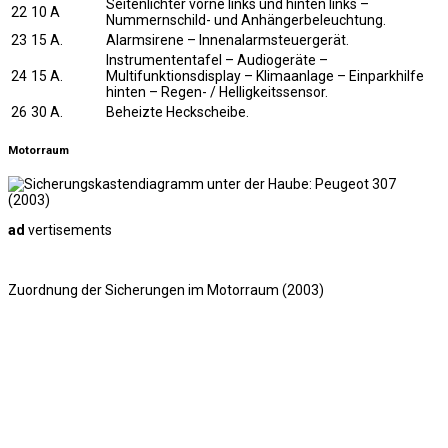
Seitenlichter vorne links und hinten links –
22
10 A
Nummernschild- und Anhängerbeleuchtung.
23
15 A.
Alarmsirene – Innenalarmsteuergerät.
Instrumententafel – Audiogeräte –
24
15 A.
Multifunktionsdisplay – Klimaanlage – Einparkhilfe
hinten – Regen- / Helligkeitssensor.
26
30 A.
Beheizte Heckscheibe.
Motorraum
ad
vertisements
Zuordnung der Sicherungen im Motorraum (2003)