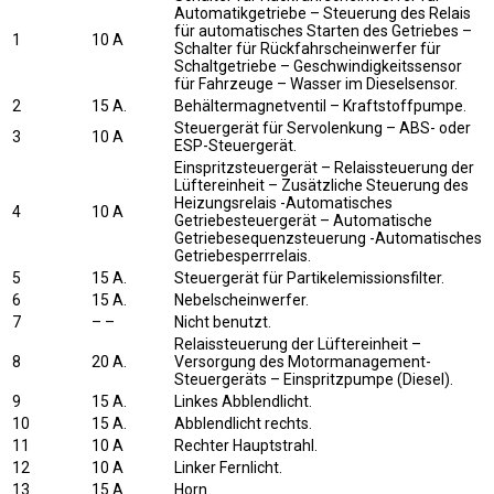
Automatikgetriebe – Steuerung des Relais
für automatisches Starten des Getriebes –
1
10 A
Schalter für Rückfahrscheinwerfer für
Schaltgetriebe – Geschwindigkeitssensor
für Fahrzeuge – Wasser im Dieselsensor.
2
15 A.
Behältermagnetventil – Kraftstoffpumpe.
Steuergerät für Servolenkung – ABS- oder
3
10 A
ESP-Steuergerät.
Einspritzsteuergerät – Relaissteuerung der
Lüftereinheit – Zusätzliche Steuerung des
Heizungsrelais -Automatisches
4
10 A
Getriebesteuergerät – Automatische
Getriebesequenzsteuerung -Automatisches
Getriebesperrrelais.
5
15 A.
Steuergerät für Partikelemissionsfilter.
6
15 A.
Nebelscheinwerfer.
7
– –
Nicht benutzt.
Relaissteuerung der Lüftereinheit –
8
20 A.
Versorgung des Motormanagement-
Steuergeräts – Einspritzpumpe (Diesel).
9
15 A.
Linkes Abblendlicht.
10
15 A.
Abblendlicht rechts.
11
10 A
Rechter Hauptstrahl.
12
10 A
Linker Fernlicht.
13
15 A.
Horn.