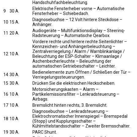
Handschuhfachbeleuchtung.
Elektrische Fensterheber vorne – Automatische
9
30 A.
Fensterheber – Schiebedach.
Diagnosebuchse – 12 Volt hintere Steckdose –
10
15 A.
Anhänger.
Audiogeräte – Multifunktionsdisplay – Steerinq-
11
20 A.
Radsteuerung – Automatische Qearbox.
Vordere rechte und hintere rechte Seitenlichter –
Kennzeichen- und Anhängerbeleuchtung –
Zentralverriegelung / Alarm / Warnblinkanlage /
12
10 A
Beleuchtung der ESP-Schalter – Klimaanlage /
Aschenbecherleuchte – Beleuchtung der
automatischen Getriebeschalter – Leichter.
Bedienelemente zum Öffnen / Schließen der Tür –
14
30 A.
Verriegelungssteuerungen.
15
30 A.
Drücken Sie die elektrischen Heckscheiben.
Motorsicherungskasten – Alarm –
16
10 A
Partikelemissionsfilter – Lenkradsteuerung –
Airbags.
17
10 A
Bremslicht hinten rechts, 3. Bremslicht.
Diagnosebuchse – Lenkradsteuerung –
Elektrochromatischer Innenspiegel – Bremspedal
18
10 A
(Stopp) und Kupplungsschalter –
Kühlmittelstandsschalter – Zweiter Bremsschalter.
19
30 A.
PARC Shunt.