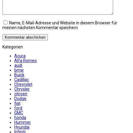
Name, E-Mail-Adresse und Website in diesem Browser für
meinen nächsten Kommentar speichern.
Kategorien
Acura
Alfa Romeo
audi
bmw
Buick
Cadillac
Chevrolet
Chrysler
citroen
Dodge
fiat
ford
GMC
honda
Hummer
Hyundai
Infiniti