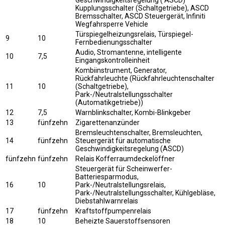
Geschwindigkeitsregelung ( ASCD)
Kupplungsschalter (Schaltgetriebe), ASCD
Bremsschalter, ASCD Steuergerät, Infiniti
Wegfahrsperre Vehicle
Türspiegelheizungsrelais, Türspiegel-
9
10
Fernbedienungsschalter
Audio, Stromantenne, intelligente
10
7,5
Eingangskontrolleinheit
Kombiinstrument, Generator,
Rückfahrleuchte (Rückfahrleuchtenschalter
11
10
(Schaltgetriebe),
Park-/Neutralstellungsschalter
(Automatikgetriebe))
12
7,5
Warnblinkschalter, Kombi-Blinkgeber
13
fünfzehn
Zigarettenanzünder
Bremsleuchtenschalter, Bremsleuchten,
14
fünfzehn
Steuergerät für automatische
Geschwindigkeitsregelung (ASCD)
fünfzehn
fünfzehn
Relais Kofferraumdeckelöffner
Steuergerät für Scheinwerfer-
Batteriesparmodus,
16
10
Park-/Neutralstellungsrelais,
Park-/Neutralstellungsschalter, Kühlgebläse,
Diebstahlwarnrelais
17
fünfzehn
Kraftstoffpumpenrelais
18
10
Beheizte Sauerstoffsensoren