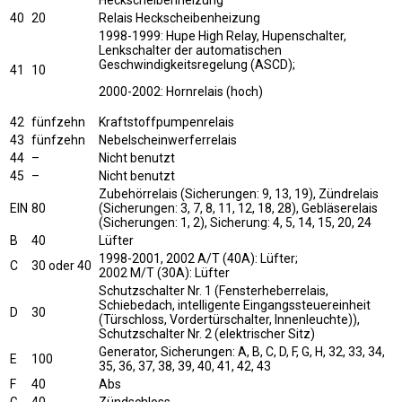
Heckscheibenheizung
40
20
Relais Heckscheibenheizung
1998-1999: Hupe High Relay, Hupenschalter,
Lenkschalter der automatischen
Geschwindigkeitsregelung (ASCD);
41
10
2000-2002: Hornrelais (hoch)
42
fünfzehn
Kraftstoffpumpenrelais
43
fünfzehn
Nebelscheinwerferrelais
44
–
Nicht benutzt
45
–
Nicht benutzt
Zubehörrelais (Sicherungen: 9, 13, 19), Zündrelais
EIN
80
(Sicherungen: 3, 7, 8, 11, 12, 18, 28), Gebläserelais
(Sicherungen: 1, 2), Sicherung: 4, 5, 14, 15, 20, 24
B
40
Lüfter
1998-2001, 2002 A/T (40A): Lüfter;
C
30 oder 40
2002 M/T (30A): Lüfter
Schutzschalter Nr. 1 (Fensterheberrelais,
Schiebedach, intelligente Eingangssteuereinheit
D
30
(Türschloss, Vordertürschalter, Innenleuchte)),
Schutzschalter Nr. 2 (elektrischer Sitz)
Generator, Sicherungen: A, B, C, D, F, G, H, 32, 33, 34,
E
100
35, 36, 37, 38, 39, 40, 41, 42, 43
F
40
Abs