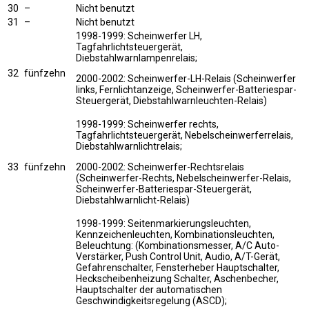
30
–
Nicht benutzt
31
–
Nicht benutzt
1998-1999: Scheinwerfer LH,
Tagfahrlichtsteuergerät,
Diebstahlwarnlampenrelais;
32
fünfzehn
2000-2002: Scheinwerfer-LH-Relais (Scheinwerfer
links, Fernlichtanzeige, Scheinwerfer-Batteriespar-
Steuergerät, Diebstahlwarnleuchten-Relais)
1998-1999: Scheinwerfer rechts,
Tagfahrlichtsteuergerät, Nebelscheinwerferrelais,
Diebstahlwarnlichtrelais;
33
fünfzehn
2000-2002: Scheinwerfer-Rechtsrelais
(Scheinwerfer-Rechts, Nebelscheinwerfer-Relais,
Scheinwerfer-Batteriespar-Steuergerät,
Diebstahlwarnlicht-Relais)
1998-1999: Seitenmarkierungsleuchten,
Kennzeichenleuchten, Kombinationsleuchten,
Beleuchtung: (Kombinationsmesser, A/C Auto-
Verstärker, Push Control Unit, Audio, A/T-Gerät,
Gefahrenschalter, Fensterheber Hauptschalter,
Heckscheibenheizung Schalter, Aschenbecher,
Hauptschalter der automatischen
Geschwindigkeitsregelung (ASCD);