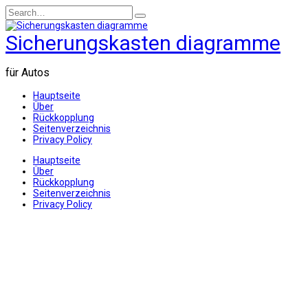
Skip
Search
to
for:
content
Sicherungskasten diagramme
für Autos
Hauptseite
Über
Rückkopplung
Seitenverzeichnis
Privacy Policy
Hauptseite
Über
Rückkopplung
Seitenverzeichnis
Privacy Policy