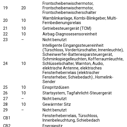
Frontscheibenwischermotor,
19
20
Frontscheibenwischermotor,
Frontscheibenwischerschalter
Warnblinkanlage, Kombi-Blinkgeber, Multi-
20
10
Fernbedienungsrelais
21
10
Getriebesteuergerät (TCM)
22
10
Airbag-Diagnosesensoreinheit
23
–
Nicht benutzt
Intelligente Eingangssteuereinheit
(Türschloss, Vordertürschalter, Innenleuchte),
Scheinwerfer-Batteriesparsteuergerät,
Schminkspiegelleuchten, Kofferraumleuchte,
24
10
Schlüsselschalter, Warnton, Audio,
elektrische Antenne, elektrisches
Fensterheberrelais (elektrischer
Fensterheber, Schiebedach) , Homelink-
Sender
25
10
Einspritzdüsen
26
10
Startsystem, Tagfahrlicht-Steuergerät
27
–
Nicht benutzt
28
10
Gewärmter Sitz
29
–
Nicht benutzt
Fensterheberrelais, Türschloss,
CB1
Innenbeleuchtung, Schiebedach
CB2
Energiesitz