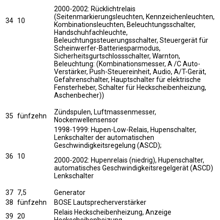
2000-2002: Rücklichtrelais
(Seitenmarkierungsleuchten, Kennzeichenleuchten,
34
10
Kombinationsleuchten, Beleuchtungsschalter,
Handschuhfachleuchte,
Beleuchtungssteuerungsschalter, Steuergerät für
Scheinwerfer-Batteriesparmodus,
Sicherheitsgurtschlossschalter, Warnton,
Beleuchtung: (Kombinationsmesser, A /C Auto-
Verstärker, Push-Steuereinheit, Audio, A/T-Gerät,
Gefahrenschalter, Hauptschalter für elektrische
Fensterheber, Schalter für Heckscheibenheizung,
Aschenbecher))
Zündspulen, Luftmassenmesser,
35
fünfzehn
Nockenwellensensor
1998-1999: Hupen-Low-Relais, Hupenschalter,
Lenkschalter der automatischen
Geschwindigkeitsregelung (ASCD);
36
10
2000-2002: Hupenrelais (niedrig), Hupenschalter,
automatisches Geschwindigkeitsregelgerät (ASCD)
Lenkschalter
37
7,5
Generator
38
fünfzehn
BOSE Lautsprecherverstärker
Relais Heckscheibenheizung, Anzeige
39
20