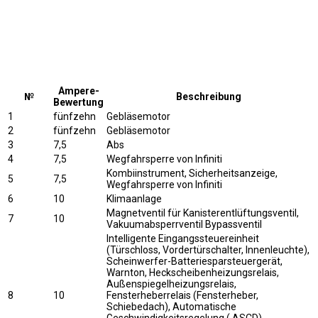
Ampere-
№
Beschreibung
Bewertung
1
fünfzehn
Gebläsemotor
2
fünfzehn
Gebläsemotor
3
7,5
Abs
4
7,5
Wegfahrsperre von Infiniti
Kombiinstrument, Sicherheitsanzeige,
5
7,5
Wegfahrsperre von Infiniti
6
10
Klimaanlage
Magnetventil für Kanisterentlüftungsventil,
7
10
Vakuumabsperrventil Bypassventil
Intelligente Eingangssteuereinheit
(Türschloss, Vordertürschalter, Innenleuchte),
Scheinwerfer-Batteriesparsteuergerät,
Warnton, Heckscheibenheizungsrelais,
Außenspiegelheizungsrelais,
8
10
Fensterheberrelais (Fensterheber,
Schiebedach), Automatische