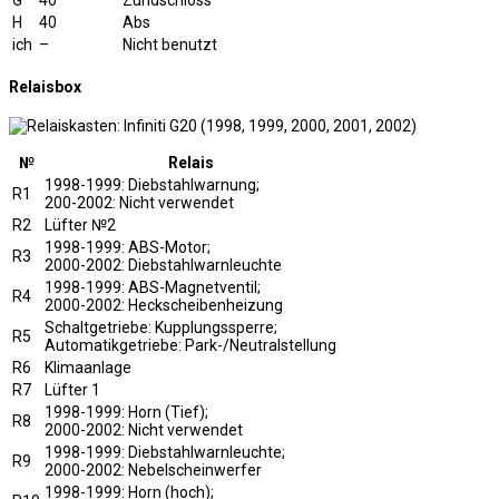
G
40
Zündschloss
H
40
Abs
ich
–
Nicht benutzt
Relaisbox
№
Relais
1998-1999: Diebstahlwarnung;
R1
200-2002: Nicht verwendet
R2
Lüfter №2
1998-1999: ABS-Motor;
R3
2000-2002: Diebstahlwarnleuchte
1998-1999: ABS-Magnetventil;
R4
2000-2002: Heckscheibenheizung
Schaltgetriebe: Kupplungssperre;
R5
Automatikgetriebe: Park-/Neutralstellung
R6
Klimaanlage
R7
Lüfter 1
1998-1999: Horn (Tief);
R8
2000-2002: Nicht verwendet
1998-1999: Diebstahlwarnleuchte;
R9
2000-2002: Nebelscheinwerfer
1998-1999: Horn (hoch);