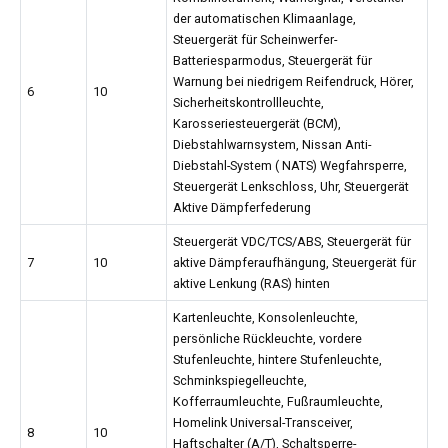
der automatischen Klimaanlage,
Steuergerät für Scheinwerfer-
Batteriesparmodus, Steuergerät für
Warnung bei niedrigem Reifendruck, Hörer,
6
10
Sicherheitskontrollleuchte,
Karosseriesteuergerät (BCM),
Diebstahlwarnsystem, Nissan Anti-
Diebstahl-System ( NATS) Wegfahrsperre,
Steuergerät Lenkschloss, Uhr, Steuergerät
Aktive Dämpferfederung
Steuergerät VDC/TCS/ABS, Steuergerät für
7
10
aktive Dämpferaufhängung, Steuergerät für
aktive Lenkung (RAS) hinten
Kartenleuchte, Konsolenleuchte,
persönliche Rückleuchte, vordere
Stufenleuchte, hintere Stufenleuchte,
Schminkspiegelleuchte,
Kofferraumleuchte, Fußraumleuchte,
Homelink Universal-Transceiver,
8
10
Haftschalter (A/T), Schaltsperre-