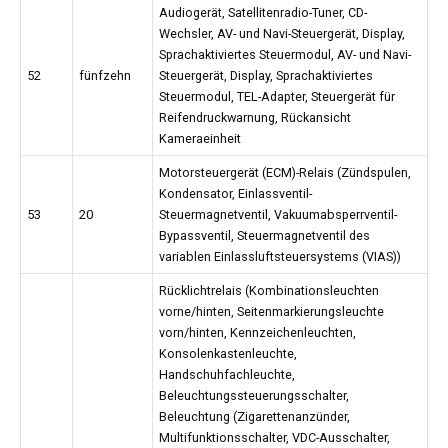
Audiogerät, Satellitenradio-Tuner, CD-
Wechsler, AV- und Navi-Steuergerät, Display,
Sprachaktiviertes Steuermodul, AV- und Navi-
52
fünfzehn
Steuergerät, Display, Sprachaktiviertes
Steuermodul, TEL-Adapter, Steuergerät für
Reifendruckwarnung, Rückansicht
Kameraeinheit
Motorsteuergerät (ECM)-Relais (Zündspulen,
Kondensator, Einlassventil-
53
20
Steuermagnetventil, Vakuumabsperrventil-
Bypassventil, Steuermagnetventil des
variablen Einlassluftsteuersystems (VIAS))
Rücklichtrelais (Kombinationsleuchten
vorne/hinten, Seitenmarkierungsleuchte
vorn/hinten, Kennzeichenleuchten,
Konsolenkastenleuchte,
Handschuhfachleuchte,
Beleuchtungssteuerungsschalter,
Beleuchtung (Zigarettenanzünder,
Multifunktionsschalter, VDC-Ausschalter,