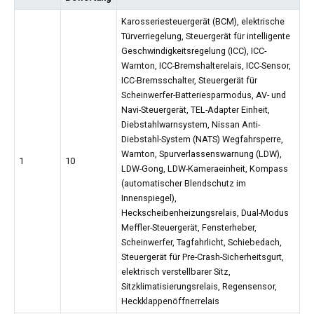
Karosseriesteuergerät (BCM), elektrische
Türverriegelung, Steuergerät für intelligente
Geschwindigkeitsregelung (ICC), ICC-
Warnton, ICC-Bremshalterelais, ICC-Sensor,
ICC-Bremsschalter, Steuergerät für
Scheinwerfer-Batteriesparmodus, AV- und
Navi-Steuergerät, TEL-Adapter Einheit,
Diebstahlwarnsystem, Nissan Anti-
Diebstahl-System (NATS) Wegfahrsperre,
Warnton, Spurverlassenswarnung (LDW),
1
10
LDW-Gong, LDW-Kameraeinheit, Kompass
(automatischer Blendschutz im
Innenspiegel),
Heckscheibenheizungsrelais, Dual-Modus
Meffler-Steuergerät, Fensterheber,
Scheinwerfer, Tagfahrlicht, Schiebedach,
Steuergerät für Pre-Crash-Sicherheitsgurt,
elektrisch verstellbarer Sitz,
Sitzklimatisierungsrelais, Regensensor,
Heckklappenöffnerrelais