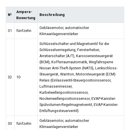
Ampere-
№
Beschreibung
Bewertung
Gebläsemotor, automatischer
31
fünfzehn
Klimaanlagenverstärker
Schlüsselschalter und Magnetventil für die
Schlüsselverriegelung, Fensterheber,
Arretierschalter (A/T), Karosseriesteuergerät
(BCM), Kofferraumautomatik, Wegfahrsperre
Nissan Anti-Theft-System (NATS), Lenkschloss-
Steuergerät, Warnton, Motorsteuergerät (ECM)
32
10
Relais (Einlassventil-Steuerpositionssensor,
Luftmassenmesser,
Kurbelwellenpositionssensor,
Nockenwellenpositionssensor, EVAP-Kanister-
Spülvolumen-Regelmagnetventil, EVAP-Kanister-
Entlüftungssteuerventil)
Gebläsemotor, automatischer
33
fünfzehn
Klimaanlagenverstärker