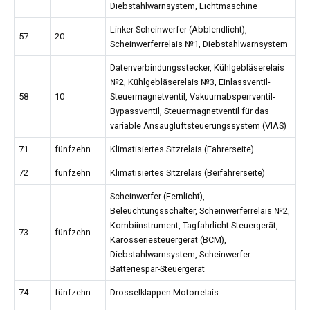
Diebstahlwarnsystem, Lichtmaschine
Linker Scheinwerfer (Abblendlicht),
57
20
Scheinwerferrelais №1, Diebstahlwarnsystem
Datenverbindungsstecker, Kühlgebläserelais
№2, Kühlgebläserelais №3, Einlassventil-
58
10
Steuermagnetventil, Vakuumabsperrventil-
Bypassventil, Steuermagnetventil für das
variable Ansaugluftsteuerungssystem (VIAS)
71
fünfzehn
Klimatisiertes Sitzrelais (Fahrerseite)
72
fünfzehn
Klimatisiertes Sitzrelais (Beifahrerseite)
Scheinwerfer (Fernlicht),
Beleuchtungsschalter, Scheinwerferrelais №2,
Kombiinstrument, Tagfahrlicht-Steuergerät,
73
fünfzehn
Karosseriesteuergerät (BCM),
Diebstahlwarnsystem, Scheinwerfer-
Batteriespar-Steuergerät
74
fünfzehn
Drosselklappen-Motorrelais