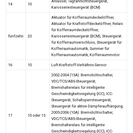
Anlasser, Tagfahrlichtsteuergerät,
14
10
Karosseriesteuergerät (BCM)
Aktuator für Kofferraumdeckelöffner,
Aktuator für Kraftstoffdeckelöffner, Relais
für Kofferraumdeckelöffner,
fünfzehn
20
Karosseriesteuergerät (BCM), Steuergerät
für Kofferraumverschluss, Steuergerät für
Kofferraumautomatik, Summer für
Kofferraumautomatik, Kofferraummotor
16
10
Luft-Kraftstoff-Verhältnis-Sensor
2002-2004 (15A): Bremslichtschalter,
VDC/TCS/ABS-Steuergerät,
Bremshalterelais für intelligente
Geschwindigkeitsregelung (ICC), ICC-
Steuergerät, Schaltsperrsteuergerät,
Steuergerät für aktive Dämpferaufhängung;
2005-2006 (10A): Bremslichtschalter,
17
10 oder 15
VDC/TCS/ABS-Steuergerät,
Bremshalterelais für intelligente
Geschwindigkeitsregelung (ICC), ICC-