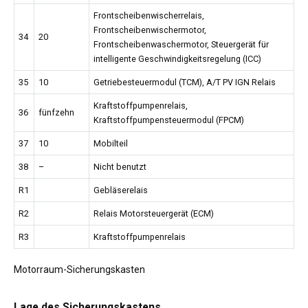
Frontscheibenwischerrelais,
Frontscheibenwischermotor,
34
20
Frontscheibenwaschermotor, Steuergerät für
intelligente Geschwindigkeitsregelung (ICC)
35
10
Getriebesteuermodul (TCM), A/T PV IGN Relais
Kraftstoffpumpenrelais,
36
fünfzehn
Kraftstoffpumpensteuermodul (FPCM)
37
10
Mobilteil
38
–
Nicht benutzt
R1
Gebläserelais
R2
Relais Motorsteuergerät (ECM)
R3
Kraftstoffpumpenrelais
Motorraum-Sicherungskasten
Lage des Sicherungskastens