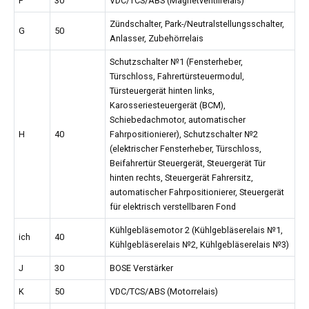
F
30
VDC/TCS/ABS (Magnetventilrelais)
Zündschalter, Park-/Neutralstellungsschalter,
G
50
Anlasser, Zubehörrelais
Schutzschalter №1 (Fensterheber,
Türschloss, Fahrertürsteuermodul,
Türsteuergerät hinten links,
Karosseriesteuergerät (BCM),
Schiebedachmotor, automatischer
H
40
Fahrpositionierer), Schutzschalter №2
(elektrischer Fensterheber, Türschloss,
Beifahrertür Steuergerät, Steuergerät Tür
hinten rechts, Steuergerät Fahrersitz,
automatischer Fahrpositionierer, Steuergerät
für elektrisch verstellbaren Fond
Kühlgebläsemotor 2 (Kühlgebläserelais №1,
ich
40
Kühlgebläserelais №2, Kühlgebläserelais №3)
J
30
BOSE Verstärker
K
50
VDC/TCS/ABS (Motorrelais)