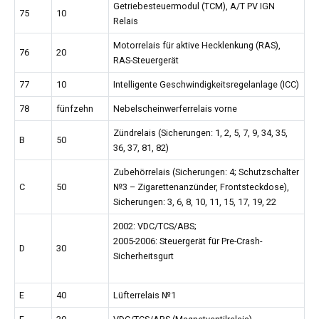
Getriebesteuermodul (TCM), A/T PV IGN
75
10
Relais
Motorrelais für aktive Hecklenkung (RAS),
76
20
RAS-Steuergerät
77
10
Intelligente Geschwindigkeitsregelanlage (ICC)
78
fünfzehn
Nebelscheinwerferrelais vorne
Zündrelais (Sicherungen: 1, 2, 5, 7, 9, 34, 35,
B
50
36, 37, 81, 82)
Zubehörrelais (Sicherungen: 4; Schutzschalter
C
50
№3 – Zigarettenanzünder, Frontsteckdose),
Sicherungen: 3, 6, 8, 10, 11, 15, 17, 19, 22
2002: VDC/TCS/ABS;
2005-2006: Steuergerät für Pre-Crash-
D
30
Sicherheitsgurt
E
40
Lüfterrelais №1