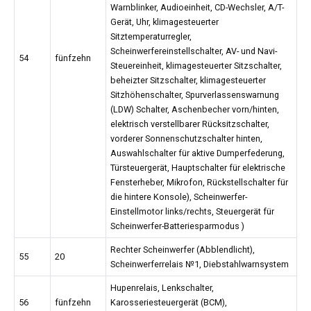
Warnblinker, Audioeinheit, CD-Wechsler, A/T-
Gerät, Uhr, klimagesteuerter
Sitztemperaturregler,
Scheinwerfereinstellschalter, AV- und Navi-
54
fünfzehn
Steuereinheit, klimagesteuerter Sitzschalter,
beheizter Sitzschalter, klimagesteuerter
Sitzhöhenschalter, Spurverlassenswarnung
(LDW) Schalter, Aschenbecher vorn/hinten,
elektrisch verstellbarer Rücksitzschalter,
vorderer Sonnenschutzschalter hinten,
Auswahlschalter für aktive Dumperfederung,
Türsteuergerät, Hauptschalter für elektrische
Fensterheber, Mikrofon, Rückstellschalter für
die hintere Konsole), Scheinwerfer-
Einstellmotor links/rechts, Steuergerät für
Scheinwerfer-Batteriesparmodus )
Rechter Scheinwerfer (Abblendlicht),
55
20
Scheinwerferrelais №1, Diebstahlwarnsystem
Hupenrelais, Lenkschalter,
56
fünfzehn
Karosseriesteuergerät (BCM),