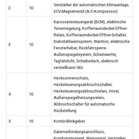
Verstärker der automatischen Klimaanlage,
2
10
ECV-Magnetventil (A/C-Kompressor)
Karosseriesteuergerät (BCM), elektrische
Türverriegelung, Kofferraumdeckel-Öffner-
Relais, Kofferraumdeckel-Öffner-Schalter,
Diebstahlwarnsystem, Warnton, elektrische
3
10
Fensterheber, Rückfahrsperre-
Außenspiegelsystem, Scheinwerfer,
Tagfahrlicht, Schiebedach, elektrisch
verstellbarer Sitz
Hecksonnenschutz,
Hecksteuerungsabbruchschalter,
Hecksteuerungsabbruchrelais, Hörer,
4
10
Außenspiegelheizungsrelais,
Abbruchschalter für automatische
Rückstellung
5
10
Kombi-Blinkgeber
Datenverbindungsanschluss,
Kombiinstrument, Warnsignal, Verstärker