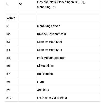
Gebläserelais (Sicherungen: 31, 33),
L
50
Sicherung: 32
Relais
R1
Sicherungslampe
R2
Drosselklappenmotor
R3
Scheinwerfer (№2)
R4
Scheinwerfer (№1)
R5
Park-/Neutralposition
R6
Klimaanlage
R7
Rückleuchte
R8
Horn
R9
Zündung
R10
Frontscheibenwischer