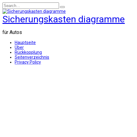
Skip
Search
to
for:
content
Sicherungskasten diagramme
für Autos
Hauptseite
Über
Rückkopplung
Seitenverzeichnis
Privacy Policy