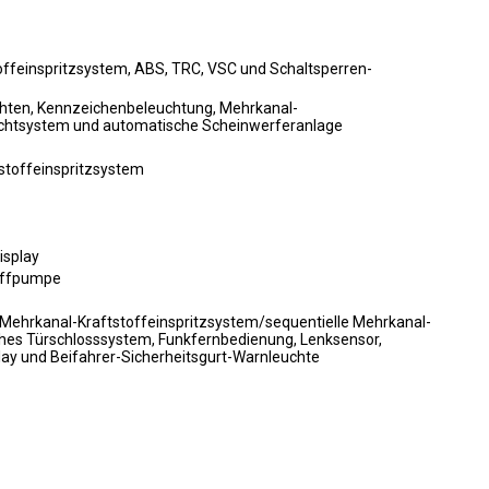
offeinspritzsystem, ABS, TRC, VSC und Schaltsperren-
uchten, Kennzeichenbeleuchtung, Mehrkanal-
rlichtsystem und automatische Scheinwerferanlage
stoffeinspritzsystem
isplay
toffpumpe
, Mehrkanal-Kraftstoffeinspritzsystem/sequentielle Mehrkanal-
sches Türschlosssystem, Funkfernbedienung, Lenksensor,
lay und Beifahrer-Sicherheitsgurt-Warnleuchte