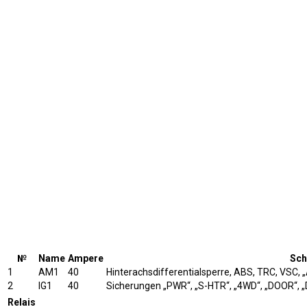
№
Name
Ampere
Sch
1
AM1
40
Hinterachsdifferentialsperre, ABS, TRC, VSC, 
2
IG1
40
Sicherungen „PWR“, „S-HTR“, „4WD“, „DOOR“, 
Relais