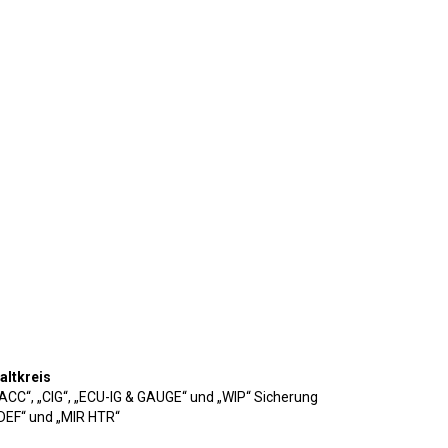
altkreis
„ACC“, „CIG“, „ECU-IG & GAUGE“ und „WIP“ Sicherung
„DEF“ und „MIR HTR“