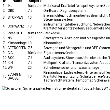
№
Name
Ampere
1
INJ
fünfzehn
Mehrkanal-Kraftstoffeinspritzsystem/Sequ
2
OBD
7,5
On-Board-Diagnosesystem
Bremslichter, hoch montiertes Bremslicht,
3
STOPPEN
10
Steuerungssystem
Instrumententafelbeleuchtung, Nebelschei
4
SCHWANZ
10
Kraftstoffeinspritzsystem/sequentielle Me
5
PWR OUT
fünfzehn
Steckdose
6
NS
7,5
Startsystem, Anzeigen und Messgeräte und
7
Klimaanlage
10
Klimaanlage
8
GETROFFEN
7,5
Anzeigen und Messgeräte und DPF-Syste
9
CIG
fünfzehn
Zigarettenanzünder
10
ACC
7,5
Audiosystem, Steckdose, Uhr, elektrische 
11
IGN
7,5
Multiport-Kraftstoffeinspritzsystem/seque
12
WIP
20
Scheibenwischer und -waschanlage
Klimaanlage, Ladesystem, Hinterachsdiffer
ECU-IG &
13
10
Kraftstoffeinspritzung, Schaltsperren-Ste
GAUGE
Tagfahrlichtsystem, Tempomat, Scheinwerf