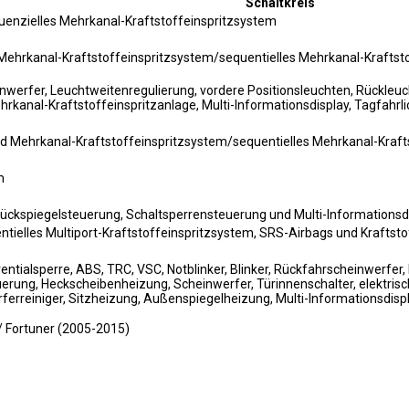
Schaltkreis
enzielles Mehrkanal-Kraftstoffeinspritzsystem
 Mehrkanal-Kraftstoffeinspritzsystem/sequentielles Mehrkanal-Kraftst
nwerfer, Leuchtweitenregulierung, vordere Positionsleuchten, Rückle
hrkanal-Kraftstoffeinspritzanlage, Multi-Informationsdisplay, Tagfah
 Mehrkanal-Kraftstoffeinspritzsystem/sequentielles Mehrkanal-Kraft
m
Rückspiegelsteuerung, Schaltsperrensteuerung und Multi-Informationsd
ntielles Multiport-Kraftstoffeinspritzsystem, SRS-Airbags und Krafts
entialsperre, ABS, TRC, VSC, Notblinker, Blinker, Rückfahrscheinwerfer
uerung, Heckscheibenheizung, Scheinwerfer, Türinnenschalter, elektri
erreiniger, Sitzheizung, Außenspiegelheizung, Multi-Informationsdisp