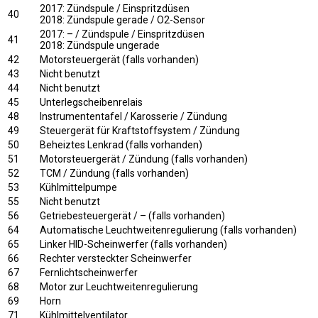
2017: Zündspule / Einspritzdüsen
40
2018: Zündspule gerade / O2-Sensor
2017: – / Zündspule / Einspritzdüsen
41
2018: Zündspule ungerade
42
Motorsteuergerät (falls vorhanden)
43
Nicht benutzt
44
Nicht benutzt
45
Unterlegscheibenrelais
48
Instrumententafel / Karosserie / Zündung
49
Steuergerät für Kraftstoffsystem / Zündung
50
Beheiztes Lenkrad (falls vorhanden)
51
Motorsteuergerät / Zündung (falls vorhanden)
52
TCM / Zündung (falls vorhanden)
53
Kühlmittelpumpe
55
Nicht benutzt
56
Getriebesteuergerät / – (falls vorhanden)
64
Automatische Leuchtweitenregulierung (falls vorhanden)
65
Linker HID-Scheinwerfer (falls vorhanden)
66
Rechter versteckter Scheinwerfer
67
Fernlichtscheinwerfer
68
Motor zur Leuchtweitenregulierung
69
Horn
71
Kühlmittelventilator