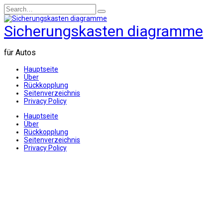
Skip
Search
to
for:
content
Sicherungskasten diagramme
für Autos
Hauptseite
Über
Rückkopplung
Seitenverzeichnis
Privacy Policy
Hauptseite
Über
Rückkopplung
Seitenverzeichnis
Privacy Policy