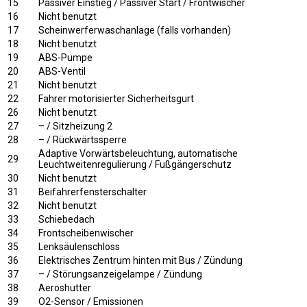
15
Passiver Einstieg / Passiver Start / Frontwischer
16
Nicht benutzt
17
Scheinwerferwaschanlage (falls vorhanden)
18
Nicht benutzt
19
ABS-Pumpe
20
ABS-Ventil
21
Nicht benutzt
22
Fahrer motorisierter Sicherheitsgurt
26
Nicht benutzt
27
– / Sitzheizung 2
28
– / Rückwärtssperre
Adaptive Vorwärtsbeleuchtung, automatische
29
Leuchtweitenregulierung / Fußgängerschutz
30
Nicht benutzt
31
Beifahrerfensterschalter
32
Nicht benutzt
33
Schiebedach
34
Frontscheibenwischer
35
Lenksäulenschloss
36
Elektrisches Zentrum hinten mit Bus / Zündung
37
– / Störungsanzeigelampe / Zündung
38
Aeroshutter
39
O2-Sensor / Emissionen