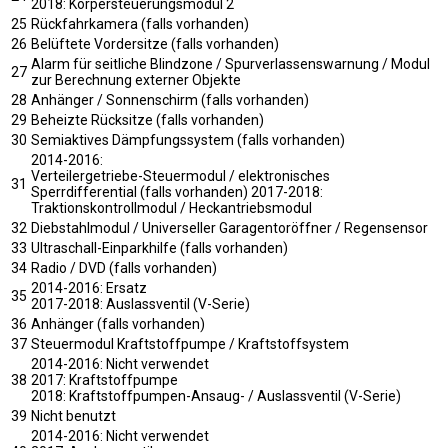
2018: Körpersteuerungsmodul 2
25
Rückfahrkamera (falls vorhanden)
26
Belüftete Vordersitze (falls vorhanden)
Alarm für seitliche Blindzone / Spurverlassenswarnung / Modul
27
zur Berechnung externer Objekte
28
Anhänger / Sonnenschirm (falls vorhanden)
29
Beheizte Rücksitze (falls vorhanden)
30
Semiaktives Dämpfungssystem (falls vorhanden)
2014-2016:
Verteilergetriebe-Steuermodul / elektronisches
31
Sperrdifferential (falls vorhanden) 2017-2018:
Traktionskontrollmodul / Heckantriebsmodul
32
Diebstahlmodul / Universeller Garagentoröffner / Regensensor
33
Ultraschall-Einparkhilfe (falls vorhanden)
34
Radio / DVD (falls vorhanden)
2014-2016: Ersatz
35
2017-2018: Auslassventil (V-Serie)
36
Anhänger (falls vorhanden)
37
Steuermodul Kraftstoffpumpe / Kraftstoffsystem
2014-2016: Nicht verwendet
38
2017: Kraftstoffpumpe
2018: Kraftstoffpumpen-Ansaug- / Auslassventil (V-Serie)
39
Nicht benutzt
2014-2016: Nicht verwendet