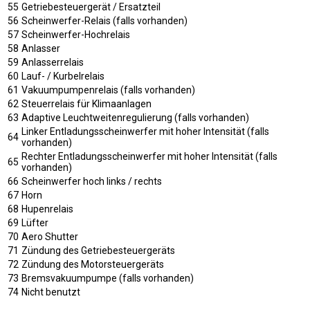
55
Getriebesteuergerät / Ersatzteil
56
Scheinwerfer-Relais (falls vorhanden)
57
Scheinwerfer-Hochrelais
58
Anlasser
59
Anlasserrelais
60
Lauf- / Kurbelrelais
61
Vakuumpumpenrelais (falls vorhanden)
62
Steuerrelais für Klimaanlagen
63
Adaptive Leuchtweitenregulierung (falls vorhanden)
Linker Entladungsscheinwerfer mit hoher Intensität (falls
64
vorhanden)
Rechter Entladungsscheinwerfer mit hoher Intensität (falls
65
vorhanden)
66
Scheinwerfer hoch links / rechts
67
Horn
68
Hupenrelais
69
Lüfter
70
Aero Shutter
71
Zündung des Getriebesteuergeräts
72
Zündung des Motorsteuergeräts
73
Bremsvakuumpumpe (falls vorhanden)
74
Nicht benutzt