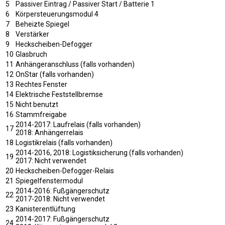
5
Passiver Eintrag / Passiver Start / Batterie 1
6
Körpersteuerungsmodul 4
7
Beheizte Spiegel
8
Verstärker
9
Heckscheiben-Defogger
10
Glasbruch
11
Anhängeranschluss (falls vorhanden)
12
OnStar (falls vorhanden)
13
Rechtes Fenster
14
Elektrische Feststellbremse
15
Nicht benutzt
16
Stammfreigabe
2014-2017: Laufrelais (falls vorhanden)
17
2018: Anhängerrelais
18
Logistikrelais (falls vorhanden)
2014-2016, 2018: Logistiksicherung (falls vorhanden)
19
2017: Nicht verwendet
20
Heckscheiben-Defogger-Relais
21
Spiegelfenstermodul
2014-2016: Fußgängerschutz
22
2017-2018: Nicht verwendet
23
Kanisterentlüftung
2014-2017: Fußgängerschutz
24