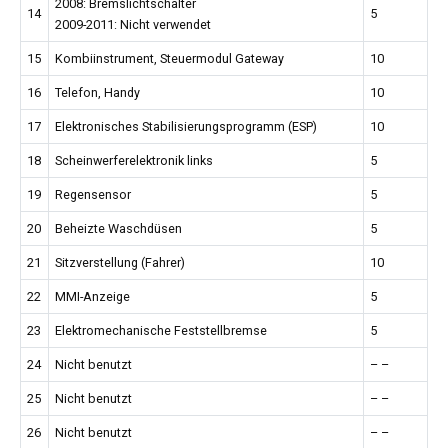
2008: Bremslichtschalter
14
5
2009-2011: Nicht verwendet
15
Kombiinstrument, Steuermodul Gateway
10
16
Telefon, Handy
10
17
Elektronisches Stabilisierungsprogramm (ESP)
10
18
Scheinwerferelektronik links
5
19
Regensensor
5
20
Beheizte Waschdüsen
5
21
Sitzverstellung (Fahrer)
10
22
MMI-Anzeige
5
23
Elektromechanische Feststellbremse
5
24
Nicht benutzt
– –
25
Nicht benutzt
– –
26
Nicht benutzt
– –