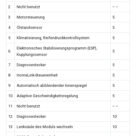
2
Nicht benutzt
– –
3
Motorsteuerung
5
4
Ölstandsensor
5
5
Klimatisierung, Reifendruckkontrollsystem
5
Elektronisches Stabilisierungsprogramm (ESP),
6
5
Kupplungssensor
7
Diagnosestecker
5
8
HomeLink-Steuereinheit
5
9
Automatisch abblendender Innenspiegel
5
10
Adaptive Geschwindigkeitsregelung
5
11
Nicht benutzt
– –
12
Diagnosestecker
10
13
Lenksäule des Moduls wechseln
10