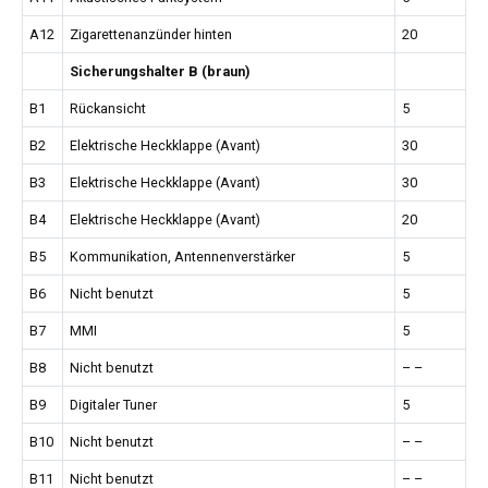
A12
Zigarettenanzünder hinten
20
Sicherungshalter B (braun)
B1
Rückansicht
5
B2
Elektrische Heckklappe (Avant)
30
B3
Elektrische Heckklappe (Avant)
30
B4
Elektrische Heckklappe (Avant)
20
B5
Kommunikation, Antennenverstärker
5
B6
Nicht benutzt
5
B7
MMI
5
B8
Nicht benutzt
– –
B9
Digitaler Tuner
5
B10
Nicht benutzt
– –
B11
Nicht benutzt
– –