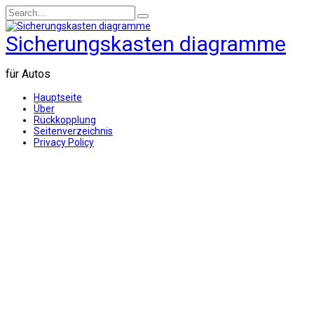
Skip
Search
to
for:
content
Sicherungskasten diagramme
für Autos
Hauptseite
Über
Rückkopplung
Seitenverzeichnis
Privacy Policy