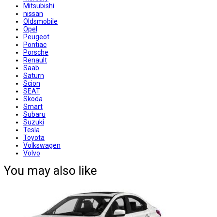
Mitsubishi
nissan
Oldsmobile
Opel
Peugeot
Pontiac
Porsche
Renault
Saab
Saturn
Scion
SEAT
Skoda
Smart
Subaru
Suzuki
Tesla
Toyota
Volkswagen
Volvo
You may also like