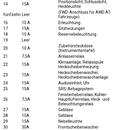
Positionslicht, Schlusslicht,
14
15A
Heckleuchte
(FWD-Anschluss für AWD AT-
fünfzehn
Leer
Fahrzeuge)
16
10 A
Erleuchtung
17
15A
Sitzheizungen
18
10 A
Reservebeleuchtung
19
Leer
Zubehörsteckdose
20
10 A
(Instrumententafel)
21
7,5A
Anlasserrelais
Klimaanlage, Relaisspule
22
15A
Heckscheibenheizung
Heckscheibenwischer,
23
15A
Heckscheibenwaschanlage
24
15A
Audioeinheit, Uhr
25
15A
SRS-Airbagsystem
Fensterheberrelais, Kühler-
26
7,5A
Hauptlüfterrelais, Heck- und
Beleuchtungsrelais
27
15A
Gebläse
28
15A
Gebläse
29
15A
Nebelleuchte
30
30A
Frontscheibenwischer