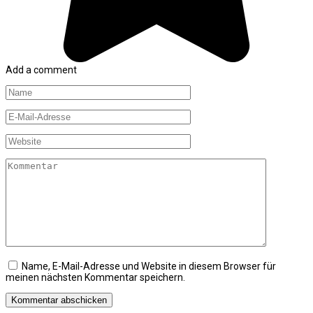
Add a comment
Name
*
E-
Mail-
Adresse
Website
*
Kommentar
Name, E-Mail-Adresse und Website in diesem Browser für
meinen nächsten Kommentar speichern.