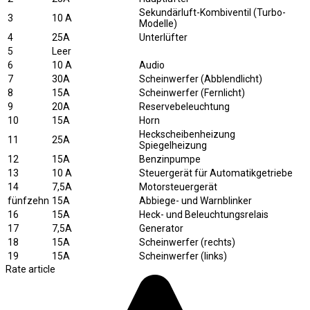
Sekundärluft-Kombiventil (Turbo-
3
10 A
Modelle)
4
25A
Unterlüfter
5
Leer
6
10 A
Audio
7
30A
Scheinwerfer (Abblendlicht)
8
15A
Scheinwerfer (Fernlicht)
9
20A
Reservebeleuchtung
10
15A
Horn
Heckscheibenheizung
11
25A
Spiegelheizung
12
15A
Benzinpumpe
13
10 A
Steuergerät für Automatikgetriebe
14
7,5A
Motorsteuergerät
fünfzehn
15A
Abbiege- und Warnblinker
16
15A
Heck- und Beleuchtungsrelais
17
7,5A
Generator
18
15A
Scheinwerfer (rechts)
19
15A
Scheinwerfer (links)
Rate article