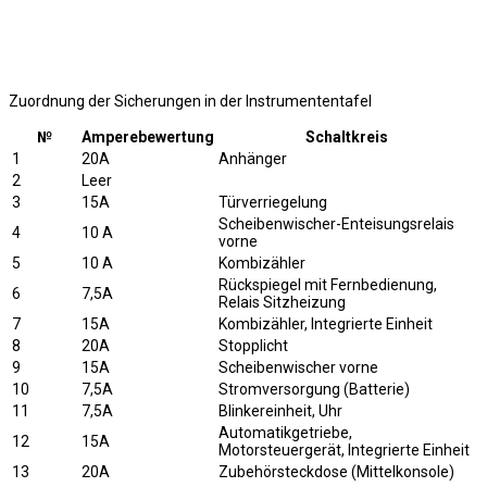
Zuordnung der Sicherungen in der Instrumententafel
№
Amperebewertung
Schaltkreis
1
20A
Anhänger
2
Leer
3
15A
Türverriegelung
Scheibenwischer-Enteisungsrelais
4
10 A
vorne
5
10 A
Kombizähler
Rückspiegel mit Fernbedienung,
6
7,5A
Relais Sitzheizung
7
15A
Kombizähler, Integrierte Einheit
8
20A
Stopplicht
9
15A
Scheibenwischer vorne
10
7,5A
Stromversorgung (Batterie)
11
7,5A
Blinkereinheit, Uhr
Automatikgetriebe,
12
15A
Motorsteuergerät, Integrierte Einheit
13
20A
Zubehörsteckdose (Mittelkonsole)